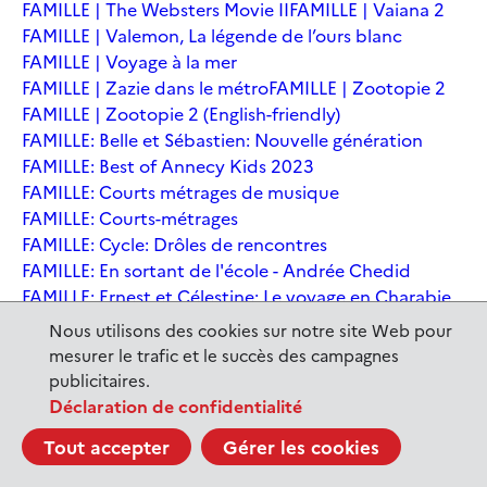
FAMILLE | The Websters Movie II
FAMILLE | Vaiana 2
FAMILLE | Valemon, La légende de l’ours blanc
FAMILLE | Voyage à la mer
FAMILLE | Zazie dans le métro
FAMILLE | Zootopie 2
FAMILLE | Zootopie 2 (English-friendly)
FAMILLE: Belle et Sébastien: Nouvelle génération
FAMILLE: Best of Annecy Kids 2023
FAMILLE: Courts métrages de musique
FAMILLE: Courts-métrages
FAMILLE: Cycle: Drôles de rencontres
FAMILLE: En sortant de l'école - Andrée Chedid
FAMILLE: Ernest et Célestine: Le voyage en Charabie
FAMILLE: Festival International du court métrage
Nous utilisons des cookies sur notre site Web pour
Clermont-Ferrand
mesurer le trafic et le succès des campagnes
FAMILLE: Kina et Yuk, renards de la banquise
publicitaires.
FAMILLE: La Pat' Patrouille : La Super Patrouille, le film
Déclaration de confidentialité
FAMILLE: Le dernier jaguar
FAMILLE: Le Dirigeable volé
Tout accepter
Gérer les cookies
FAMILLE: Le Nid du Tigre
FAMILLE: Le Tableau
FAMILLE: Léo, la fabuleuse histoire de Leonardo de