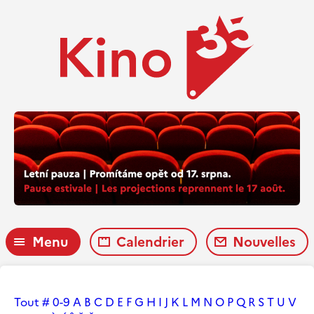
Menu
Calendrier
Nouvelles
Tout
#
0-9
A
B
C
D
E
F
G
H
I
J
K
L
M
N
O
P
Q
R
S
T
U
V