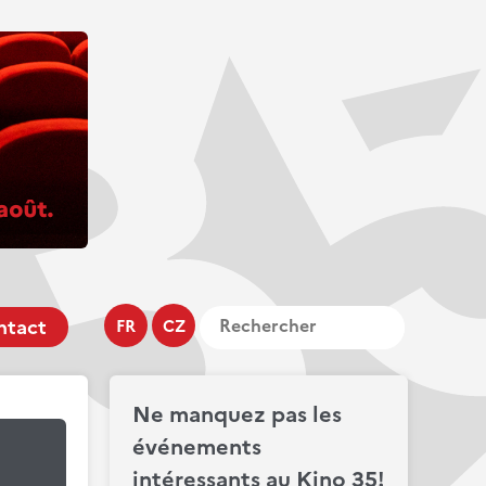
ntact
FR
CZ
Ne manquez pas les
événements
intéressants au Kino 35!