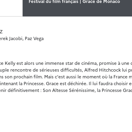
Festival du film français | Grace de Monaco
CZ
rek Jacobi, Paz Vega
ce Kelly est alors une immense star de cinéma, promise à une 
ouple rencontre de sérieuses difficultés, Alfred Hitchcock lui 
s son prochain film. Mais c'est aussi le moment où la France
tenant la Princesse. Grace est déchirée. Il lui faudra choisir e
ir définitivement : Son Altesse Sérénissime, la Princesse Gra