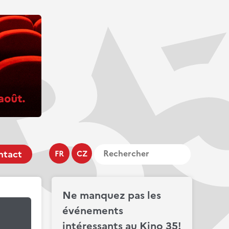
ntact
FR
CZ
Ne manquez pas les
événements
intéressants au Kino 35!