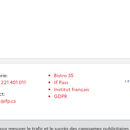
erie:
Bistro 35
 221 401 011
IF Pass
Institut français
t:
GDPR
@ifp.cz
our mesurer le trafic et le succès des campagnes publicitaires