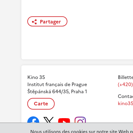
Partager
Kino 35
Billett
Institut français de Prague
(+420)
Štěpánská 644/35, Praha 1
Contac
Carte
kino35
Nous utilisons des cookies sur notre site Web p