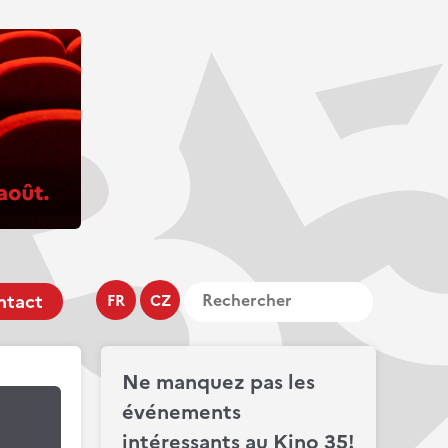
ntact
FR
CZ
Ne manquez pas les
événements
intéressants au Kino 35!