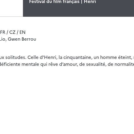
Festival du film français | Henri
 FR / CZ / EN
 Lio, Gwen Berrou
x solitudes. Celle d’Henri, la cinquantaine, un homme éteint, 
déficiente mentale qui rêve d’amour, de sexualité, de normalité