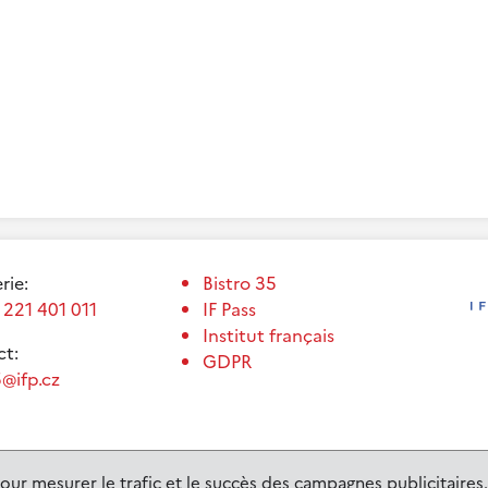
erie:
Bistro 35
 221 401 011
IF Pass
Institut français
t:
GDPR
@ifp.cz
our mesurer le trafic et le succès des campagnes publicitaires