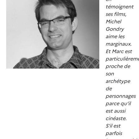
témoignent
ses films,
Michel
Gondry
aime les
marginaux.
Et Marc est
particulièrem
proche de
son
archétype
de
personnages
parce qu’il
est aussi
cinéaste.
S’il est
parfois