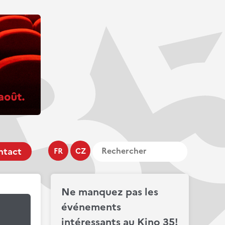
ntact
FR
CZ
Ne manquez pas les
événements
intéressants au Kino 35!