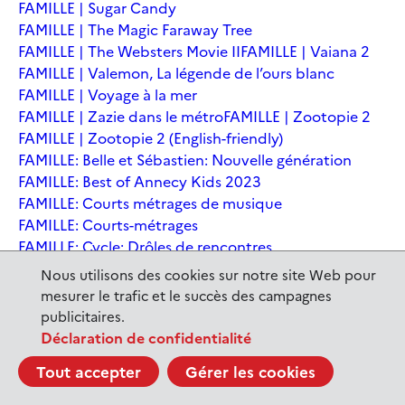
FAMILLE | Sugar Candy
FAMILLE | The Magic Faraway Tree
FAMILLE | The Websters Movie II
FAMILLE | Vaiana 2
FAMILLE | Valemon, La légende de l’ours blanc
FAMILLE | Voyage à la mer
FAMILLE | Zazie dans le métro
FAMILLE | Zootopie 2
FAMILLE | Zootopie 2 (English-friendly)
FAMILLE: Belle et Sébastien: Nouvelle génération
FAMILLE: Best of Annecy Kids 2023
FAMILLE: Courts métrages de musique
FAMILLE: Courts-métrages
FAMILLE: Cycle: Drôles de rencontres
FAMILLE: En sortant de l'école - Andrée Chedid
Nous utilisons des cookies sur notre site Web pour
FAMILLE: Ernest et Célestine: Le voyage en Charabie
mesurer le trafic et le succès des campagnes
FAMILLE: Festival International du court métrage
publicitaires.
Clermont-Ferrand
Déclaration de confidentialité
FAMILLE: Kina et Yuk, renards de la banquise
Tout accepter
Gérer les cookies
FAMILLE: La Pat' Patrouille : La Super Patrouille, le film
FAMILLE: Le dernier jaguar
FAMILLE: Le Dirigeable volé