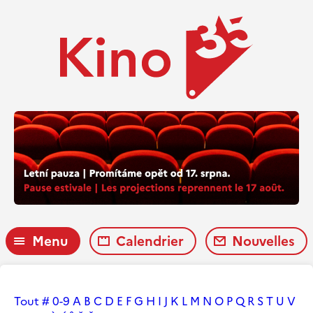
Menu
Calendrier
Nouvelles
Tout
#
0-9
A
B
C
D
E
F
G
H
I
J
K
L
M
N
O
P
Q
R
S
T
U
V