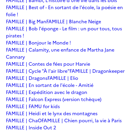
FAMILLE | Bambi, L'histoire d'une vie dans les bois
FAMILLE | Best of - En sortant de l'école, la poésie en
folie !
FAMILLE | Big Man
FAMILLE | Blanche Neige
FAMILLE | Bob l'éponge - Le film : un pour tous, tous
pirates !
FAMILLE | Bonjour le Monde !
FAMILLE | Calamity, une enfance de Martha Jane
Cannary
FAMILLE | Contes de fées pour Harvie
FAMILLE | Cycle "À l'air libre"
FAMILLE | Dragonkeeper
FAMILLE | Dragons
FAMILLE | Elio
FAMILLE | En sortant de l'école - Amitié
FAMILLE | Expédition avec le dragon
FAMILLE | Falcon Express (version tchèque)
FAMILLE | FAMU for kids
FAMILLE | Heidi et le lynx des montagnes
FAMILLE | ChaO
FAMILLE | Chien pourri, la vie à Paris
FAMILLE | Inside Out 2