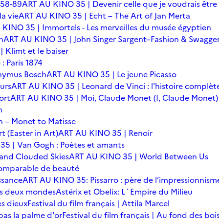
 58-89
ART AU KINO 35 | Devenir celle que je voudrais être
a vie
ART AU KINO 35 | Echt – The Art of Jan Merta
KINO 35 | Immortels - Les merveilles du musée égyptien
n
ART AU KINO 35 | John Singer Sargent–Fashion & Swagge
Klimt et le baiser
: Paris 1874
onymus Bosch
ART AU KINO 35 | Le jeune Picasso
urs
ART AU KINO 35 | Leonard de Vinci : l'histoire complèt
ort
ART AU KINO 35 | Moi, Claude Monet (I, Claude Monet)
n
 – Monet to Matisse
t (Easter in Art)
ART AU KINO 35 | Renoir
5 | Van Gogh : Poètes et amants
 and Clouded Skies
ART AU KINO 35 | World Between Us
omparable de beauté
ssance
ART AU KINO 35: Pissarro : père de l’impressionnism
 des deux mondes
Astérix et Obelix: L´Empire du Milieu
es dieux
Festival du film français | Attila Marcel
 pas la palme d'or
Festival du film français | Au fond des boi