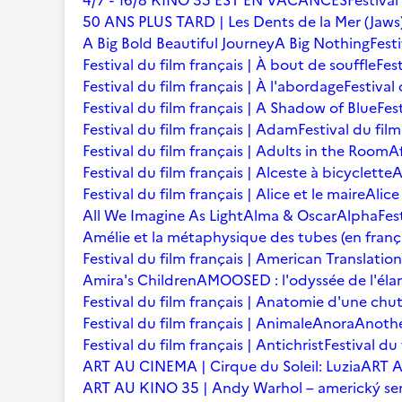
4/7 - 16/8 KINO 35 EST EN VACANCES
Festival
50 ANS PLUS TARD | Les Dents de la Mer (Jaws
A Big Bold Beautiful Journey
A Big Nothing
Fest
Festival du film français | À bout de souffle
Fest
Festival du film français | À l'abordage
Festival 
Festival du film français | A Shadow of Blue
Fes
Festival du film français | Adam
Festival du fil
Festival du film français | Adults in the Room
A
Festival du film français | Alceste à bicyclette
A
Festival du film français | Alice et le maire
Alice
All We Imagine As Light
Alma & Oscar
Alpha
Fes
Amélie et la métaphysique des tubes (en franç
Festival du film français | American Translation
Amira's Children
AMOOSED : l'odyssée de l'éla
Festival du film français | Anatomie d'une chu
Festival du film français | Animale
Anora
Anoth
Festival du film français | Antichrist
Festival du
ART AU CINEMA | Cirque du Soleil: Luzia
ART A
ART AU KINO 35 | Andy Warhol – americký se