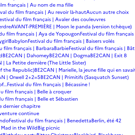
film français | Au nom de ma fille
ival du film français | Au revoir là-haut
Aucun autre choix
estival du film français | Avaler des couleuvres
erdre
AVANT-PREMIÈRE | Moon le panda (version tchèque)
 du film français | Aya de Yopougon
Festival du film français
girl
Babylon
Festival du film français | Baisers volés
u film français | Barbara
Barbie
Festival du film français | Bâ
d
BE2CAN | Dahomey
BE2CAN | Dogma
BE2CAN | Exit 8
 La Petite dernière (The Little Sister)
f the Republic)
BE2CAN | Marielle, la jeune fille qui en savai
N | Orwell 2+2=5
BE2CAN | Primitifs (Sasquatch Sunset)
...
Festival du film français | Bécassine !
du film français | Belle à croquer
du film français | Belle et Sébastien
le dernier chapitre
'aventure continue
ondo
Festival du film français | Benedetta
Berlin, été 42
 Mad in the Wild
Big picnic