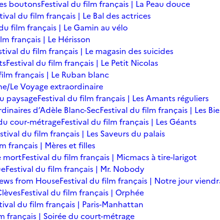
des boutons
Festival du film français | La Peau douce
tival du film français | Le Bal des actrices
 du film français | Le Gamin au vélo
ilm français | Le Hérisson
stival du film français | Le magasin des suicides
ts
Festival du film français | Le Petit Nicolas
film français | Le Ruban blanc
une/Le Voyage extraordinaire
du paysage
Festival du film français | Les Amants réguliers
ordinaires d’Adèle Blanc-Sec
Festival du film français | Les B
ée du cour-métrage
Festival du film français | Les Géants
stival du film français | Les Saveurs du palais
lm français | Mères et filles
de mort
Festival du film français | Micmacs à tire-larigot
ue
Festival du film français | Mr. Nobody
 News from House
Festival du film français | Notre jour viendr
Clèves
Festival du film français | Orphée
tival du film français | Paris-Manhattan
lm français | Soirée du court-métrage