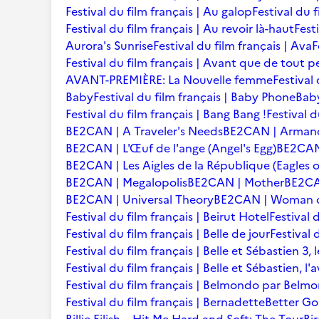
Festival du film français | Au galop
Festival du 
Festival du film français | Au revoir là-haut
Fest
Aurora's Sunrise
Festival du film français | Ava
F
Festival du film français | Avant que de tout p
AVANT-PREMIÈRE: La Nouvelle femme
Festival
Baby
Festival du film français | Baby Phone
Baby
Festival du film français | Bang Bang !
Festival d
BE2CAN | A Traveler's Needs
BE2CAN | Arman
BE2CAN | L'Œuf de l'ange (Angel's Egg)
BE2CAN |
BE2CAN | Les Aigles de la République (Eagles o
BE2CAN | Megalopolis
BE2CAN | Mother
BE2CA
BE2CAN | Universal Theory
BE2CAN | Woman of
Festival du film français | Beirut Hotel
Festival 
Festival du film français | Belle de jour
Festival 
Festival du film français | Belle et Sébastien 3, 
Festival du film français | Belle et Sébastien, l
Festival du film français | Belmondo par Belm
Festival du film français | Bernadette
Better Go