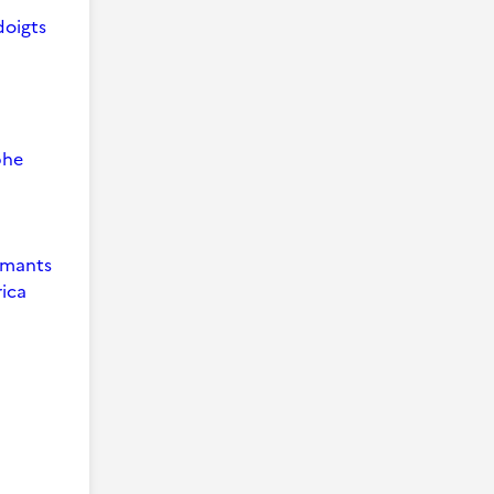
doigts
phe
 Amants
ica