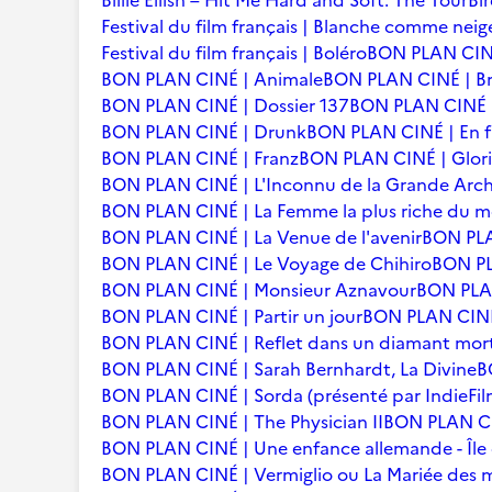
Billie Eilish – Hit Me Hard and Soft: The Tour
Bi
Festival du film français | Blanche comme neig
Festival du film français | Boléro
BON PLAN CINÉ
BON PLAN CINÉ | Animale
BON PLAN CINÉ | Br
BON PLAN CINÉ | Dossier 137
BON PLAN CINÉ | 
BON PLAN CINÉ | Drunk
BON PLAN CINÉ | En f
BON PLAN CINÉ | Franz
BON PLAN CINÉ | Glori
BON PLAN CINÉ | L'Inconnu de la Grande Arc
BON PLAN CINÉ | La Femme la plus riche du 
BON PLAN CINÉ | La Venue de l'avenir
BON PLA
BON PLAN CINÉ | Le Voyage de Chihiro
BON PLA
BON PLAN CINÉ | Monsieur Aznavour
BON PLAN
BON PLAN CINÉ | Partir un jour
BON PLAN CINÉ 
BON PLAN CINÉ | Reflet dans un diamant mor
BON PLAN CINÉ | Sarah Bernhardt, La Divine
B
BON PLAN CINÉ | Sorda (présenté par IndieFil
BON PLAN CINÉ | The Physician II
BON PLAN CI
BON PLAN CINÉ | Une enfance allemande - Îl
BON PLAN CINÉ | Vermiglio ou La Mariée des