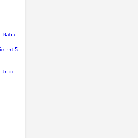
 | Baba
timent 5
t trop