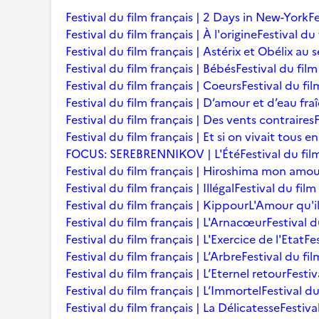
Festival du film français | 2 Days in New-York
Fe
Festival du film français | À l'origine
Festival du 
Festival du film français | Astérix et Obélix au 
Festival du film français | Bébés
Festival du film 
Festival du film français | Coeurs
Festival du fi
Festival du film français | D’amour et d’eau fra
Festival du film français | Des vents contraires
Festival du film français | Et si on vivait tous 
FOCUS: SEREBRENNIKOV | L'Été
Festival du fil
Festival du film français | Hiroshima mon amo
Festival du film français | Illégal
Festival du film
Festival du film français | Kippour
L'Amour qu'i
Festival du film français | L'Arnacœur
Festival d
Festival du film français | L'Exercice de l'Etat
Fe
Festival du film français | L’Arbre
Festival du fil
Festival du film français | L’Eternel retour
Festiv
Festival du film français | L’Immortel
Festival du
Festival du film français | La Délicatesse
Festiva