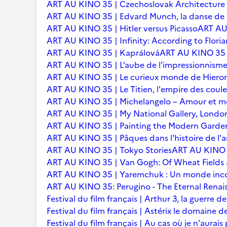
ART AU KINO 35 | Czechoslovak Architecture
ART AU KINO 35 | Edvard Munch, la danse de l
ART AU KINO 35 | Hitler versus Picasso
ART AU 
ART AU KINO 35 | Infinity: According to Floria
ART AU KINO 35 | Kaprálová
ART AU KINO 35 | 
ART AU KINO 35 | L’aube de l’impressionnisme 
ART AU KINO 35 | Le curieux monde de Hier
ART AU KINO 35 | Le Titien, l'empire des coule
ART AU KINO 35 | Michelangelo – Amour et m
ART AU KINO 35 | My National Gallery, Londo
ART AU KINO 35 | Painting the Modern Garden
ART AU KINO 35 | Pâques dans l'histoire de l'ar
ART AU KINO 35 | Tokyo Stories
ART AU KINO 3
ART AU KINO 35 | Van Gogh: Of Wheat Fields
ART AU KINO 35 | Yaremchuk : Un monde inc
ART AU KINO 35: Perugino - The Eternal Renai
Festival du film français | Arthur 3, la guerre
Festival du film français | Astérix le domaine d
Festival du film français | Au cas où je n'aurais