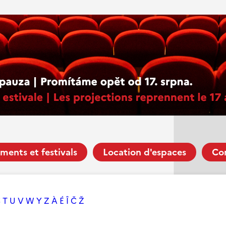
ments et festivals
Location d'espaces
Co
S
T
U
V
W
Y
Z
À
É
Î
Č
Ž