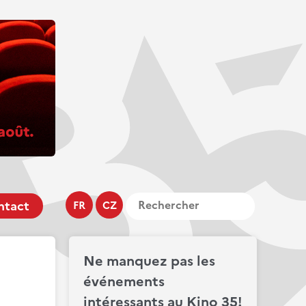
ntact
FR
CZ
Ne manquez pas les
événements
intéressants au Kino 35!