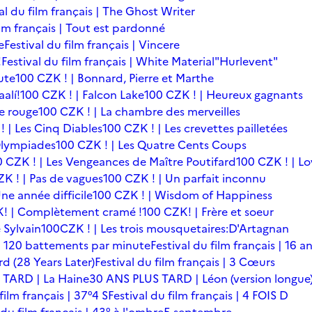
al du film français | The Ghost Writer
ilm français | Tout est pardonné
e
Festival du film français | Vincere
!
Festival du film français | White Material
"Hurlevent"
ute
100 CZK ! | Bonnard, Pierre et Marthe
alí!
100 CZK ! | Falcon Lake
100 CZK ! | Heureux gagnants
le rouge
100 CZK ! | La chambre des merveilles
! | Les Cinq Diables
100 CZK ! | Les crevettes pailletées
Olympiades
100 CZK ! | Les Quatre Cents Coups
0 CZK ! | Les Vengeances de Maître Poutifard
100 CZK ! | L
K ! | Pas de vagues
100 CZK ! | Un parfait inconnu
ne année difficile
100 CZK ! | Wisdom of Happiness
! | Complètement cramé !
100 CZK! | Frère et soeur
 Sylvain
100CZK ! | Les trois mousquetaires:D'Artagnan
s | 120 battements par minute
Festival du film français | 16 a
rd (28 Years Later)
Festival du film français | 3 Cœurs
 TARD | La Haine
30 ANS PLUS TARD | Léon (version longue
film français | 37°4 S
Festival du film français | 4 FOIS D