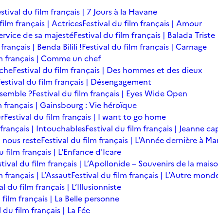
stival du film français | 7 Jours à la Havane
film français | Actrices
Festival du film français | Amour
service de sa majesté
Festival du film français | Balada Triste
français | Benda Bilili !
Festival du film français | Carnage
lm français | Comme un chef
îche
Festival du film français | Des hommes et des dieux
Festival du film français | Désengagement
ensemble ?
Festival du film français | Eyes Wide Open
m français | Gainsbourg : Vie héroïque
ur
Festival du film français | I want to go home
 français | Intouchables
Festival du film français | Jeanne ca
l nous reste
Festival du film français | L'Année dernière à M
u film français | L'Enfance d'Icare
stival du film français | L’Apollonide – Souvenirs de la mais
m français | L’Assaut
Festival du film français | L’Autre mond
al du film français | L’Illusionniste
 film français | La Belle personne
l du film français | La Fée