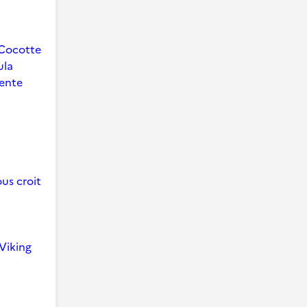
Cocotte
ula
ente
us croit
Viking