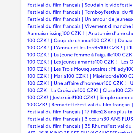
Festival du film français | Soudain le vide
Festiv
Festival du film français | Tomboy
Festival du f
Festival du film français | Un amour de jeuness
Festival du film français | Vivement dimanche 
#annaismissing
100 CZK ! | Anatomie d'une ch
100 CZK ! | Coup de chance
100 CZK ! | Daaaaa
100 CZK ! | L'Amour et les forêts
100 CZK ! | L'Î
100 CZK ! | La Jeune femme à l’aiguille
100 CZK 
100 CZK ! | Les jeunes amants
100 CZK ! | Les 
100 CZK ! | Les Trois Mousquetaires : Milady
10
100 CZK ! | Maria
100 CZK ! | Miséricorde
100 CZ
100 CZK ! | Une affaire d'honneur
100 CZK ! | U
100 CZK | La Croisade
100 CZK! | Close
100 CZK
100 CZK! | Juste ciel!
100 CZK! | Simple comme
100CZK! | Bernadette
Festival du film françai
Festival du film français | 17 filles
28 ans plus ta
Festival du film français | 3 cœurs
30 ANS PLUS
Festival du film français | 35 Rhums
Festival du 