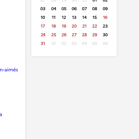
27
28
29
30
31
01
02
03
04
05
06
07
08
09
10
11
12
13
14
15
16
17
18
19
20
21
22
23
24
25
26
27
28
29
30
31
01
02
03
04
05
06
ien-aimés
a