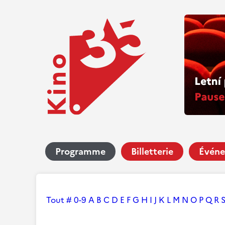
Programme
Billetterie
Événe
Tout
#
0-9
A
B
C
D
E
F
G
H
I
J
K
L
M
N
O
P
Q
R