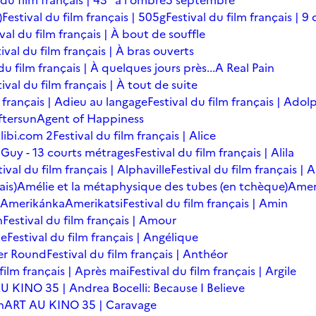
 du film français | 43° à l'ombre
5 septembre
)
Festival du film français | 505g
Festival du film français | 9 
ival du film français | À bout de souffle
ival du film français | À bras ouverts
du film français | À quelques jours près...
A Real Pain
tival du film français | À tout de suite
m français | Adieu au langage
Festival du film français | Adol
ftersun
Agent of Happiness
libi.com 2
Festival du film français | Alice
 Guy - 13 courts métrages
Festival du film français | Alila
tival du film français | Alphaville
Festival du film français |
ais)
Amélie et la métaphysique des tubes (en tchèque)
Amer
Amerikánka
Amerikatsi
Festival du film français | Amin
n
Festival du film français | Amour
te
Festival du film français | Angélique
er Round
Festival du film français | Anthéor
 film français | Après mai
Festival du film français | Argile
U KINO 35 | Andrea Bocelli: Because I Believe
n
ART AU KINO 35 | Caravage