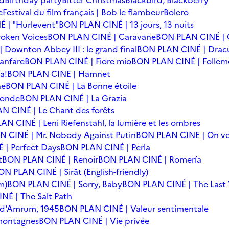
rd
Birthday party
Bitter Christmas
Blackbird, Blackberry
e
Festival du film français | Bob le flambeur
Bolero
 | "Hurlevent"
BON PLAN CINÉ | 13 jours, 13 nuits
oken Voices
BON PLAN CINÉ | Caravane
BON PLAN CINÉ | 
Downton Abbey III : le grand final
BON PLAN CINÉ | Drac
anfare
BON PLAN CINÉ | Fiore mio
BON PLAN CINÉ | Follem
a!
BON PLAN CINE | Hamnet
he
BON PLAN CINÉ | La Bonne étoile
monde
BON PLAN CINÉ | La Grazia
N CINÉ | Le Chant des forêts
N CINÉ | Leni Riefenstahl, la lumière et les ombres
 CINÉ | Mr. Nobody Against Putin
BON PLAN CINE | On vo
| Perfect Days
BON PLAN CINÉ | Perla
t
BON PLAN CINÉ | Renoir
BON PLAN CINÉ | Romería
ON PLAN CINÉ | Sirāt (English-friendly)
m)
BON PLAN CINÉ | Sorry, Baby
BON PLAN CINÉ | The Last 
NÉ | The Salt Path
e d'Amrum, 1945
BON PLAN CINÉ | Valeur sentimentale
 montagnes
BON PLAN CINÉ | Vie privée