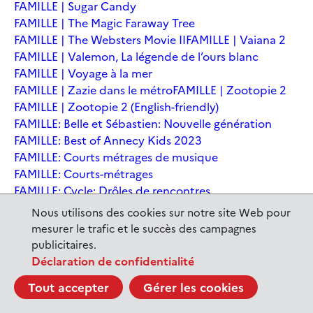
FAMILLE | Sugar Candy
FAMILLE | The Magic Faraway Tree
FAMILLE | The Websters Movie II
FAMILLE | Vaiana 2
FAMILLE | Valemon, La légende de l’ours blanc
FAMILLE | Voyage à la mer
FAMILLE | Zazie dans le métro
FAMILLE | Zootopie 2
FAMILLE | Zootopie 2 (English-friendly)
FAMILLE: Belle et Sébastien: Nouvelle génération
FAMILLE: Best of Annecy Kids 2023
FAMILLE: Courts métrages de musique
FAMILLE: Courts-métrages
FAMILLE: Cycle: Drôles de rencontres
FAMILLE: En sortant de l'école - Andrée Chedid
Nous utilisons des cookies sur notre site Web pour
FAMILLE: Ernest et Célestine: Le voyage en Charabie
mesurer le trafic et le succès des campagnes
FAMILLE: Festival International du court métrage
publicitaires.
Clermont-Ferrand
Déclaration de confidentialité
FAMILLE: Kina et Yuk, renards de la banquise
Tout accepter
Gérer les cookies
FAMILLE: La Pat' Patrouille : La Super Patrouille, le film
FAMILLE: Le dernier jaguar
FAMILLE: Le Dirigeable volé