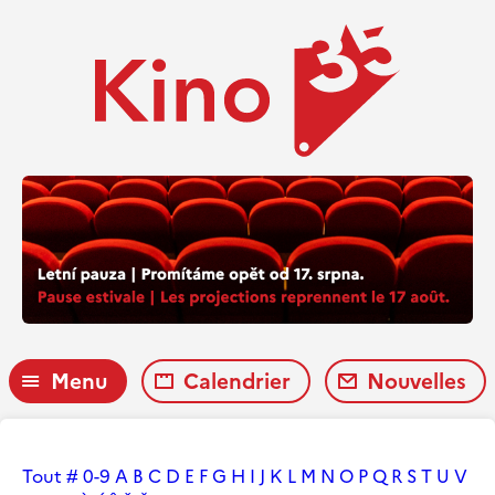
Menu
Calendrier
Nouvelles
Tout
#
0-9
A
B
C
D
E
F
G
H
I
J
K
L
M
N
O
P
Q
R
S
T
U
V