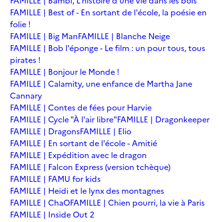
FAMILLE | Bambi, L'histoire d'une vie dans les bois
FAMILLE | Best of - En sortant de l'école, la poésie en
folie !
FAMILLE | Big Man
FAMILLE | Blanche Neige
FAMILLE | Bob l'éponge - Le film : un pour tous, tous
pirates !
FAMILLE | Bonjour le Monde !
FAMILLE | Calamity, une enfance de Martha Jane
Cannary
FAMILLE | Contes de fées pour Harvie
FAMILLE | Cycle "À l'air libre"
FAMILLE | Dragonkeeper
FAMILLE | Dragons
FAMILLE | Elio
FAMILLE | En sortant de l'école - Amitié
FAMILLE | Expédition avec le dragon
FAMILLE | Falcon Express (version tchèque)
FAMILLE | FAMU for kids
FAMILLE | Heidi et le lynx des montagnes
FAMILLE | ChaO
FAMILLE | Chien pourri, la vie à Paris
FAMILLE | Inside Out 2