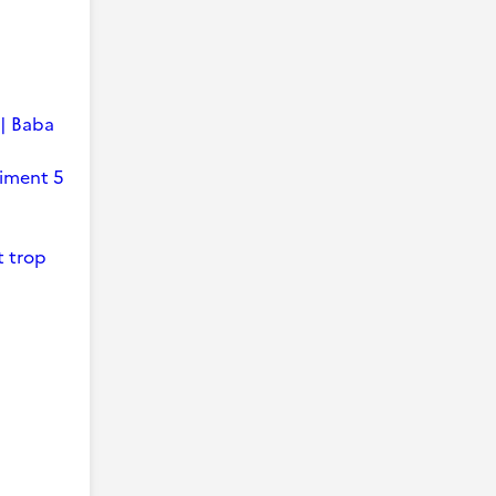
 | Baba
timent 5
t trop