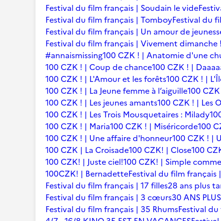
Festival du film français | Soudain le vide
Festiv
Festival du film français | Tomboy
Festival du f
Festival du film français | Un amour de jeuness
Festival du film français | Vivement dimanche 
#annaismissing
100 CZK ! | Anatomie d'une ch
100 CZK ! | Coup de chance
100 CZK ! | Daaaaa
100 CZK ! | L'Amour et les forêts
100 CZK ! | L'Î
100 CZK ! | La Jeune femme à l’aiguille
100 CZK 
100 CZK ! | Les jeunes amants
100 CZK ! | Les 
100 CZK ! | Les Trois Mousquetaires : Milady
10
100 CZK ! | Maria
100 CZK ! | Miséricorde
100 CZ
100 CZK ! | Une affaire d'honneur
100 CZK ! | U
100 CZK | La Croisade
100 CZK! | Close
100 CZK
100 CZK! | Juste ciel!
100 CZK! | Simple comme
100CZK! | Bernadette
Festival du film françai
Festival du film français | 17 filles
28 ans plus ta
Festival du film français | 3 cœurs
30 ANS PLUS
Festival du film français | 35 Rhums
Festival du 