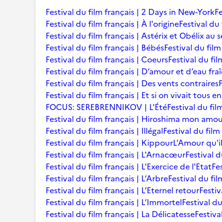
Festival du film français | 2 Days in New-York
Fe
Festival du film français | À l'origine
Festival du 
Festival du film français | Astérix et Obélix au 
Festival du film français | Bébés
Festival du film 
Festival du film français | Coeurs
Festival du fi
Festival du film français | D’amour et d’eau fra
Festival du film français | Des vents contraires
Festival du film français | Et si on vivait tous 
FOCUS: SEREBRENNIKOV | L'Été
Festival du fil
Festival du film français | Hiroshima mon amo
Festival du film français | Illégal
Festival du film
Festival du film français | Kippour
L'Amour qu'i
Festival du film français | L'Arnacœur
Festival d
Festival du film français | L'Exercice de l'Etat
Fe
Festival du film français | L’Arbre
Festival du fil
Festival du film français | L’Eternel retour
Festiv
Festival du film français | L’Immortel
Festival du
Festival du film français | La Délicatesse
Festiva