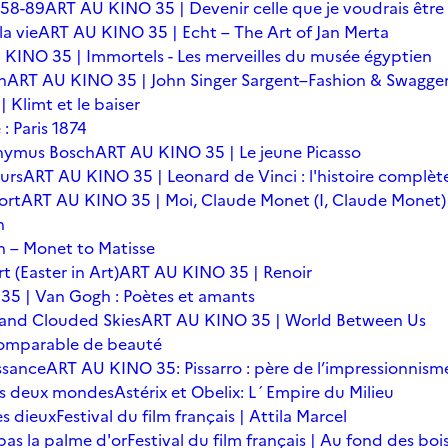
 58-89
ART AU KINO 35 | Devenir celle que je voudrais être
a vie
ART AU KINO 35 | Echt – The Art of Jan Merta
KINO 35 | Immortels - Les merveilles du musée égyptien
n
ART AU KINO 35 | John Singer Sargent–Fashion & Swagge
Klimt et le baiser
: Paris 1874
onymus Bosch
ART AU KINO 35 | Le jeune Picasso
urs
ART AU KINO 35 | Leonard de Vinci : l'histoire complèt
ort
ART AU KINO 35 | Moi, Claude Monet (I, Claude Monet)
n
 – Monet to Matisse
t (Easter in Art)
ART AU KINO 35 | Renoir
5 | Van Gogh : Poètes et amants
 and Clouded Skies
ART AU KINO 35 | World Between Us
omparable de beauté
ssance
ART AU KINO 35: Pissarro : père de l’impressionnism
 des deux mondes
Astérix et Obelix: L´Empire du Milieu
es dieux
Festival du film français | Attila Marcel
 pas la palme d'or
Festival du film français | Au fond des boi