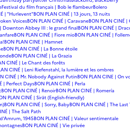
rd
Birthday party
Bitter Christmas
Blackbird, Blackberry
e
Festival du film français | Bob le flambeur
Bolero
 | "Hurlevent"
BON PLAN CINÉ | 13 jours, 13 nuits
oken Voices
BON PLAN CINÉ | Caravane
BON PLAN CINÉ | 
Downton Abbey III : le grand final
BON PLAN CINÉ | Drac
anfare
BON PLAN CINÉ | Fiore mio
BON PLAN CINÉ | Follem
a!
BON PLAN CINE | Hamnet
he
BON PLAN CINÉ | La Bonne étoile
monde
BON PLAN CINÉ | La Grazia
N CINÉ | Le Chant des forêts
N CINÉ | Leni Riefenstahl, la lumière et les ombres
 CINÉ | Mr. Nobody Against Putin
BON PLAN CINE | On vo
| Perfect Days
BON PLAN CINÉ | Perla
t
BON PLAN CINÉ | Renoir
BON PLAN CINÉ | Romería
ON PLAN CINÉ | Sirāt (English-friendly)
m)
BON PLAN CINÉ | Sorry, Baby
BON PLAN CINÉ | The Last 
NÉ | The Salt Path
e d'Amrum, 1945
BON PLAN CINÉ | Valeur sentimentale
 montagnes
BON PLAN CINÉ | Vie privée