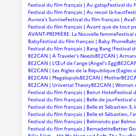
Festival du film français | Au galop
Festival du 
Festival du film français | Au revoir là-haut
Fest
Aurora's Sunrise
Festival du film français | Ava
F
Festival du film français | Avant que de tout p
AVANT-PREMIÈRE: La Nouvelle femme
Festival
Baby
Festival du film français | Baby Phone
Baby
Festival du film français | Bang Bang !
Festival d
BE2CAN | A Traveler's Needs
BE2CAN | Arman
BE2CAN | L'Œuf de l'ange (Angel's Egg)
BE2CAN |
BE2CAN | Les Aigles de la République (Eagles o
BE2CAN | Megalopolis
BE2CAN | Mother
BE2CA
BE2CAN | Universal Theory
BE2CAN | Woman of
Festival du film français | Beirut Hotel
Festival 
Festival du film français | Belle de jour
Festival 
Festival du film français | Belle et Sébastien 3, 
Festival du film français | Belle et Sébastien, l
Festival du film français | Belmondo par Belm
Festival du film français | Bernadette
Better Go