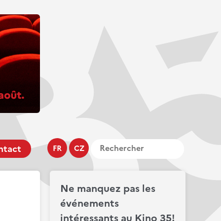
ntact
FR
CZ
Ne manquez pas les
événements
intéressants au Kino 35!