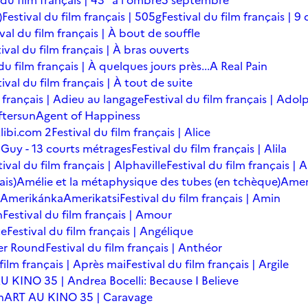
 du film français | 43° à l'ombre
5 septembre
)
Festival du film français | 505g
Festival du film français | 9 
ival du film français | À bout de souffle
ival du film français | À bras ouverts
du film français | À quelques jours près...
A Real Pain
tival du film français | À tout de suite
m français | Adieu au langage
Festival du film français | Adol
ftersun
Agent of Happiness
libi.com 2
Festival du film français | Alice
 Guy - 13 courts métrages
Festival du film français | Alila
tival du film français | Alphaville
Festival du film français |
ais)
Amélie et la métaphysique des tubes (en tchèque)
Amer
Amerikánka
Amerikatsi
Festival du film français | Amin
n
Festival du film français | Amour
te
Festival du film français | Angélique
er Round
Festival du film français | Anthéor
 film français | Après mai
Festival du film français | Argile
U KINO 35 | Andrea Bocelli: Because I Believe
n
ART AU KINO 35 | Caravage