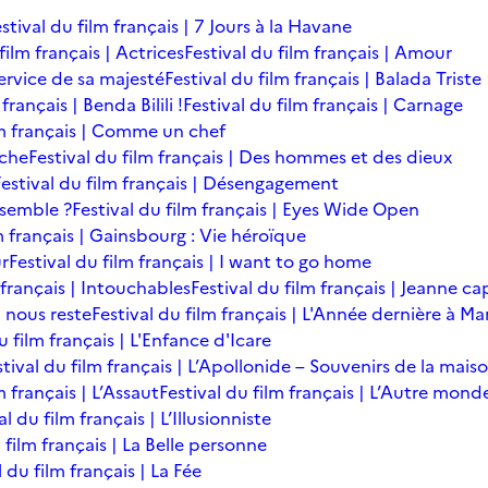
stival du film français | 7 Jours à la Havane
film français | Actrices
Festival du film français | Amour
service de sa majesté
Festival du film français | Balada Triste
français | Benda Bilili !
Festival du film français | Carnage
lm français | Comme un chef
îche
Festival du film français | Des hommes et des dieux
Festival du film français | Désengagement
ensemble ?
Festival du film français | Eyes Wide Open
m français | Gainsbourg : Vie héroïque
ur
Festival du film français | I want to go home
 français | Intouchables
Festival du film français | Jeanne ca
l nous reste
Festival du film français | L'Année dernière à M
u film français | L'Enfance d'Icare
stival du film français | L’Apollonide – Souvenirs de la mais
m français | L’Assaut
Festival du film français | L’Autre mond
al du film français | L’Illusionniste
 film français | La Belle personne
l du film français | La Fée