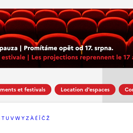
ments et festivals
Location d'espaces
Co
S
T
U
V
W
Y
Z
À
É
Î
Č
Ž