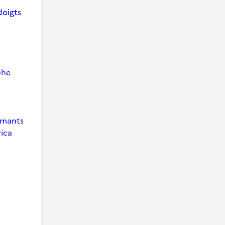
doigts
phe
 Amants
ica