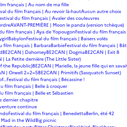
film français | Au nom de ma fille
ival du film français | Au revoir là-haut
Aucun autre choix
estival du film français | Avaler des couleuvres
erdre
AVANT-PREMIÈRE | Moon le panda (version tchèque)
 du film français | Aya de Yopougon
Festival du film français
girl
Babylon
Festival du film français | Baisers volés
u film français | Barbara
Barbie
Festival du film français | Bâ
d
BE2CAN | Dahomey
BE2CAN | Dogma
BE2CAN | Exit 8
 La Petite dernière (The Little Sister)
f the Republic)
BE2CAN | Marielle, la jeune fille qui en savai
N | Orwell 2+2=5
BE2CAN | Primitifs (Sasquatch Sunset)
...
Festival du film français | Bécassine !
du film français | Belle à croquer
du film français | Belle et Sébastien
le dernier chapitre
'aventure continue
ondo
Festival du film français | Benedetta
Berlin, été 42
 Mad in the Wild
Big picnic