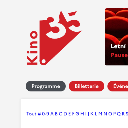
Programme
Billetterie
Événe
Tout
#
0-9
A
B
C
D
E
F
G
H
I
J
K
L
M
N
O
P
Q
R