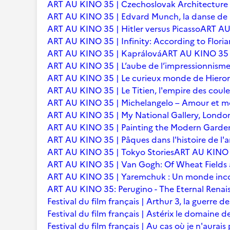
ART AU KINO 35 | Czechoslovak Architecture
ART AU KINO 35 | Edvard Munch, la danse de l
ART AU KINO 35 | Hitler versus Picasso
ART AU 
ART AU KINO 35 | Infinity: According to Floria
ART AU KINO 35 | Kaprálová
ART AU KINO 35 | 
ART AU KINO 35 | L’aube de l’impressionnisme 
ART AU KINO 35 | Le curieux monde de Hier
ART AU KINO 35 | Le Titien, l'empire des coule
ART AU KINO 35 | Michelangelo – Amour et m
ART AU KINO 35 | My National Gallery, Londo
ART AU KINO 35 | Painting the Modern Garden
ART AU KINO 35 | Pâques dans l'histoire de l'ar
ART AU KINO 35 | Tokyo Stories
ART AU KINO 3
ART AU KINO 35 | Van Gogh: Of Wheat Fields
ART AU KINO 35 | Yaremchuk : Un monde inc
ART AU KINO 35: Perugino - The Eternal Renai
Festival du film français | Arthur 3, la guerre
Festival du film français | Astérix le domaine d
Festival du film français | Au cas où je n'aurais