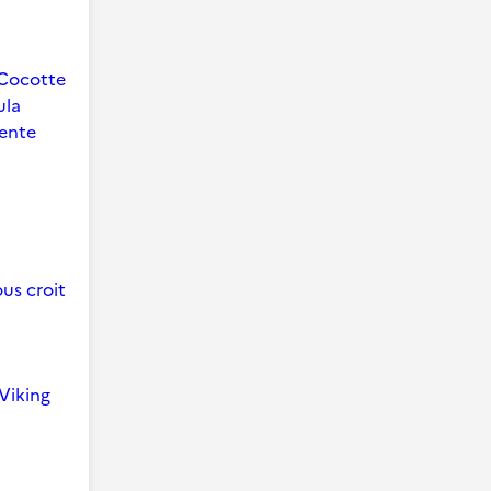
Cocotte
ula
ente
us croit
Viking