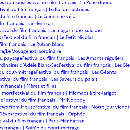
des boutons
Festival du film français | La Peau douce
tival du film français | Le Bal des actrices
 du film français | Le Gamin au vélo
ilm français | Le Hérisson
stival du film français | Le magasin des suicides
ts
Festival du film français | Le Petit Nicolas
film français | Le Ruban blanc
une/Le Voyage extraordinaire
du paysage
Festival du film français | Les Amants réguliers
ordinaires d’Adèle Blanc-Sec
Festival du film français | Les B
ée du cour-métrage
Festival du film français | Les Géants
stival du film français | Les Saveurs du palais
lm français | Mères et filles
de mort
Festival du film français | Micmacs à tire-larigot
ue
Festival du film français | Mr. Nobody
 News from House
Festival du film français | Notre jour viendr
Clèves
Festival du film français | Orphée
tival du film français | Paris-Manhattan
lm français | Soirée du court-métrage