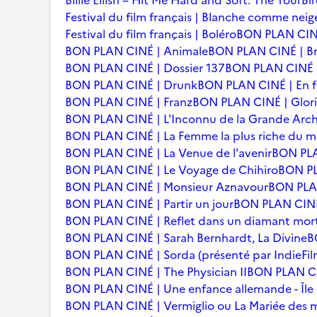
Billie Eilish – Hit Me Hard and Soft: The Tour
Bi
Festival du film français | Blanche comme neig
Festival du film français | Boléro
BON PLAN CINÉ
BON PLAN CINÉ | Animale
BON PLAN CINÉ | Br
BON PLAN CINÉ | Dossier 137
BON PLAN CINÉ | 
BON PLAN CINÉ | Drunk
BON PLAN CINÉ | En f
BON PLAN CINÉ | Franz
BON PLAN CINÉ | Glori
BON PLAN CINÉ | L'Inconnu de la Grande Arc
BON PLAN CINÉ | La Femme la plus riche du 
BON PLAN CINÉ | La Venue de l'avenir
BON PLA
BON PLAN CINÉ | Le Voyage de Chihiro
BON PLA
BON PLAN CINÉ | Monsieur Aznavour
BON PLAN
BON PLAN CINÉ | Partir un jour
BON PLAN CINÉ 
BON PLAN CINÉ | Reflet dans un diamant mor
BON PLAN CINÉ | Sarah Bernhardt, La Divine
B
BON PLAN CINÉ | Sorda (présenté par IndieFil
BON PLAN CINÉ | The Physician II
BON PLAN CI
BON PLAN CINÉ | Une enfance allemande - Îl
BON PLAN CINÉ | Vermiglio ou La Mariée des