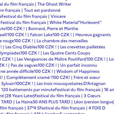
al du film français | The Ghost Writer
ilm français | Tout est pardonné
e
Festival du film français | Vincere
!
Festival du film français | White Material
"Hurlevent"
ute
100 CZK ! | Bonnard, Pierre et Marthe
alí!
100 CZK ! | Falcon Lake
100 CZK ! | Heureux gagnants
le rouge
100 CZK ! | La chambre des merveilles
! | Les Cinq Diables
100 CZK ! | Les crevettes pailletées
Olympiades
100 CZK ! | Les Quatre Cents Coups
0 CZK ! | Les Vengeances de Maître Poutifard
100 CZK ! | L
K ! | Pas de vagues
100 CZK ! | Un parfait inconnu
ne année difficile
100 CZK ! | Wisdom of Happiness
! | Complètement cramé !
100 CZK! | Frère et soeur
 Sylvain
100CZK ! | Les trois mousquetaires:D'Artagnan
s | 120 battements par minute
Festival du film français | 16 a
rd (28 Years Later)
Festival du film français | 3 Cœurs
 TARD | La Haine
30 ANS PLUS TARD | Léon (version longue
film français | 37°4 S
Festival du film français | 4 FOIS D