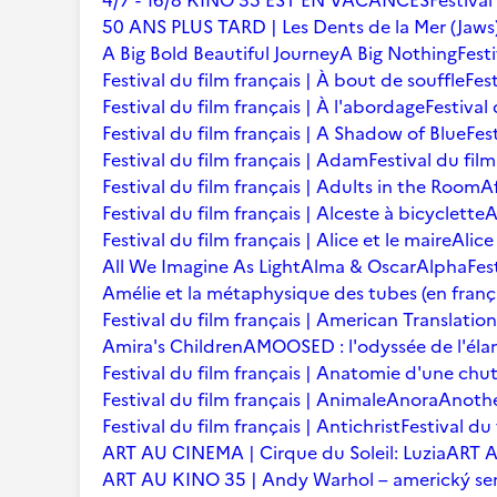
4/7 - 16/8 KINO 35 EST EN VACANCES
Festival
50 ANS PLUS TARD | Les Dents de la Mer (Jaws
A Big Bold Beautiful Journey
A Big Nothing
Fest
Festival du film français | À bout de souffle
Fest
Festival du film français | À l'abordage
Festival 
Festival du film français | A Shadow of Blue
Fes
Festival du film français | Adam
Festival du fil
Festival du film français | Adults in the Room
A
Festival du film français | Alceste à bicyclette
A
Festival du film français | Alice et le maire
Alice
All We Imagine As Light
Alma & Oscar
Alpha
Fes
Amélie et la métaphysique des tubes (en franç
Festival du film français | American Translation
Amira's Children
AMOOSED : l'odyssée de l'éla
Festival du film français | Anatomie d'une chu
Festival du film français | Animale
Anora
Anoth
Festival du film français | Antichrist
Festival du
ART AU CINEMA | Cirque du Soleil: Luzia
ART A
ART AU KINO 35 | Andy Warhol – americký se