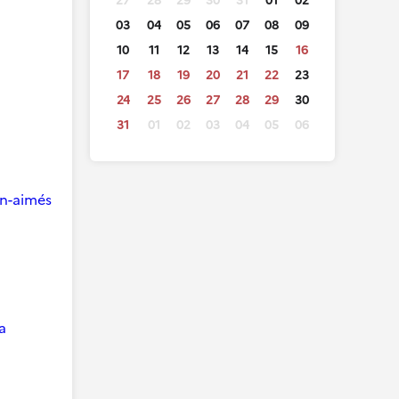
27
28
29
30
31
01
02
03
04
05
06
07
08
09
10
11
12
13
14
15
16
17
18
19
20
21
22
23
24
25
26
27
28
29
30
31
01
02
03
04
05
06
ien-aimés
a