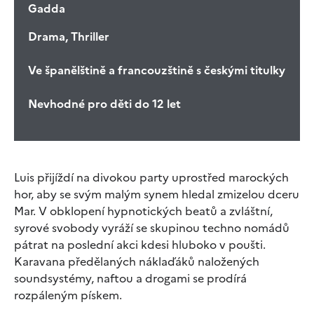
Gadda
Drama, Thriller
Ve španělštině a francouzštině s českými titulky
Nevhodné pro děti do 12 let
Luis přijíždí na divokou party uprostřed marockých
hor, aby se svým malým synem hledal zmizelou dceru
Mar. V obklopení hypnotických beatů a zvláštní,
syrové svobody vyráží se skupinou techno nomádů
pátrat na poslední akci kdesi hluboko v poušti.
Karavana předělaných náklaďáků naložených
soundsystémy, naftou a drogami se prodírá
rozpáleným pískem.