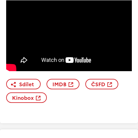
Sdílet
IMDB
ČSFD
Kinobox