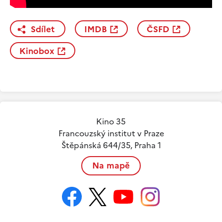
Sdílet
IMDB
ČSFD
Kinobox
Kino 35
Francouzský institut v Praze
Štěpánská 644/35, Praha 1
Na mapě