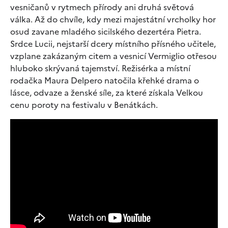
vesničanů v rytmech přírody ani druhá světová
válka. Až do chvíle, kdy mezi majestátní vrcholky hor
osud zavane mladého sicilského dezertéra Pietra.
Srdce Lucii, nejstarší dcery místního přísného učitele,
vzplane zakázaným citem a vesnicí Vermiglio otřesou
hluboko skrývaná tajemství. Režisérka a místní
rodačka Maura Delpero natočila křehké drama o
lásce, odvaze a ženské síle, za které získala Velkou
cenu poroty na festivalu v Benátkách.