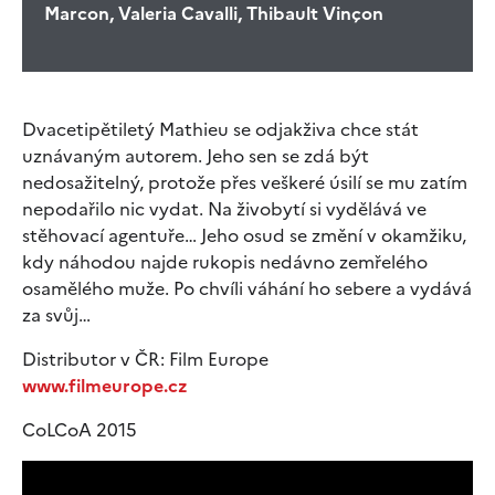
Marcon, Valeria Cavalli, Thibault Vinçon
Dvacetipětiletý Mathieu se odjakživa chce stát
uznávaným autorem. Jeho sen se zdá být
nedosažitelný, protože přes veškeré úsilí se mu zatím
nepodařilo nic vydat. Na živobytí si vydělává ve
stěhovací agentuře… Jeho osud se změní v okamžiku,
kdy náhodou najde rukopis nedávno zemřelého
osamělého muže. Po chvíli váhání ho sebere a vydává
za svůj…
Distributor v ČR: Film Europe
www.filmeurope.cz
CoLCoA 2015