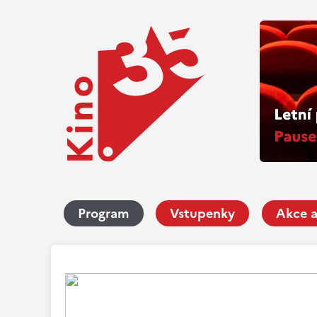
Program
Vstupenky
Akce a