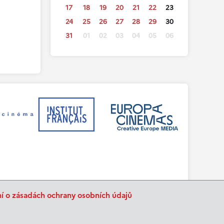
17
18
19
20
21
22
23
24
25
26
27
28
29
30
31
01
02
03
04
05
06
ní o zásadách ochrany osobních údajů
BurnIT
Tajpej Design
code:
design: