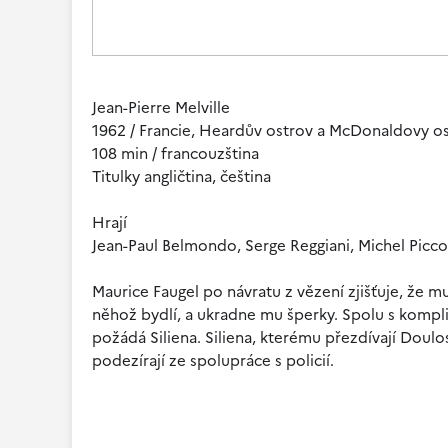
Jean-Pierre Melville
1962 / Francie, Heardův ostrov a McDonaldovy o
108 min / francouzština
Titulky angličtina, čeština
Hrají
Jean-Paul Belmondo, Serge Reggiani, Michel Picco
Maurice Faugel po návratu z vězení zjišťuje, že mu
něhož bydlí, a ukradne mu šperky. Spolu s kompl
požádá Siliena. Siliena, kterému přezdívají Doulo
podezírají ze spolupráce s policií.