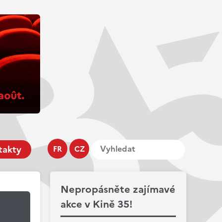
takty
FR
CZ
Nepropásněte zajímavé
akce v Kině 35!