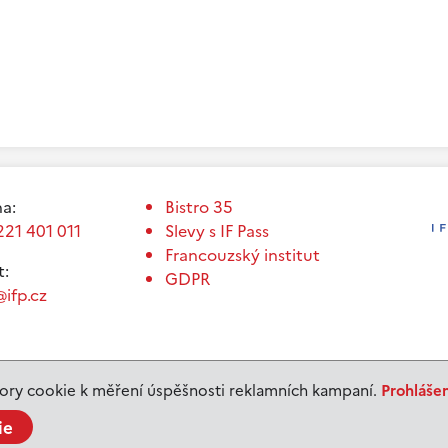
a:
Bistro 35
221 401 011
Slevy s IF Pass
Francouzský institut
t:
GDPR
ifp.cz
ry cookie k měření úspěšnosti reklamních kampaní.
Prohláše
ie