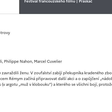
Festival francouzského filmu | Práskač
strovy
li, Philippe Nahon, Marcel Cuvelier
 zavraždili ženu. V zoufalství zabíjí překupníka kradeného zbož
icem Rémym začíná připravovat další akci a o zapůjčení „nádo
s (v argotu „muž v klobouku”) a kterého se všichni bojí, proto