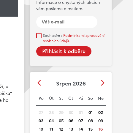
Informace o chystaných akcích
vám pošleme e-mailem.
Souhlasím s
Podmínkami zpracování
osobních údajů.
Srpen 2026
í, u
bíčka”
Po
Út
St
Čt
Pá
So
Ne
že ho
27
28
29
30
31
01
02
03
04
05
06
07
08
09
10
11
12
13
14
15
16