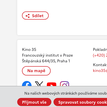
Sdílet
Kino 35
Pokladn
Francouzský institut v Praze
(+420) 
Štěpánská 644/35, Praha 1
Kontak
Na mapě
kino35@
Na našich webových stránkách používáme soubo
Přijmout vše
Spravovat soubory cook
www.ifp.cz
© 2023 Institut français de Prague |