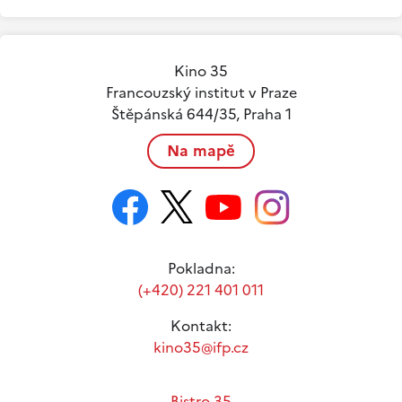
Kino 35
Francouzský institut v Praze
Štěpánská 644/35, Praha 1
Na mapě
Pokladna:
(+420) 221 401 011
Kontakt:
kino35@ifp.cz
Bistro 35