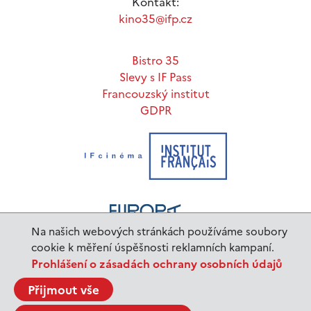
Kontakt:
kino35@ifp.cz
Bistro 35
Slevy s IF Pass
Francouzský institut
GDPR
Na našich webových stránkách používáme soubory
cookie k měření úspěšnosti reklamních kampaní.
Prohlášení o zásadách ochrany osobních údajů
www.ifp.cz
© 2023 Institut français de Prague |
Přijmout vše
BurnIT
Tajpej Design
code:
design: