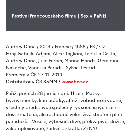
Festival francouzského filmu | Sex v Paříži
Audrey Dana / 2014 / Francie / 1h58 / FR / CZ
Hrají Isabelle Adjani, Alice Taglioni, Laetitia Casta,
Audrey Dana, Julie Ferrier, Marina Hands, Géraldine
Nakache, Vanessa Paradis, Sylvie Testud
Premiéra v ČR 27. 11. 2014
Distributor v ČR 35MM /
www.hce.cz
Paříž, prvních 28 jarních dní. 11 žen. Matky,
byznysmenky, kamarádky, ať už svobodné či vdané,
všechny představují společný rys současných žen –
dost zmatená, ale rozhodně velmi živá stvoření plná
paradoxů... Veselé, výbušné, drzé, překvapivé, složité,
zakomplexované, žárlivé... zkrátka ŽENY!