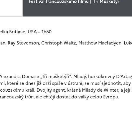
Festival francouzského filmu | Tři Mušketýři
lká Británie, USA – 1h50
rman, Ray Stevenson, Christoph Waltz, Matthew Macfadyen, Luk
exandra Dumase „Tři mušketýři”. Mladý, horkokrevný D’Arta
 které se dnes již drží spíše v ústraní, se musí sjednotit, aby
couzskému králi. Dvojitý agent, krásná Milady de Winter, a jej
francouzský trůn, ale chtějí dostat do války celou Evropu.