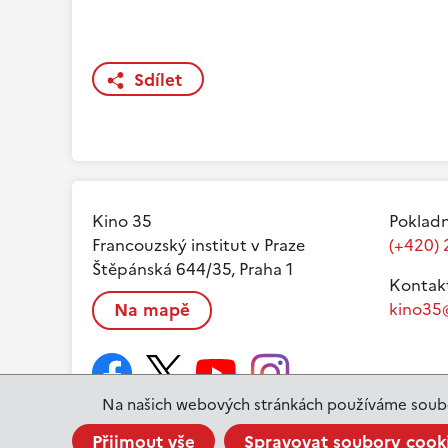
Sdílet
Kino 35
Pokladn
Francouzský institut v Praze
(+420) 
Štěpánská 644/35, Praha 1
Kontak
Na mapě
kino35@
Na našich webových stránkách používáme soubo
Přijmout vše
Spravovat soubory cook
www.ifp.cz
© 2023 Institut français de Prague |