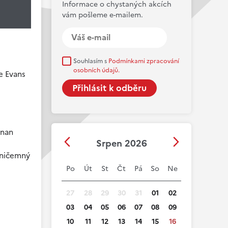
Informace o chystaných akcích
vám pošleme e-mailem.
Souhlasím s
Podmínkami zpracování
osobních údajů.
e Evans
gnan
Srpen 2026
í ničemný
Po
Út
St
Čt
Pá
So
Ne
27
28
29
30
31
01
02
03
04
05
06
07
08
09
10
11
12
13
14
15
16