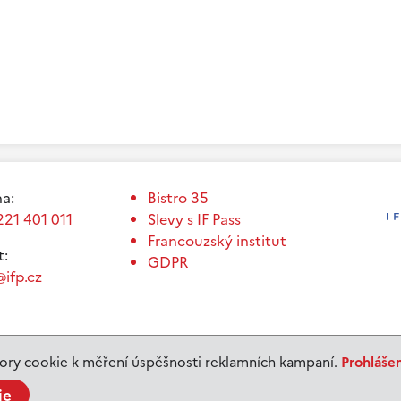
a:
Bistro 35
221 401 011
Slevy s IF Pass
Francouzský institut
t:
GDPR
ifp.cz
ry cookie k měření úspěšnosti reklamních kampaní.
Prohláše
ie