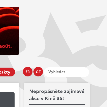
takty
FR
CZ
Nepropásněte zajímavé
akce v Kině 35!