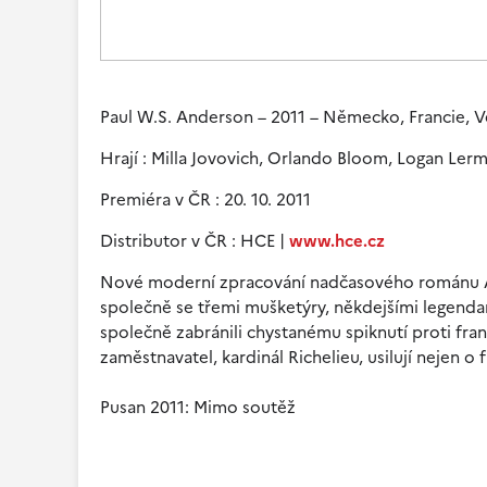
Paul W.S. Anderson – 2011 – Německo, Francie, Ve
Hrají : Milla Jovovich, Orlando Bloom, Logan Le
Premiéra v ČR : 20. 10. 2011
Distributor v ČR : HCE |
www.hce.cz
Nové moderní zpracování nadčasového románu Al
společně se třemi mušketýry, někdejšími legendami,
společně zabránili chystanému spiknutí proti fran
zaměstnavatel, kardinál Richelieu, usilují nejen o 
Pusan 2011: Mimo soutěž