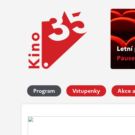
Program
Vstupenky
Akce a