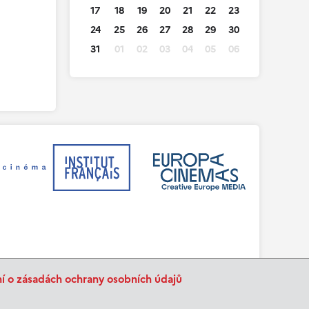
17
18
19
20
21
22
23
24
25
26
27
28
29
30
31
01
02
03
04
05
06
ní o zásadách ochrany osobních údajů
BurnIT
Tajpej Design
code:
design: