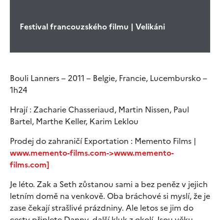
Festival francouzského filmu | Velikáni
Bouli Lanners – 2011 – Belgie, Francie, Lucembursko –
1h24
Hrají : Zacharie Chasseriaud, Martin Nissen, Paul
Bartel, Marthe Keller, Karim Leklou
Prodej do zahraničí Exportation : Memento Films |
www.memento-films.com->www.memento-
films.com]
Je léto. Zak a Seth zůstanou sami a bez peněz v jejich
letním domě na venkově. Oba bráchové si myslí, že je
zase čekají strašlivé prázdniny. Ale letos se jim do
cesty připlete Danny, další kluk z okolí. Jsou věku,