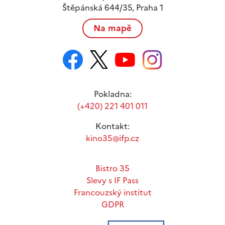
Štěpánská 644/35, Praha 1
Na mapě
Pokladna:
(+420) 221 401 011
Kontakt:
kino35@ifp.cz
Bistro 35
Slevy s IF Pass
Francouzský institut
GDPR