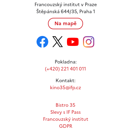
Francouzský institut v Praze
Štěpánská 644/35, Praha 1
Na mapě
Pokladna:
(+420) 221 401 011
Kontakt:
kino35@ifp.cz
Bistro 35
Slevy s IF Pass
Francouzský institut
GDPR