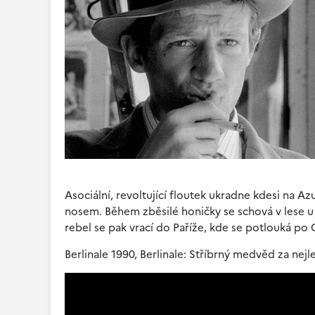
Asociální, revoltující floutek ukradne kdesi na A
nosem. Během zběsilé honičky se schová v lese u si
rebel se pak vrací do Paříže, kde se potlouká p
Berlinale 1990, Berlinale: Stříbrný medvěd za nejl