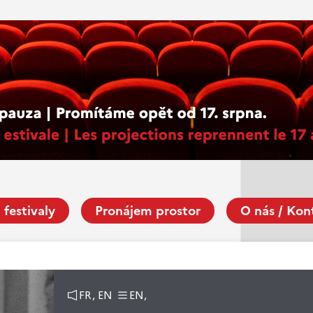
 festivaly
Pronájem prostor
O nás / Kon
FR, EN
EN,