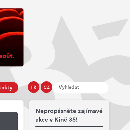
takty
FR
CZ
Nepropásněte zajímavé
akce v Kině 35!