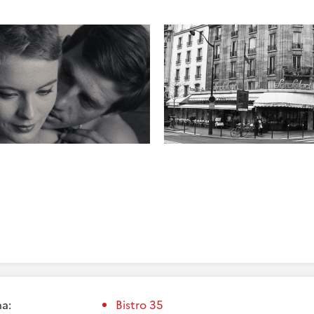
a:
Bistro 35