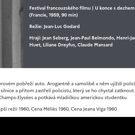
Festival francouzského filmu | U konce s dechem
(Francie, 1959, 90 min)
Režie:
Jean-Luc Godard
Hrají:
Jean Seberg, Jean-Paul Belmondo, Henri-J
Huet, Liliane Dreyfus, Claude Mansard
zurovém pobřeží auto. Arogantně a samolibě v něm ujíždí polic
lnice a přitom zastřelí policistu, který se ho chystal zatknout
o Champs-Elysées a potkává mladičkou americkou studentku.
epší režii 1960, Cena Méliès 1960, Cena Jeana Viga 1960