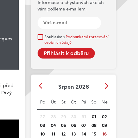
Informace o chystaných akcích
vám pošleme e-mailem.
Souhlasím s
Podmínkami zpracování
acques
osobních údajů.
ii před
Srpen 2026
. Drzý
Po
Út
St
Čt
Pá
So
Ne
27
28
29
30
31
01
02
03
04
05
06
07
08
09
10
11
12
13
14
15
16