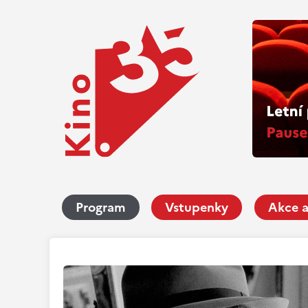
Program
Vstupenky
Akce a