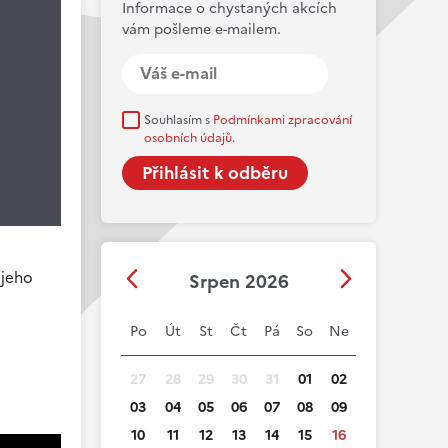
Informace o chystaných akcích
vám pošleme e-mailem.
Souhlasím s
Podmínkami zpracování
osobních údajů.
 jeho
Srpen 2026
Po
Út
St
Čt
Pá
So
Ne
27
28
29
30
31
01
02
03
04
05
06
07
08
09
10
11
12
13
14
15
16