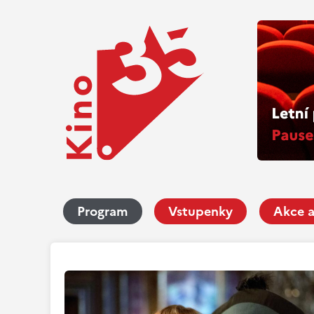
Program
Vstupenky
Akce a