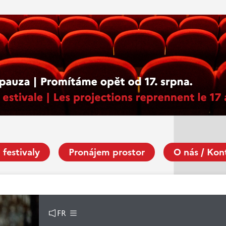
 festivaly
Pronájem prostor
O nás / Kon
FR