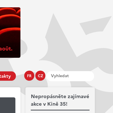
takty
FR
CZ
Nepropásněte zajímavé
akce v Kině 35!