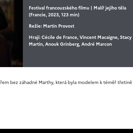
Festival francouzského filmu | Malíř jejího těla
(Francie, 2023, 123 min)
Režie:
Martin Provost
Hrají:
Cécile de France, Vincent Macaigne, Stacy
Martin, Anouk Grinberg, André Marcon
ířem bez záhadné Marthy, která byla modelem k téměř třetině