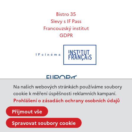
Bistro 35
Slevy s IF Pass
Francouzský institut
GDPR
Na našich webových stránkách používáme soubory
cookie k měření úspěšnosti reklamních kampaní.
Prohlášení o zásadách ochrany osobních údajů
www.ifp.cz
© 2023 Institut français de Prague |
Přijmout vše
BurnIT
Tajpej Design
code:
design:
Spravovat soubory cookie