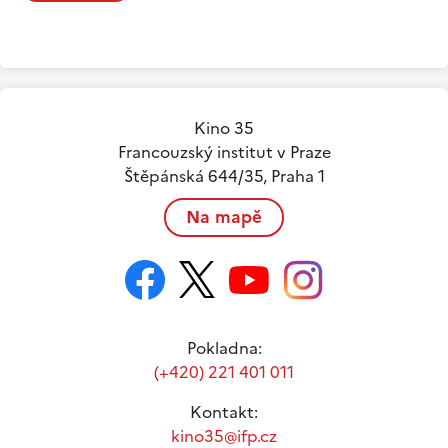
Kino 35
Francouzský institut v Praze
Štěpánská 644/35, Praha 1
Na mapě
Pokladna:
(+420) 221 401 011
Kontakt:
kino35@ifp.cz