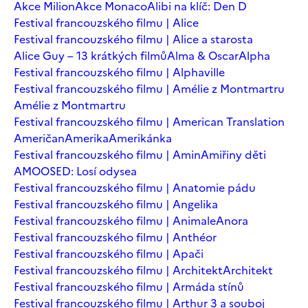
Akce Milion
Akce Monaco
Alibi na klíč: Den D
Festival francouzského filmu | Alice
Festival francouzského filmu | Alice a starosta
Alice Guy – 13 krátkých filmů
Alma & Oscar
Alpha
Festival francouzského filmu | Alphaville
Festival francouzského filmu | Amélie z Montmartru
Amélie z Montmartru
Festival francouzského filmu | American Translation
Američan
Amerika
Amerikánka
Festival francouzského filmu | Amin
Amiřiny děti
AMOOSED: Losí odysea
Festival francouzského filmu | Anatomie pádu
Festival francouzského filmu | Angelika
Festival francouzského filmu | Animale
Anora
Festival francouzského filmu | Anthéor
Festival francouzského filmu | Apači
Festival francouzského filmu | Architekt
Architekt
Festival francouzského filmu | Armáda stínů
Festival francouzského filmu | Arthur 3 a souboj