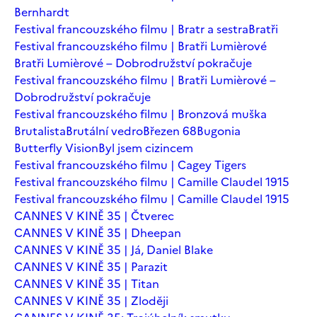
Bernhardt
Festival francouzského filmu | Bratr a sestra
Bratři
Festival francouzského filmu | Bratři Lumièrové
Bratři Lumièrové – Dobrodružství pokračuje
Festival francouzského filmu | Bratři Lumièrové –
Dobrodružství pokračuje
Festival francouzského filmu | Bronzová muška
Brutalista
Brutální vedro
Březen 68
Bugonia
Butterfly Vision
Byl jsem cizincem
Festival francouzského filmu | Cagey Tigers
Festival francouzského filmu | Camille Claudel 1915
Festival francouzského filmu | Camille Claudel 1915
CANNES V KINĚ 35 | Čtverec
CANNES V KINĚ 35 | Dheepan
CANNES V KINĚ 35 | Já, Daniel Blake
CANNES V KINĚ 35 | Parazit
CANNES V KINĚ 35 | Titan
CANNES V KINĚ 35 | Zloději