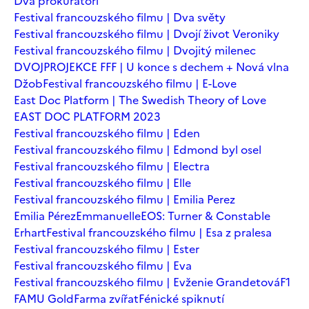
Dva prokurátoři
Festival francouzského filmu | Dva světy
Festival francouzského filmu | Dvojí život Veroniky
Festival francouzského filmu | Dvojitý milenec
DVOJPROJEKCE FFF | U konce s dechem + Nová vlna
Džob
Festival francouzského filmu | E-Love
East Doc Platform | The Swedish Theory of Love
EAST DOC PLATFORM 2023
Festival francouzského filmu | Eden
Festival francouzského filmu | Edmond byl osel
Festival francouzského filmu | Electra
Festival francouzského filmu | Elle
Festival francouzského filmu | Emilia Perez
Emilia Pérez
Emmanuelle
EOS: Turner & Constable
Erhart
Festival francouzského filmu | Esa z pralesa
Festival francouzského filmu | Ester
Festival francouzského filmu | Eva
Festival francouzského filmu | Evženie Grandetová
F1
FAMU Gold
Farma zvířat
Fénické spiknutí