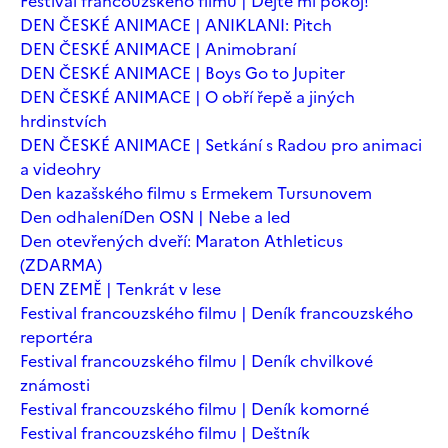
Festival francouzského filmu | Dejte mi pokoj!
DEN ČESKÉ ANIMACE | ANIKLANI: Pitch
DEN ČESKÉ ANIMACE | Animobraní
DEN ČESKÉ ANIMACE | Boys Go to Jupiter
DEN ČESKÉ ANIMACE | O obří řepě a jiných
hrdinstvích
DEN ČESKÉ ANIMACE | Setkání s Radou pro animaci
a videohry
Den kazašského filmu s Ermekem Tursunovem
Den odhalení
Den OSN | Nebe a led
Den otevřených dveří: Maraton Athleticus
(ZDARMA)
DEN ZEMĚ | Tenkrát v lese
Festival francouzského filmu | Deník francouzského
reportéra
Festival francouzského filmu | Deník chvilkové
známosti
Festival francouzského filmu | Deník komorné
Festival francouzského filmu | Deštník