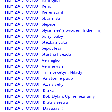
FILM ZA STOVKU | Ranhojič II
FILM ZA STOVKU | Renoir
FILM ZA STOVKU | Riefenstahl
FILM ZA STOVKU | Sbormistr
FILM ZA STOVKU | Slepice
FILM ZA STOVKU | Slyšíš mě? (s úvodem IndieFilm)
FILM ZA STOVKU | Sorry, Baby
FILM ZA STOVKU | Stezka života
FILM ZA STOVKU | Šepot lesa
FILM ZA STOVKU | Šťastná hvězda
FILM ZA STOVKU | Vermiglio
FILM ZA STOVKU | Věříme vám
FILM ZA STOVKU! | Tři mušketýři: Milady
FILM ZA STOVKU! | Anatomie pádu
FILM ZA STOVKU! | Až na věky
FILM ZA STOVKU! | Blízko
FILM ZA STOVKU! | Bob Dylan: Úplně neznámý
FILM ZA STOVKU! | Bratr a sestra
FILM ZA STOVKU! | Daaaaaalí!