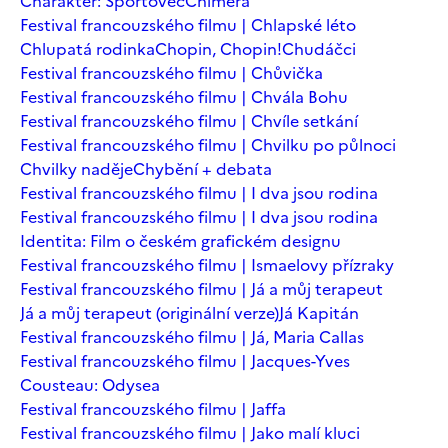
Charakter: Sportovec
Chiméra
Festival francouzského filmu | Chlapské léto
Chlupatá rodinka
Chopin, Chopin!
Chudáčci
Festival francouzského filmu | Chůvička
Festival francouzského filmu | Chvála Bohu
Festival francouzského filmu | Chvíle setkání
Festival francouzského filmu | Chvilku po půlnoci
Chvilky naděje
Chybění + debata
Festival francouzského filmu | I dva jsou rodina
Festival francouzského filmu | I dva jsou rodina
Identita: Film o českém grafickém designu
Festival francouzského filmu | Ismaelovy přízraky
Festival francouzského filmu | Já a můj terapeut
Já a můj terapeut (originální verze)
Já Kapitán
Festival francouzského filmu | Já, Maria Callas
Festival francouzského filmu | Jacques-Yves
Cousteau: Odysea
Festival francouzského filmu | Jaffa
Festival francouzského filmu | Jako malí kluci