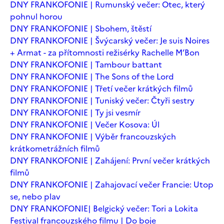
DNY FRANKOFONIE | Rumunský večer: Otec, který
pohnul horou
DNY FRANKOFONIE | Sbohem, štěstí
DNY FRANKOFONIE | Švýcarský večer: Je suis Noires
+ Armat - za přítomnosti režisérky Rachelle M’Bon
DNY FRANKOFONIE | Tambour battant
DNY FRANKOFONIE | The Sons of the Lord
DNY FRANKOFONIE | Třetí večer krátkých filmů
DNY FRANKOFONIE | Tuniský večer: Čtyři sestry
DNY FRANKOFONIE | Ty jsi vesmír
DNY FRANKOFONIE | Večer Kosova: Úl
DNY FRANKOFONIE | Výběr francouzských
krátkometrážních filmů
DNY FRANKOFONIE | Zahájení: První večer krátkých
filmů
DNY FRANKOFONIE | Zahajovací večer Francie: Utop
se, nebo plav
DNY FRANKOFONIE| Belgický večer: Tori a Lokita
Festival francouzského filmu | Do boje