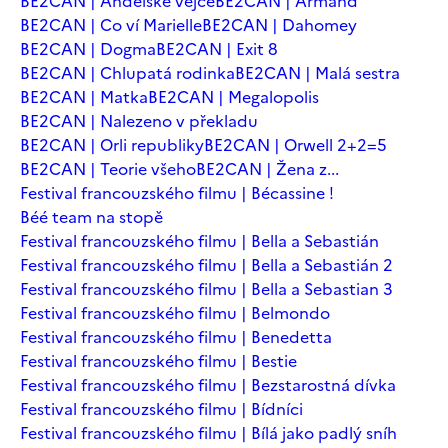
BE2CAN | Andělské vejce
BE2CAN | Armand
BE2CAN | Co ví Marielle
BE2CAN | Dahomey
BE2CAN | Dogma
BE2CAN | Exit 8
BE2CAN | Chlupatá rodinka
BE2CAN | Malá sestra
BE2CAN | Matka
BE2CAN | Megalopolis
BE2CAN | Nalezeno v překladu
BE2CAN | Orli republiky
BE2CAN | Orwell 2+2=5
BE2CAN | Teorie všeho
BE2CAN | Žena z...
Festival francouzského filmu | Bécassine !
Béé team na stopě
Festival francouzského filmu | Bella a Sebastián
Festival francouzského filmu | Bella a Sebastián 2
Festival francouzského filmu | Bella a Sebastian 3
Festival francouzského filmu | Belmondo
Festival francouzského filmu | Benedetta
Festival francouzského filmu | Bestie
Festival francouzského filmu | Bezstarostná dívka
Festival francouzského filmu | Bídníci
Festival francouzského filmu | Bílá jako padlý sníh