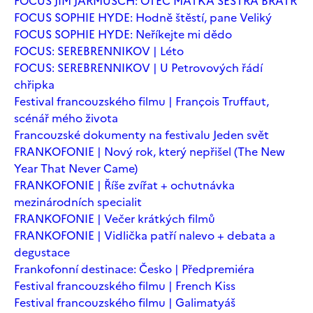
FOCUS JIM JARMUSCH: OTEC MATKA SESTRA BRATR
FOCUS SOPHIE HYDE: Hodně štěstí, pane Veliký
FOCUS SOPHIE HYDE: Neříkejte mi dědo
FOCUS: SEREBRENNIKOV | Léto
FOCUS: SEREBRENNIKOV | U Petrovových řádí
chřipka
Festival francouzského filmu | François Truffaut,
scénář mého života
Francouzské dokumenty na festivalu Jeden svět
FRANKOFONIE | Nový rok, který nepřišel (The New
Year That Never Came)
FRANKOFONIE | Říše zvířat + ochutnávka
mezinárodních specialit
FRANKOFONIE | Večer krátkých filmů
FRANKOFONIE | Vidlička patří nalevo + debata a
degustace
Frankofonní destinace: Česko | Předpremiéra
Festival francouzského filmu | French Kiss
Festival francouzského filmu | Galimatyáš