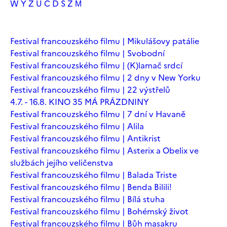
W
Y
Z
Ú
Č
Ď
Š
Ž
М
Festival francouzského filmu | Mikulášovy patálie
Festival francouzského filmu | Svobodní
Festival francouzského filmu | (K)lamač srdcí
Festival francouzského filmu | 2 dny v New Yorku
Festival francouzského filmu | 22 výstřelů
4.7. - 16.8. KINO 35 MÁ PRÁZDNINY
Festival francouzského filmu | 7 dní v Havaně
Festival francouzského filmu | Alila
Festival francouzského filmu | Antikrist
Festival francouzského filmu | Asterix a Obelix ve
službách jejího veličenstva
Festival francouzského filmu | Balada Triste
Festival francouzského filmu | Benda Bilili!
Festival francouzského filmu | Bílá stuha
Festival francouzského filmu | Bohémský život
Festival francouzského filmu | Bůh masakru