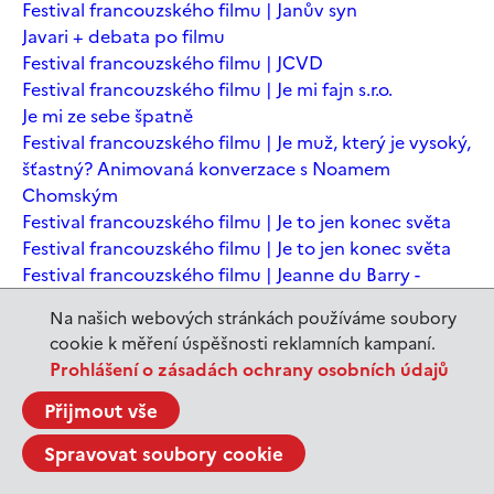
Festival francouzského filmu | Janův syn
Javari + debata po filmu
Festival francouzského filmu | JCVD
Festival francouzského filmu | Je mi fajn s.r.o.
Je mi ze sebe špatně
Festival francouzského filmu | Je muž, který je vysoký,
šťastný? Animovaná konverzace s Noamem
Chomským
Festival francouzského filmu | Je to jen konec světa
Festival francouzského filmu | Je to jen konec světa
Festival francouzského filmu | Jeanne du Barry -
Králova milenka
Na našich webových stránkách používáme soubory
Jeanne du Barry – Králova milenka
cookie k měření úspěšnosti reklamních kampaní.
JEDEN SVĚT | Alláh není povinen
Prohlášení o zásadách ochrany osobních údajů
JEDEN SVĚT | Až mě zabásnou
JEDEN SVĚT | Carmela a ti, co prochází
Přijmout vše
JEDEN SVĚT | Dítě prachu
Spravovat soubory cookie
JEDEN SVĚT | Drobná nehoda
JEDEN SVĚT | Důkazy lásky