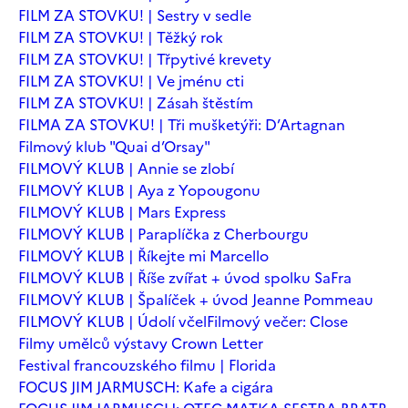
FILM ZA STOVKU! | Sestry v sedle
FILM ZA STOVKU! | Těžký rok
FILM ZA STOVKU! | Třpytivé krevety
FILM ZA STOVKU! | Ve jménu cti
FILM ZA STOVKU! | Zásah štěstím
FILMA ZA STOVKU! | Tři mušketýři: D’Artagnan
Filmový klub "Quai d’Orsay"
FILMOVÝ KLUB | Annie se zlobí
FILMOVÝ KLUB | Aya z Yopougonu
FILMOVÝ KLUB | Mars Express
FILMOVÝ KLUB | Paraplíčka z Cherbourgu
FILMOVÝ KLUB | Říkejte mi Marcello
FILMOVÝ KLUB | Říše zvířat + úvod spolku SaFra
FILMOVÝ KLUB | Špalíček + úvod Jeanne Pommeau
FILMOVÝ KLUB | Údolí včel
Filmový večer: Close
Filmy umělců výstavy Crown Letter
Festival francouzského filmu | Florida
FOCUS JIM JARMUSCH: Kafe a cigára