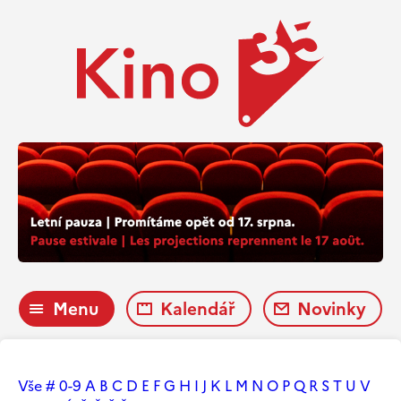
Menu
Kalendář
Novinky
Vše
#
0-9
A
B
C
D
E
F
G
H
I
J
K
L
M
N
O
P
Q
R
S
T
U
V