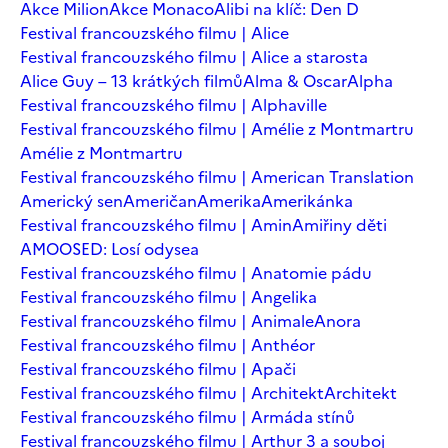
Akce Milion
Akce Monaco
Alibi na klíč: Den D
Festival francouzského filmu | Alice
Festival francouzského filmu | Alice a starosta
Alice Guy – 13 krátkých filmů
Alma & Oscar
Alpha
Festival francouzského filmu | Alphaville
Festival francouzského filmu | Amélie z Montmartru
Amélie z Montmartru
Festival francouzského filmu | American Translation
Americký sen
Američan
Amerika
Amerikánka
Festival francouzského filmu | Amin
Amiřiny děti
AMOOSED: Losí odysea
Festival francouzského filmu | Anatomie pádu
Festival francouzského filmu | Angelika
Festival francouzského filmu | Animale
Anora
Festival francouzského filmu | Anthéor
Festival francouzského filmu | Apači
Festival francouzského filmu | Architekt
Architekt
Festival francouzského filmu | Armáda stínů
Festival francouzského filmu | Arthur 3 a souboj