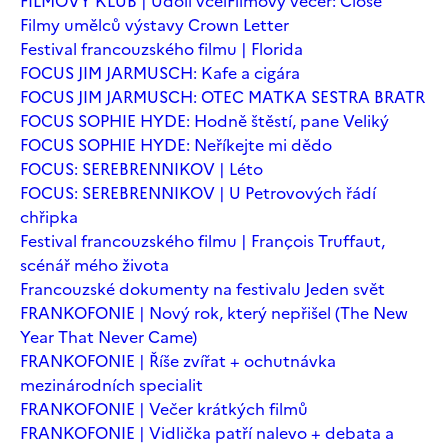
FILMOVÝ KLUB | Údolí včel
Filmový večer: Close
Filmy umělců výstavy Crown Letter
Festival francouzského filmu | Florida
FOCUS JIM JARMUSCH: Kafe a cigára
FOCUS JIM JARMUSCH: OTEC MATKA SESTRA BRATR
FOCUS SOPHIE HYDE: Hodně štěstí, pane Veliký
FOCUS SOPHIE HYDE: Neříkejte mi dědo
FOCUS: SEREBRENNIKOV | Léto
FOCUS: SEREBRENNIKOV | U Petrovových řádí
chřipka
Festival francouzského filmu | François Truffaut,
scénář mého života
Francouzské dokumenty na festivalu Jeden svět
FRANKOFONIE | Nový rok, který nepřišel (The New
Year That Never Came)
FRANKOFONIE | Říše zvířat + ochutnávka
mezinárodních specialit
FRANKOFONIE | Večer krátkých filmů
FRANKOFONIE | Vidlička patří nalevo + debata a