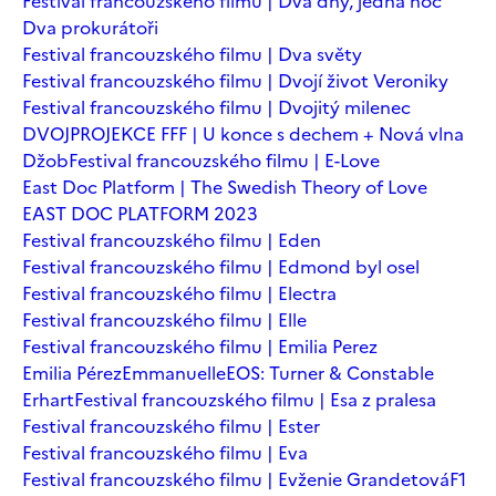
Festival francouzského filmu | Dva dny, jedna noc
Dva prokurátoři
Festival francouzského filmu | Dva světy
Festival francouzského filmu | Dvojí život Veroniky
Festival francouzského filmu | Dvojitý milenec
DVOJPROJEKCE FFF | U konce s dechem + Nová vlna
Džob
Festival francouzského filmu | E-Love
East Doc Platform | The Swedish Theory of Love
EAST DOC PLATFORM 2023
Festival francouzského filmu | Eden
Festival francouzského filmu | Edmond byl osel
Festival francouzského filmu | Electra
Festival francouzského filmu | Elle
Festival francouzského filmu | Emilia Perez
Emilia Pérez
Emmanuelle
EOS: Turner & Constable
Erhart
Festival francouzského filmu | Esa z pralesa
Festival francouzského filmu | Ester
Festival francouzského filmu | Eva
Festival francouzského filmu | Evženie Grandetová
F1