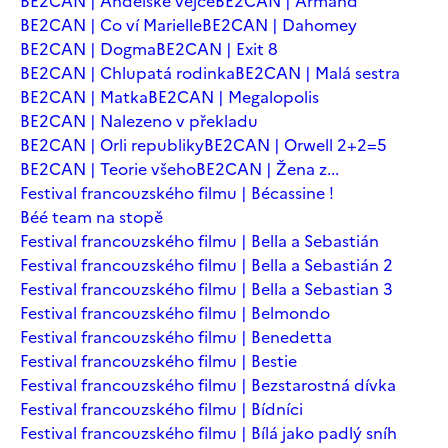
BE2CAN | Andělské vejce
BE2CAN | Armand
BE2CAN | Co ví Marielle
BE2CAN | Dahomey
BE2CAN | Dogma
BE2CAN | Exit 8
BE2CAN | Chlupatá rodinka
BE2CAN | Malá sestra
BE2CAN | Matka
BE2CAN | Megalopolis
BE2CAN | Nalezeno v překladu
BE2CAN | Orli republiky
BE2CAN | Orwell 2+2=5
BE2CAN | Teorie všeho
BE2CAN | Žena z...
Festival francouzského filmu | Bécassine !
Béé team na stopě
Festival francouzského filmu | Bella a Sebastián
Festival francouzského filmu | Bella a Sebastián 2
Festival francouzského filmu | Bella a Sebastian 3
Festival francouzského filmu | Belmondo
Festival francouzského filmu | Benedetta
Festival francouzského filmu | Bestie
Festival francouzského filmu | Bezstarostná dívka
Festival francouzského filmu | Bídníci
Festival francouzského filmu | Bílá jako padlý sníh