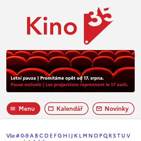
Menu
Kalendář
Novinky
Vše
#
0-9
A
B
C
D
E
F
G
H
I
J
K
L
M
N
O
P
Q
R
S
T
U
V