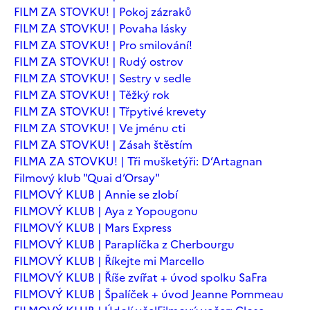
FILM ZA STOVKU! | Pokoj zázraků
FILM ZA STOVKU! | Povaha lásky
FILM ZA STOVKU! | Pro smilování!
FILM ZA STOVKU! | Rudý ostrov
FILM ZA STOVKU! | Sestry v sedle
FILM ZA STOVKU! | Těžký rok
FILM ZA STOVKU! | Třpytivé krevety
FILM ZA STOVKU! | Ve jménu cti
FILM ZA STOVKU! | Zásah štěstím
FILMA ZA STOVKU! | Tři mušketýři: D’Artagnan
Filmový klub "Quai d’Orsay"
FILMOVÝ KLUB | Annie se zlobí
FILMOVÝ KLUB | Aya z Yopougonu
FILMOVÝ KLUB | Mars Express
FILMOVÝ KLUB | Paraplíčka z Cherbourgu
FILMOVÝ KLUB | Říkejte mi Marcello
FILMOVÝ KLUB | Říše zvířat + úvod spolku SaFra
FILMOVÝ KLUB | Špalíček + úvod Jeanne Pommeau