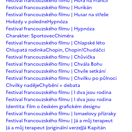
Festival francouzského filmu | Hurá na Francii
Festival francouzského filmu | Hurikán
Festival francouzského filmu | Husar na střeše
Hvězdy v poledne
Hypnóza
Festival francouzského filmu | Hypnóza
Charakter: Sportovec
Chiméra
Festival francouzského filmu | Chlapské léto
Chlupatá rodinka
Chopin, Chopin!
Chudáčci
Festival francouzského filmu | Chůvička
Festival francouzského filmu | Chvála Bohu
Festival francouzského filmu | Chvíle setkání
Festival francouzského filmu | Chvilku po půlnoci
Chvilky naděje
Chybění + debata
Festival francouzského filmu | I dva jsou rodina
Festival francouzského filmu | I dva jsou rodina
Identita: Film o českém grafickém designu
Festival francouzského filmu | Ismaelovy přízraky
Festival francouzského filmu | Já a můj terapeut
Já a můj terapeut (originální verze)
Já Kapitán