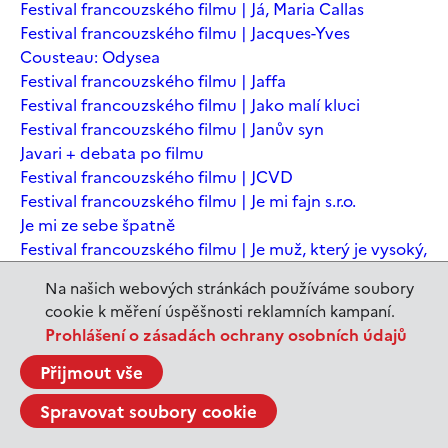
Festival francouzského filmu | Já, Maria Callas
Festival francouzského filmu | Jacques-Yves
Cousteau: Odysea
Festival francouzského filmu | Jaffa
Festival francouzského filmu | Jako malí kluci
Festival francouzského filmu | Janův syn
Javari + debata po filmu
Festival francouzského filmu | JCVD
Festival francouzského filmu | Je mi fajn s.r.o.
Je mi ze sebe špatně
Festival francouzského filmu | Je muž, který je vysoký,
šťastný? Animovaná konverzace s Noamem
Na našich webových stránkách používáme soubory
Chomským
cookie k měření úspěšnosti reklamních kampaní.
Festival francouzského filmu | Je to jen konec světa
Prohlášení o zásadách ochrany osobních údajů
Festival francouzského filmu | Je to jen konec světa
Festival francouzského filmu | Jeanne du Barry -
Přijmout vše
Králova milenka
Spravovat soubory cookie
Jeanne du Barry – Králova milenka
JEDEN SVĚT | Alláh není povinen