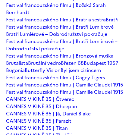
Festival francouzského filmu | Božská Sarah
Bernhardt
Festival francouzského filmu | Bratr a sestra
Bratři
Festival francouzského filmu | Bratři Lumièrové
Bratři Lumièrové – Dobrodružství pokračuje
Festival francouzského filmu | Bratři Lumièrové –
Dobrodružství pokračuje
Festival francouzského filmu | Bronzová muška
Brutalista
Brutální vedro
Březen 68
Budapest 1957
Bugonia
Butterfly Vision
Byl jsem cizincem
Festival francouzského filmu | Cagey Tigers
Festival francouzského filmu | Camille Claudel 1915
Festival francouzského filmu | Camille Claudel 1915
CANNES V KINĚ 35 | Čtverec
CANNES V KINĚ 35 | Dheepan
CANNES V KINĚ 35 | Já, Daniel Blake
CANNES V KINĚ 35 | Parazit
CANNES V KINĚ 35 | Titan