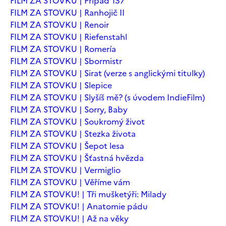
FILM ZA STOVKU | Případ 137
FILM ZA STOVKU | Ranhojič II
FILM ZA STOVKU | Renoir
FILM ZA STOVKU | Riefenstahl
FILM ZA STOVKU | Romería
FILM ZA STOVKU | Sbormistr
FILM ZA STOVKU | Sirat (verze s anglickými titulky)
FILM ZA STOVKU | Slepice
FILM ZA STOVKU | Slyšíš mě? (s úvodem IndieFilm)
FILM ZA STOVKU | Sorry, Baby
FILM ZA STOVKU | Soukromý život
FILM ZA STOVKU | Stezka života
FILM ZA STOVKU | Šepot lesa
FILM ZA STOVKU | Šťastná hvězda
FILM ZA STOVKU | Vermiglio
FILM ZA STOVKU | Věříme vám
FILM ZA STOVKU! | Tři mušketýři: Milady
FILM ZA STOVKU! | Anatomie pádu
FILM ZA STOVKU! | Až na věky