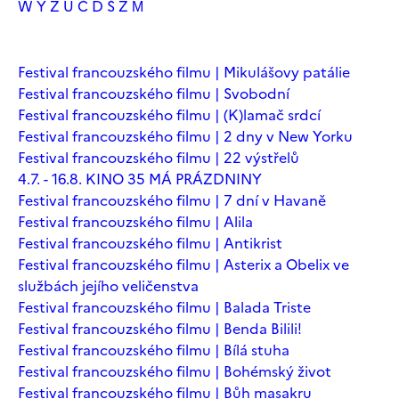
W
Y
Z
Ú
Č
Ď
Š
Ž
М
Festival francouzského filmu | Mikulášovy patálie
Festival francouzského filmu | Svobodní
Festival francouzského filmu | (K)lamač srdcí
Festival francouzského filmu | 2 dny v New Yorku
Festival francouzského filmu | 22 výstřelů
4.7. - 16.8. KINO 35 MÁ PRÁZDNINY
Festival francouzského filmu | 7 dní v Havaně
Festival francouzského filmu | Alila
Festival francouzského filmu | Antikrist
Festival francouzského filmu | Asterix a Obelix ve
službách jejího veličenstva
Festival francouzského filmu | Balada Triste
Festival francouzského filmu | Benda Bilili!
Festival francouzského filmu | Bílá stuha
Festival francouzského filmu | Bohémský život
Festival francouzského filmu | Bůh masakru