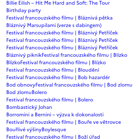
Billie Eilish – Hit Me Hard and Soft: The Tour
Birthday party
Festival francouzského filmu | Bláznivá pětka
Bláznivý Marsupilami (verze s dabingem)
Festival francouzského filmu | Bláznivý Petříček
Festival francouzského filmu | Bláznivý Petříček
Festival francouzského filmu | Bláznivý Petříček
Bláznivý piknik
Festival francouzského filmu | Blízko
Blízko
Festival francouzského filmu | Blízko
Festival francouzského filmu | Bloudění
Festival francouzského filmu | Bob hazardér
Bod obnovy
Festival francouzského filmu | Bod zlomu
Bod zlomu
Bolero
Festival francouzského filmu | Bolero
Bombastický Johan
Borromini a Bernini – výzva k dokonalosti
Festival francouzského filmu | Bouře ve větrovce
Bouřlivé výšiny
Boylesque
Festival francouzského filmu | Boží úřad