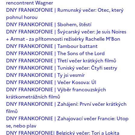
rencontrent Wagner
DNY FRANKOFONIE | Rumunský večer: Otec, který
pohnul horou
DNY FRANKOFONIE | Sbohem, štěstí
DNY FRANKOFONIE | Švýcarský večer: Je suis Noires
+ Armat - za přítomnosti režisérky Rachelle M’Bon
DNY FRANKOFONIE | Tambour battant
DNY FRANKOFONIE | The Sons of the Lord
DNY FRANKOFONIE | Třetí večer krátkých filmů
DNY FRANKOFONIE | Tuniský večer: Čtyři sestry
DNY FRANKOFONIE | Ty jsi vesmír
DNY FRANKOFONIE | Večer Kosova: Úl
DNY FRANKOFONIE | Výběr francouzských
krátkometrážních filmů
DNY FRANKOFONIE | Zahájení: První večer krátkých
filmů
DNY FRANKOFONIE | Zahajovací večer Francie: Utop
se, nebo plav
DNY FRANKOFONIE| Belgický večer: Tori a Lokita