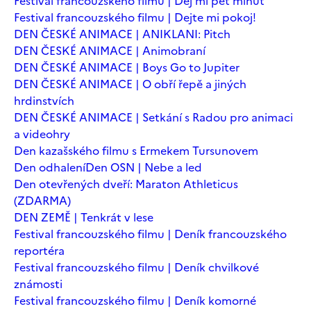
Festival francouzského filmu | Dej mi pět minut
Festival francouzského filmu | Dejte mi pokoj!
DEN ČESKÉ ANIMACE | ANIKLANI: Pitch
DEN ČESKÉ ANIMACE | Animobraní
DEN ČESKÉ ANIMACE | Boys Go to Jupiter
DEN ČESKÉ ANIMACE | O obří řepě a jiných
hrdinstvích
DEN ČESKÉ ANIMACE | Setkání s Radou pro animaci
a videohry
Den kazašského filmu s Ermekem Tursunovem
Den odhalení
Den OSN | Nebe a led
Den otevřených dveří: Maraton Athleticus
(ZDARMA)
DEN ZEMĚ | Tenkrát v lese
Festival francouzského filmu | Deník francouzského
reportéra
Festival francouzského filmu | Deník chvilkové
známosti
Festival francouzského filmu | Deník komorné