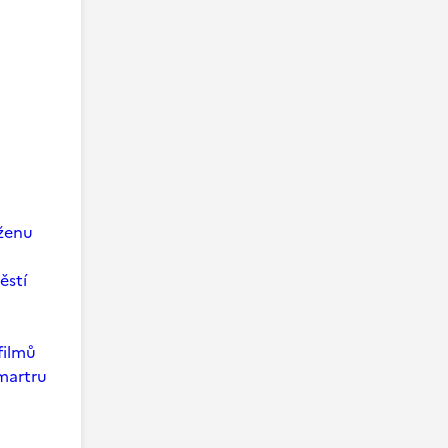
 ženu
ěstí
filmů
martru