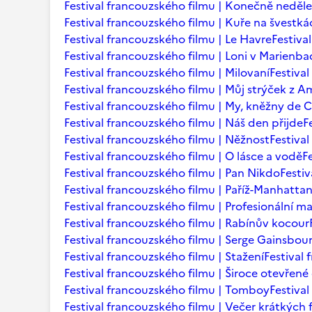
Festival francouzského filmu | Konečně neděle
Festival francouzského filmu | Kuře na švestká
Festival francouzského filmu | Le Havre
Festiva
Festival francouzského filmu | Loni v Marienb
Festival francouzského filmu | Milovaní
Festiva
Festival francouzského filmu | Můj strýček z A
Festival francouzského filmu | My, kněžny de C
Festival francouzského filmu | Náš den přijde
F
Festival francouzského filmu | Něžnost
Festival
Festival francouzského filmu | O lásce a vodě
F
Festival francouzského filmu | Pan Nikdo
Festi
Festival francouzského filmu | Paříž-Manhatta
Festival francouzského filmu | Profesionální m
Festival francouzského filmu | Rabínův kocour
Festival francouzského filmu | Serge Gainsbourg
Festival francouzského filmu | Stažení
Festival
Festival francouzského filmu | Široce otevřené 
Festival francouzského filmu | Tomboy
Festiva
Festival francouzského filmu | Večer krátkých 