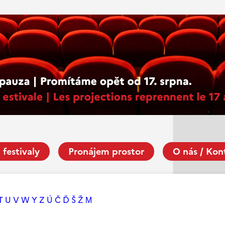
 festivaly
Pronájem prostor
O nás / Kon
T
U
V
W
Y
Z
Ú
Č
Ď
Š
Ž
М