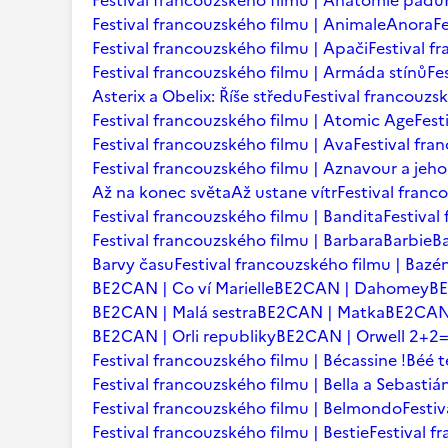
Festival francouzského filmu | Anatomie pádu
Festival francouzského filmu | Animale
Anora
F
Festival francouzského filmu | Apači
Festival f
Festival francouzského filmu | Armáda stínů
Fe
Asterix a Obelix: Říše středu
Festival francouzsk
Festival francouzského filmu | Atomic Age
Fest
Festival francouzského filmu | Ava
Festival fra
Festival francouzského filmu | Aznavour a jeho
Až na konec světa
Až ustane vítr
Festival franc
Festival francouzského filmu | Bandita
Festival
Festival francouzského filmu | Barbara
Barbie
B
Barvy času
Festival francouzského filmu | Bazé
BE2CAN | Co ví Marielle
BE2CAN | Dahomey
B
BE2CAN | Malá sestra
BE2CAN | Matka
BE2CAN 
BE2CAN | Orli republiky
BE2CAN | Orwell 2+2
Festival francouzského filmu | Bécassine !
Béé 
Festival francouzského filmu | Bella a Sebastiá
Festival francouzského filmu | Belmondo
Festi
Festival francouzského filmu | Bestie
Festival f