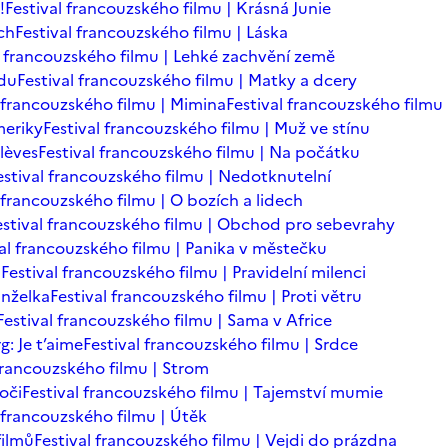
!
Festival francouzského filmu | Krásná Junie
ch
Festival francouzského filmu | Láska
l francouzského filmu | Lehké zachvění země
adu
Festival francouzského filmu | Matky a dcery
l francouzského filmu | Mimina
Festival francouzského filmu 
meriky
Festival francouzského filmu | Muž ve stínu
lèves
Festival francouzského filmu | Na počátku
estival francouzského filmu | Nedotknutelní
 francouzského filmu | O bozích a lidech
estival francouzského filmu | Obchod pro sebevrahy
val francouzského filmu | Panika v městečku
n
Festival francouzského filmu | Pravidelní milenci
anželka
Festival francouzského filmu | Proti větru
Festival francouzského filmu | Sama v Africe
: Je t’aime
Festival francouzského filmu | Srdce
 francouzského filmu | Strom
oči
Festival francouzského filmu | Tajemství mumie
l francouzského filmu | Útěk
filmů
Festival francouzského filmu | Vejdi do prázdna