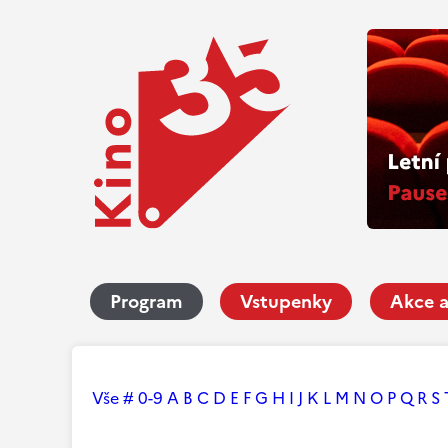
Program
Vstupenky
Akce a
Vše
#
0-9
A
B
C
D
E
F
G
H
I
J
K
L
M
N
O
P
Q
R
S