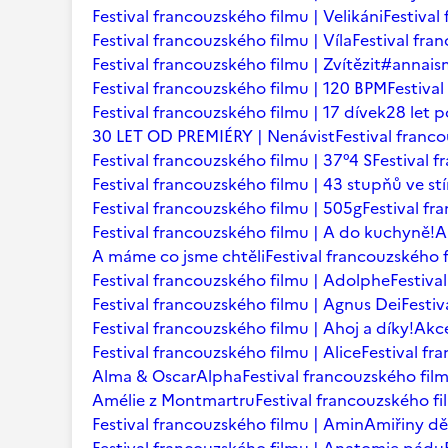
Festival francouzského filmu | Velikáni
Festival
Festival francouzského filmu | Víla
Festival fr
Festival francouzského filmu | Zvítězit
#annaism
Festival francouzského filmu | 120 BPM
Festiva
Festival francouzského filmu | 17 dívek
28 let p
30 LET OD PREMIÉRY | Nenávist
Festival franc
Festival francouzského filmu | 37°4 S
Festival 
Festival francouzského filmu | 43 stupňů ve st
Festival francouzského filmu | 505g
Festival fr
Festival francouzského filmu | A do kuchyně!
A
A máme co jsme chtěli
Festival francouzského f
Festival francouzského filmu | Adolphe
Festiva
Festival francouzského filmu | Agnus Dei
Festi
Festival francouzského filmu | Ahoj a díky!
Akce
Festival francouzského filmu | Alice
Festival fr
Alma & Oscar
Alpha
Festival francouzského film
Amélie z Montmartru
Festival francouzského f
Festival francouzského filmu | Amin
Amiřiny dě