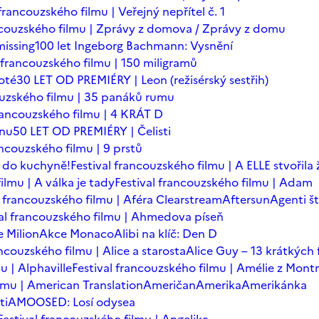
 francouzského filmu | Veřejný nepřítel č. 1
ancouzského filmu | Zprávy z domova / Zprávy z domu
issing
100 let Ingeborg Bachmann: Vysnění
l francouzského filmu | 150 miligramů
oté
30 LET OD PREMIÉRY | Leon (režisérský sestřih)
ouzského filmu | 35 panáků rumu
francouzského filmu | 4 KRÁT D
ínu
50 LET OD PREMIÉRY | Čelisti
ancouzského filmu | 9 prstů
 do kuchyně!
Festival francouzského filmu | A ELLE stvořila
ilmu | A válka je tady
Festival francouzského filmu | Adam
l francouzského filmu | Aféra Clearstream
Aftersun
Agenti št
val francouzského filmu | Ahmedova píseň
 Milion
Akce Monaco
Alibi na klíč: Den D
ancouzského filmu | Alice a starosta
Alice Guy – 13 krátkých 
u | Alphaville
Festival francouzského filmu | Amélie z Mont
ilmu | American Translation
Američan
Amerika
Amerikánka
ti
AMOOSED: Losí odysea