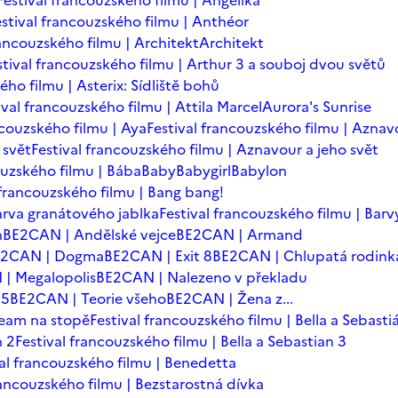
Festival francouzského filmu | Angelika
estival francouzského filmu | Anthéor
rancouzského filmu | Architekt
Architekt
stival francouzského filmu | Arthur 3 a souboj dvou světů
ého filmu | Asterix: Sídliště bohů
ival francouzského filmu | Attila Marcel
Aurora's Sunrise
ncouzského filmu | Aya
Festival francouzského filmu | Aznav
 svět
Festival francouzského filmu | Aznavour a jeho svět
ouzského filmu | Bába
Baby
Babygirl
Babylon
 francouzského filmu | Bang bang!
arva granátového jablka
Festival francouzského filmu | Barv
n
BE2CAN | Andělské vejce
BE2CAN | Armand
E2CAN | Dogma
BE2CAN | Exit 8
BE2CAN | Chlupatá rodink
| Megalopolis
BE2CAN | Nalezeno v překladu
=5
BE2CAN | Teorie všeho
BE2CAN | Žena z...
team na stopě
Festival francouzského filmu | Bella a Sebasti
n 2
Festival francouzského filmu | Bella a Sebastian 3
val francouzského filmu | Benedetta
rancouzského filmu | Bezstarostná dívka