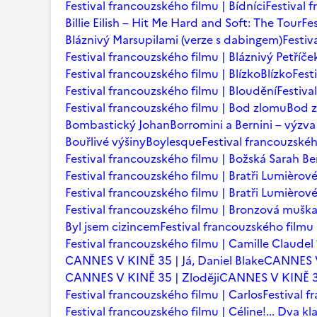
Festival francouzského filmu | Bídníci
Festival 
Billie Eilish – Hit Me Hard and Soft: The Tour
Fe
Bláznivý Marsupilami (verze s dabingem)
Festiv
Festival francouzského filmu | Bláznivý Petříče
Festival francouzského filmu | Blízko
Blízko
Fest
Festival francouzského filmu | Bloudění
Festiva
Festival francouzského filmu | Bod zlomu
Bod 
Bombastický Johan
Borromini a Bernini – výzva
Bouřlivé výšiny
Boylesque
Festival francouzskéh
Festival francouzského filmu | Božská Sarah B
Festival francouzského filmu | Bratři Lumièrov
Festival francouzského filmu | Bratři Lumièro
Festival francouzského filmu | Bronzová mušk
Byl jsem cizincem
Festival francouzského filmu 
Festival francouzského filmu | Camille Claudel
CANNES V KINĚ 35 | Já, Daniel Blake
CANNES V
CANNES V KINĚ 35 | Zloději
CANNES V KINĚ 35
Festival francouzského filmu | Carlos
Festival f
Festival francouzského filmu | Céline!... Dva kl