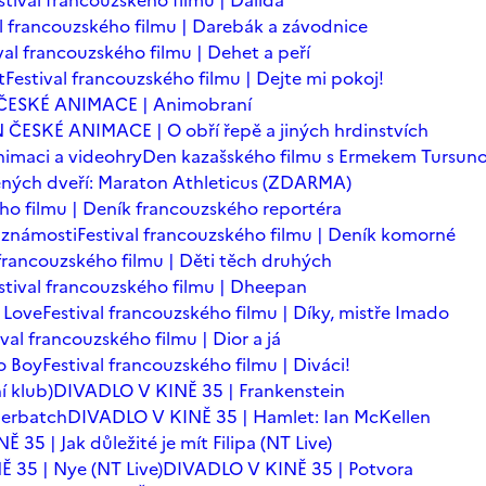
stival francouzského filmu | Dalida
al francouzského filmu | Darebák a závodnice
val francouzského filmu | Dehet a peří
t
Festival francouzského filmu | Dejte mi pokoj!
ČESKÉ ANIMACE | Animobraní
 ČESKÉ ANIMACE | O obří řepě a jiných hrdinstvích
imaci a videohry
Den kazašského filmu s Ermekem Tursu
ných dveří: Maraton Athleticus (ZDARMA)
ého filmu | Deník francouzského reportéra
é známosti
Festival francouzského filmu | Deník komorné
 francouzského filmu | Děti těch druhých
stival francouzského filmu | Dheepan
 Love
Festival francouzského filmu | Díky, mistře Imado
ival francouzského filmu | Dior a já
o Boy
Festival francouzského filmu | Diváci!
í klub)
DIVADLO V KINĚ 35 | Frankenstein
berbatch
DIVADLO V KINĚ 35 | Hamlet: Ian McKellen
35 | Jak důležité je mít Filipa (NT Live)
 35 | Nye (NT Live)
DIVADLO V KINĚ 35 | Potvora