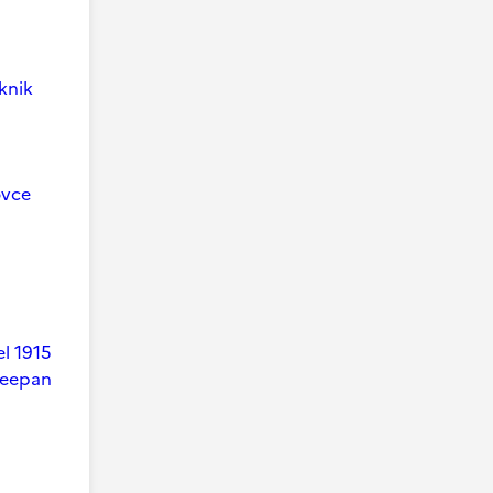
knik
ovce
el 1915
heepan