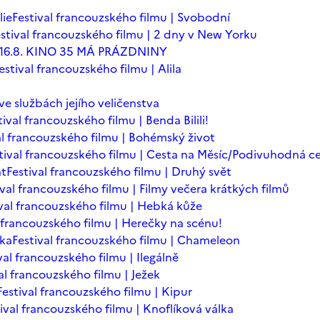
lie
Festival francouzského filmu | Svobodní
stival francouzského filmu | 2 dny v New Yorku
 - 16.8. KINO 35 MÁ PRÁZDNINY
estival francouzského filmu | Alila
 ve službách jejího veličenstva
tival francouzského filmu | Benda Bilili!
al francouzského filmu | Bohémský život
tival francouzského filmu | Cesta na Měsíc/Podivuhodná c
nt
Festival francouzského filmu | Druhý svět
ival francouzského filmu | Filmy večera krátkých filmů
ival francouzského filmu | Hebká kůže
l francouzského filmu | Herečky na scénu!
ska
Festival francouzského filmu | Chameleon
val francouzského filmu | Ilegálně
al francouzského filmu | Ježek
Festival francouzského filmu | Kipur
ival francouzského filmu | Knoflíková válka