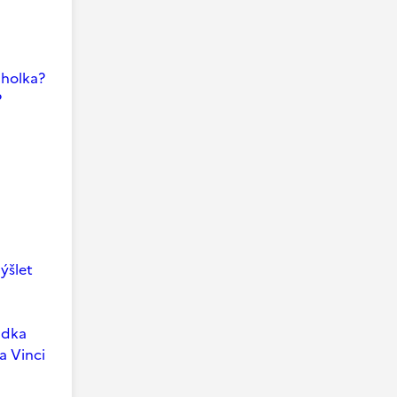
i holka?
?
ýšlet
ádka
a Vinci