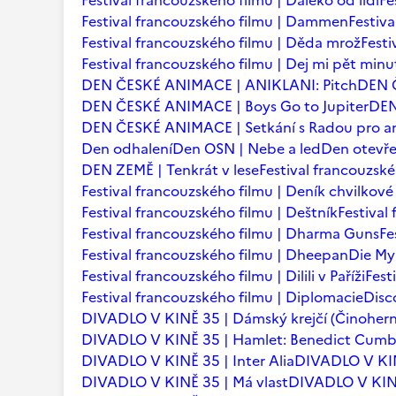
Festival francouzského filmu | Daleko od lidí
Fe
Festival francouzského filmu | Dammen
Festiv
Festival francouzského filmu | Děda mrož
Festi
Festival francouzského filmu | Dej mi pět minu
DEN ČESKÉ ANIMACE | ANIKLANI: Pitch
DEN 
DEN ČESKÉ ANIMACE | Boys Go to Jupiter
DEN
DEN ČESKÉ ANIMACE | Setkání s Radou pro an
Den odhalení
Den OSN | Nebe a led
Den otevře
DEN ZEMĚ | Tenkrát v lese
Festival francouzsk
Festival francouzského filmu | Deník chvilkov
Festival francouzského filmu | Deštník
Festival
Festival francouzského filmu | Dharma Guns
Fe
Festival francouzského filmu | Dheepan
Die My
Festival francouzského filmu | Dilili v Paříži
Fest
Festival francouzského filmu | Diplomacie
Disc
DIVADLO V KINĚ 35 | Dámský krejčí (Činohern
DIVADLO V KINĚ 35 | Hamlet: Benedict Cum
DIVADLO V KINĚ 35 | Inter Alia
DIVADLO V KINĚ 
DIVADLO V KINĚ 35 | Má vlast
DIVADLO V KINĚ