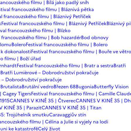
francouzského filmu | Bílá jako padlý sníh
stival francouzského filmu | Bláznivá pětka
al francouzského filmu | Bláznivý Petříček
k
Festival francouzského filmu | Bláznivý Petříček
Bláznivý pi
ival francouzského filmu | Blízko
l francouzského filmu | Bob hazardér
Bod obnovy
zlomu
Bolero
Festival francouzského filmu | Bolero
 k dokonalosti
Festival francouzského filmu | Bouře ve větr
o filmu | Boží úřad
ernhardt
Festival francouzského filmu | Bratr a sestra
Bratři
é
Bratři Lumièrové – Dobrodružství pokračuje
vé – Dobrodružství pokračuje
a
Brutalista
Brutální vedro
Březen 68
Bugonia
Butterfly Vision
| Cagey Tigers
Festival francouzského filmu | Camille Claud
 1915
CANNES V KINĚ 35 | Čtverec
CANNES V KINĚ 35 | D
 KINĚ 35 | Parazit
CANNES V KINĚ 35 | Titan
: Trojúhelník smutku
Caravaggiův stín
rancouzského filmu | Célina a Julie si vyjely na lodi
auni ke katastrofě
Celý život