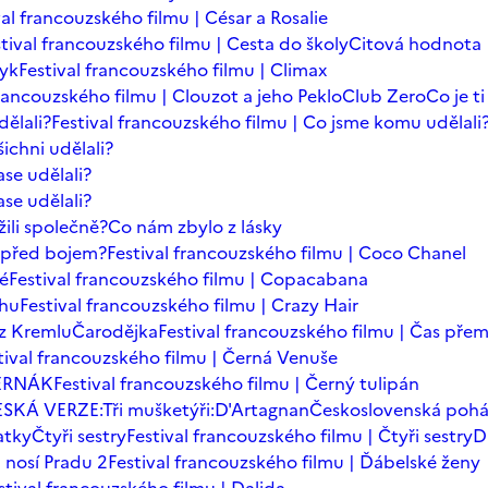
val francouzského filmu | César a Rosalie
tival francouzského filmu | Cesta do školy
Citová hodnota
zyk
Festival francouzského filmu | Climax
francouzského filmu | Clouzot a jeho Peklo
Club Zero
Co je t
dělali?
Festival francouzského filmu | Co jsme komu udělali
ichni udělali?
se udělali?
se udělali?
ili společně?
Co nám zbylo z lásky
t před bojem?
Festival francouzského filmu | Coco Chanel
dé
Festival francouzského filmu | Copacabana
chu
Festival francouzského filmu | Crazy Hair
z Kremlu
Čarodějka
Festival francouzského filmu | Čas přem
tival francouzského filmu | Černá Venuše
ERNÁK
Festival francouzského filmu | Černý tulipán
SKÁ VERZE:Tři mušketýři:D'Artagnan
Československá poh
atky
Čtyři sestry
Festival francouzského filmu | Čtyři sestry
D
 nosí Pradu 2
Festival francouzského filmu | Ďábelské ženy