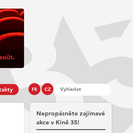
takty
FR
CZ
Nepropásněte zajímavé
akce v Kině 35!