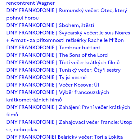
rencontrent Wagner
DNY FRANKOFONIE | Rumunský večer: Otec, který
pohnul horou
DNY FRANKOFONIE | Sbohem, štěstí
DNY FRANKOFONIE | Švýcarský večer: Je suis Noires
+ Armat - za přítomnosti režisérky Rachelle M’Bon
DNY FRANKOFONIE | Tambour battant
DNY FRANKOFONIE | The Sons of the Lord
DNY FRANKOFONIE | Třetí večer krátkých filmů
DNY FRANKOFONIE | Tuniský večer: Čtyři sestry
DNY FRANKOFONIE | Ty jsi vesmír
DNY FRANKOFONIE | Večer Kosova: Úl
DNY FRANKOFONIE | Výběr francouzských
krátkometrážních filmů
DNY FRANKOFONIE | Zahájení: První večer krátkých
filmů
DNY FRANKOFONIE | Zahajovací večer Francie: Utop
se, nebo plav
DNY FRANKOFONIE| Belgický večer: Tori a Lokita