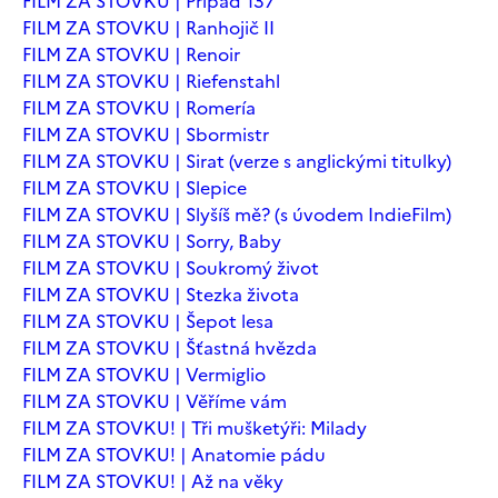
FILM ZA STOVKU | Případ 137
FILM ZA STOVKU | Ranhojič II
FILM ZA STOVKU | Renoir
FILM ZA STOVKU | Riefenstahl
FILM ZA STOVKU | Romería
FILM ZA STOVKU | Sbormistr
FILM ZA STOVKU | Sirat (verze s anglickými titulky)
FILM ZA STOVKU | Slepice
FILM ZA STOVKU | Slyšíš mě? (s úvodem IndieFilm)
FILM ZA STOVKU | Sorry, Baby
FILM ZA STOVKU | Soukromý život
FILM ZA STOVKU | Stezka života
FILM ZA STOVKU | Šepot lesa
FILM ZA STOVKU | Šťastná hvězda
FILM ZA STOVKU | Vermiglio
FILM ZA STOVKU | Věříme vám
FILM ZA STOVKU! | Tři mušketýři: Milady
FILM ZA STOVKU! | Anatomie pádu
FILM ZA STOVKU! | Až na věky