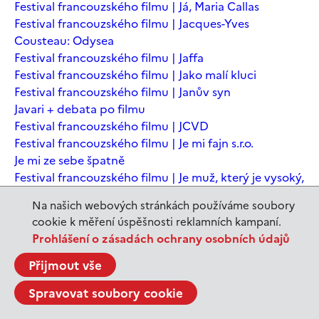
Festival francouzského filmu | Já, Maria Callas
Festival francouzského filmu | Jacques-Yves
Cousteau: Odysea
Festival francouzského filmu | Jaffa
Festival francouzského filmu | Jako malí kluci
Festival francouzského filmu | Janův syn
Javari + debata po filmu
Festival francouzského filmu | JCVD
Festival francouzského filmu | Je mi fajn s.r.o.
Je mi ze sebe špatně
Festival francouzského filmu | Je muž, který je vysoký,
šťastný? Animovaná konverzace s Noamem
Na našich webových stránkách používáme soubory
Chomským
cookie k měření úspěšnosti reklamních kampaní.
Festival francouzského filmu | Je to jen konec světa
Prohlášení o zásadách ochrany osobních údajů
Festival francouzského filmu | Je to jen konec světa
Festival francouzského filmu | Jeanne du Barry -
Přijmout vše
Králova milenka
Spravovat soubory cookie
Jeanne du Barry – Králova milenka
JEDEN SVĚT | Alláh není povinen