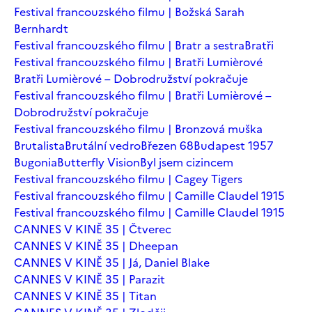
Festival francouzského filmu | Božská Sarah
Bernhardt
Festival francouzského filmu | Bratr a sestra
Bratři
Festival francouzského filmu | Bratři Lumièrové
Bratři Lumièrové – Dobrodružství pokračuje
Festival francouzského filmu | Bratři Lumièrové –
Dobrodružství pokračuje
Festival francouzského filmu | Bronzová muška
Brutalista
Brutální vedro
Březen 68
Budapest 1957
Bugonia
Butterfly Vision
Byl jsem cizincem
Festival francouzského filmu | Cagey Tigers
Festival francouzského filmu | Camille Claudel 1915
Festival francouzského filmu | Camille Claudel 1915
CANNES V KINĚ 35 | Čtverec
CANNES V KINĚ 35 | Dheepan
CANNES V KINĚ 35 | Já, Daniel Blake
CANNES V KINĚ 35 | Parazit
CANNES V KINĚ 35 | Titan