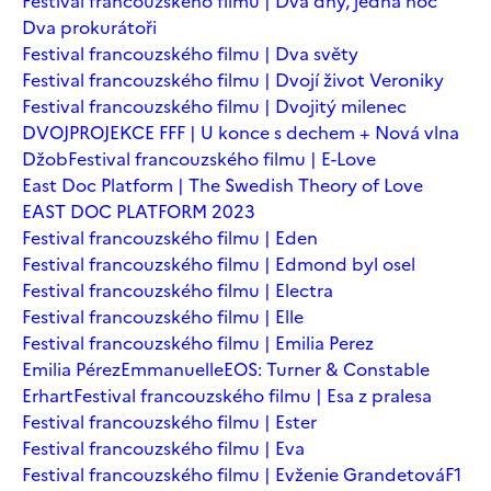
Festival francouzského filmu | Dva dny, jedna noc
Dva prokurátoři
Festival francouzského filmu | Dva světy
Festival francouzského filmu | Dvojí život Veroniky
Festival francouzského filmu | Dvojitý milenec
DVOJPROJEKCE FFF | U konce s dechem + Nová vlna
Džob
Festival francouzského filmu | E-Love
East Doc Platform | The Swedish Theory of Love
EAST DOC PLATFORM 2023
Festival francouzského filmu | Eden
Festival francouzského filmu | Edmond byl osel
Festival francouzského filmu | Electra
Festival francouzského filmu | Elle
Festival francouzského filmu | Emilia Perez
Emilia Pérez
Emmanuelle
EOS: Turner & Constable
Erhart
Festival francouzského filmu | Esa z pralesa
Festival francouzského filmu | Ester
Festival francouzského filmu | Eva
Festival francouzského filmu | Evženie Grandetová
F1