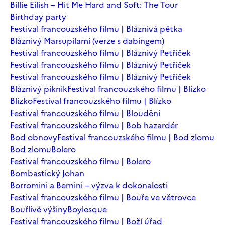
Billie Eilish – Hit Me Hard and Soft: The Tour
Birthday party
Festival francouzského filmu | Bláznivá pětka
Bláznivý Marsupilami (verze s dabingem)
Festival francouzského filmu | Bláznivý Petříček
Festival francouzského filmu | Bláznivý Petříček
Festival francouzského filmu | Bláznivý Petříček
Bláznivý piknik
Festival francouzského filmu | Blízko
Blízko
Festival francouzského filmu | Blízko
Festival francouzského filmu | Bloudění
Festival francouzského filmu | Bob hazardér
Bod obnovy
Festival francouzského filmu | Bod zlomu
Bod zlomu
Bolero
Festival francouzského filmu | Bolero
Bombastický Johan
Borromini a Bernini – výzva k dokonalosti
Festival francouzského filmu | Bouře ve větrovce
Bouřlivé výšiny
Boylesque
Festival francouzského filmu | Boží úřad