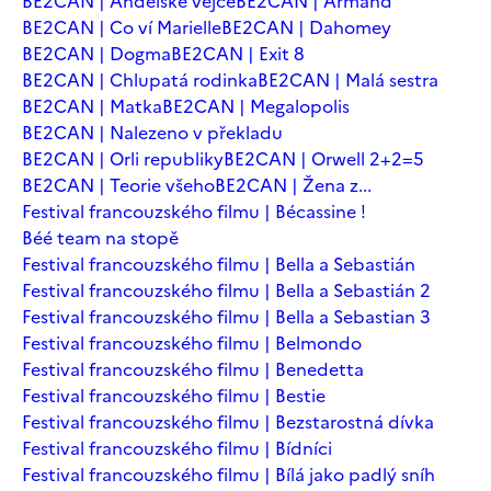
BE2CAN | Andělské vejce
BE2CAN | Armand
BE2CAN | Co ví Marielle
BE2CAN | Dahomey
BE2CAN | Dogma
BE2CAN | Exit 8
BE2CAN | Chlupatá rodinka
BE2CAN | Malá sestra
BE2CAN | Matka
BE2CAN | Megalopolis
BE2CAN | Nalezeno v překladu
BE2CAN | Orli republiky
BE2CAN | Orwell 2+2=5
BE2CAN | Teorie všeho
BE2CAN | Žena z...
Festival francouzského filmu | Bécassine !
Béé team na stopě
Festival francouzského filmu | Bella a Sebastián
Festival francouzského filmu | Bella a Sebastián 2
Festival francouzského filmu | Bella a Sebastian 3
Festival francouzského filmu | Belmondo
Festival francouzského filmu | Benedetta
Festival francouzského filmu | Bestie
Festival francouzského filmu | Bezstarostná dívka
Festival francouzského filmu | Bídníci
Festival francouzského filmu | Bílá jako padlý sníh