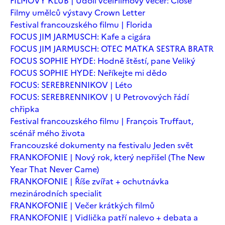
FILMOVÝ KLUB | Údolí včel
Filmový večer: Close
Filmy umělců výstavy Crown Letter
Festival francouzského filmu | Florida
FOCUS JIM JARMUSCH: Kafe a cigára
FOCUS JIM JARMUSCH: OTEC MATKA SESTRA BRATR
FOCUS SOPHIE HYDE: Hodně štěstí, pane Veliký
FOCUS SOPHIE HYDE: Neříkejte mi dědo
FOCUS: SEREBRENNIKOV | Léto
FOCUS: SEREBRENNIKOV | U Petrovových řádí
chřipka
Festival francouzského filmu | François Truffaut,
scénář mého života
Francouzské dokumenty na festivalu Jeden svět
FRANKOFONIE | Nový rok, který nepřišel (The New
Year That Never Came)
FRANKOFONIE | Říše zvířat + ochutnávka
mezinárodních specialit
FRANKOFONIE | Večer krátkých filmů
FRANKOFONIE | Vidlička patří nalevo + debata a