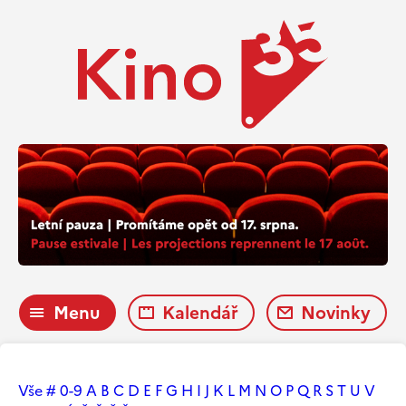
Menu
Kalendář
Novinky
Vše
#
0-9
A
B
C
D
E
F
G
H
I
J
K
L
M
N
O
P
Q
R
S
T
U
V