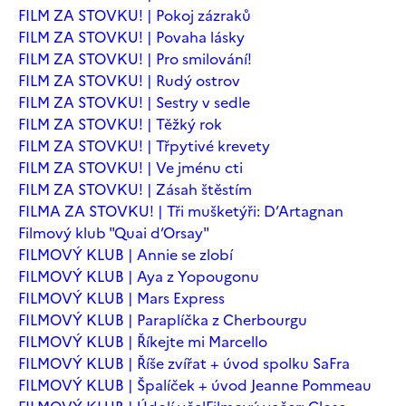
FILM ZA STOVKU! | Pokoj zázraků
FILM ZA STOVKU! | Povaha lásky
FILM ZA STOVKU! | Pro smilování!
FILM ZA STOVKU! | Rudý ostrov
FILM ZA STOVKU! | Sestry v sedle
FILM ZA STOVKU! | Těžký rok
FILM ZA STOVKU! | Třpytivé krevety
FILM ZA STOVKU! | Ve jménu cti
FILM ZA STOVKU! | Zásah štěstím
FILMA ZA STOVKU! | Tři mušketýři: D’Artagnan
Filmový klub "Quai d’Orsay"
FILMOVÝ KLUB | Annie se zlobí
FILMOVÝ KLUB | Aya z Yopougonu
FILMOVÝ KLUB | Mars Express
FILMOVÝ KLUB | Paraplíčka z Cherbourgu
FILMOVÝ KLUB | Říkejte mi Marcello
FILMOVÝ KLUB | Říše zvířat + úvod spolku SaFra
FILMOVÝ KLUB | Špalíček + úvod Jeanne Pommeau