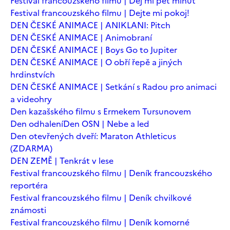
Festival francouzského filmu | Dej mi pět minut
Festival francouzského filmu | Dejte mi pokoj!
DEN ČESKÉ ANIMACE | ANIKLANI: Pitch
DEN ČESKÉ ANIMACE | Animobraní
DEN ČESKÉ ANIMACE | Boys Go to Jupiter
DEN ČESKÉ ANIMACE | O obří řepě a jiných
hrdinstvích
DEN ČESKÉ ANIMACE | Setkání s Radou pro animaci
a videohry
Den kazašského filmu s Ermekem Tursunovem
Den odhalení
Den OSN | Nebe a led
Den otevřených dveří: Maraton Athleticus
(ZDARMA)
DEN ZEMĚ | Tenkrát v lese
Festival francouzského filmu | Deník francouzského
reportéra
Festival francouzského filmu | Deník chvilkové
známosti
Festival francouzského filmu | Deník komorné