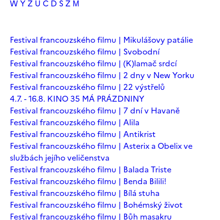
W
Y
Z
Ú
Č
Ď
Š
Ž
М
Festival francouzského filmu | Mikulášovy patálie
Festival francouzského filmu | Svobodní
Festival francouzského filmu | (K)lamač srdcí
Festival francouzského filmu | 2 dny v New Yorku
Festival francouzského filmu | 22 výstřelů
4.7. - 16.8. KINO 35 MÁ PRÁZDNINY
Festival francouzského filmu | 7 dní v Havaně
Festival francouzského filmu | Alila
Festival francouzského filmu | Antikrist
Festival francouzského filmu | Asterix a Obelix ve
službách jejího veličenstva
Festival francouzského filmu | Balada Triste
Festival francouzského filmu | Benda Bilili!
Festival francouzského filmu | Bílá stuha
Festival francouzského filmu | Bohémský život
Festival francouzského filmu | Bůh masakru