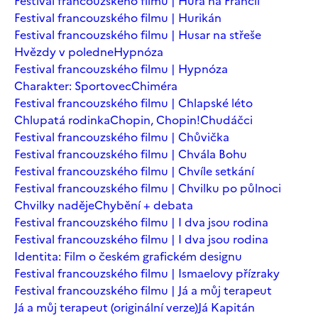
Festival francouzského filmu | Hurá na Francii
Festival francouzského filmu | Hurikán
Festival francouzského filmu | Husar na střeše
Hvězdy v poledne
Hypnóza
Festival francouzského filmu | Hypnóza
Charakter: Sportovec
Chiméra
Festival francouzského filmu | Chlapské léto
Chlupatá rodinka
Chopin, Chopin!
Chudáčci
Festival francouzského filmu | Chůvička
Festival francouzského filmu | Chvála Bohu
Festival francouzského filmu | Chvíle setkání
Festival francouzského filmu | Chvilku po půlnoci
Chvilky naděje
Chybění + debata
Festival francouzského filmu | I dva jsou rodina
Festival francouzského filmu | I dva jsou rodina
Identita: Film o českém grafickém designu
Festival francouzského filmu | Ismaelovy přízraky
Festival francouzského filmu | Já a můj terapeut
Já a můj terapeut (originální verze)
Já Kapitán