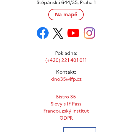
Štěpánská 644/35, Praha 1
Na mapě
Pokladna:
(+420) 221 401 011
Kontakt:
kino35@ifp.cz
Bistro 35
Slevy s IF Pass
Francouzský institut
GDPR