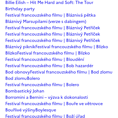
Billie Eilish – Hit Me Hard and Soft: The Tour
Birthday party
Festival francouzského filmu | Bláznivá pětka
Bláznivý Marsupilami (verze s dabingem)
Festival francouzského filmu | Bláznivý Petříček
Festival francouzského filmu | Bláznivý Petříček
Festival francouzského filmu | Bláznivý Petříček
Bláznivý piknik
Festival francouzského filmu | Blízko
Blízko
Festival francouzského filmu | Blízko
Festival francouzského filmu | Bloudění
Festival francouzského filmu | Bob hazardér
Bod obnovy
Festival francouzského filmu | Bod zlomu
Bod zlomu
Bolero
Festival francouzského filmu | Bolero
Bombastický Johan
Borromini a Bernini – výzva k dokonalosti
Festival francouzského filmu | Bouře ve větrovce
Bouřlivé výšiny
Boylesque
Festival francouzského filmu | Boží úřad