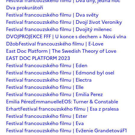
Festival francouzského filmu | Dva dny, jedna noc
Dva prokurátoři
Festival francouzského filmu | Dva světy
Festival francouzského filmu | Dvojí život Veroniky
Festival francouzského filmu | Dvojitý milenec
DVOJPROJEKCE FFF | U konce s dechem + Nová vlna
Džob
Festival francouzského filmu | E-Love
East Doc Platform | The Swedish Theory of Love
EAST DOC PLATFORM 2023
Festival francouzského filmu | Eden
Festival francouzského filmu | Edmond byl osel
Festival francouzského filmu | Electra
Festival francouzského filmu | Elle
Festival francouzského filmu | Emilia Perez
Emilia Pérez
Emmanuelle
EOS: Turner & Constable
Erhart
Festival francouzského filmu | Esa z pralesa
Festival francouzského filmu | Ester
Festival francouzského filmu | Eva
Festival francouzského filmu | Evženie Grandetová
F1