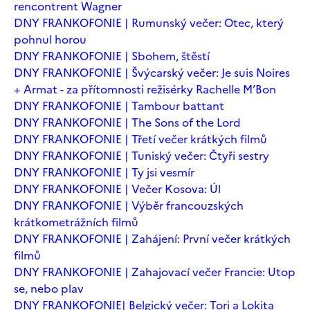
rencontrent Wagner
DNY FRANKOFONIE | Rumunský večer: Otec, který
pohnul horou
DNY FRANKOFONIE | Sbohem, štěstí
DNY FRANKOFONIE | Švýcarský večer: Je suis Noires
+ Armat - za přítomnosti režisérky Rachelle M’Bon
DNY FRANKOFONIE | Tambour battant
DNY FRANKOFONIE | The Sons of the Lord
DNY FRANKOFONIE | Třetí večer krátkých filmů
DNY FRANKOFONIE | Tuniský večer: Čtyři sestry
DNY FRANKOFONIE | Ty jsi vesmír
DNY FRANKOFONIE | Večer Kosova: Úl
DNY FRANKOFONIE | Výběr francouzských
krátkometrážních filmů
DNY FRANKOFONIE | Zahájení: První večer krátkých
filmů
DNY FRANKOFONIE | Zahajovací večer Francie: Utop
se, nebo plav
DNY FRANKOFONIE| Belgický večer: Tori a Lokita