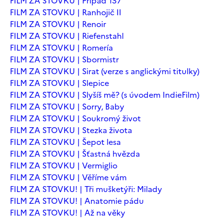
FILM ZA STOVKU | Případ 137
FILM ZA STOVKU | Ranhojič II
FILM ZA STOVKU | Renoir
FILM ZA STOVKU | Riefenstahl
FILM ZA STOVKU | Romería
FILM ZA STOVKU | Sbormistr
FILM ZA STOVKU | Sirat (verze s anglickými titulky)
FILM ZA STOVKU | Slepice
FILM ZA STOVKU | Slyšíš mě? (s úvodem IndieFilm)
FILM ZA STOVKU | Sorry, Baby
FILM ZA STOVKU | Soukromý život
FILM ZA STOVKU | Stezka života
FILM ZA STOVKU | Šepot lesa
FILM ZA STOVKU | Šťastná hvězda
FILM ZA STOVKU | Vermiglio
FILM ZA STOVKU | Věříme vám
FILM ZA STOVKU! | Tři mušketýři: Milady
FILM ZA STOVKU! | Anatomie pádu
FILM ZA STOVKU! | Až na věky