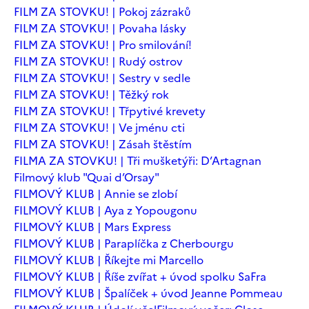
FILM ZA STOVKU! | Pokoj zázraků
FILM ZA STOVKU! | Povaha lásky
FILM ZA STOVKU! | Pro smilování!
FILM ZA STOVKU! | Rudý ostrov
FILM ZA STOVKU! | Sestry v sedle
FILM ZA STOVKU! | Těžký rok
FILM ZA STOVKU! | Třpytivé krevety
FILM ZA STOVKU! | Ve jménu cti
FILM ZA STOVKU! | Zásah štěstím
FILMA ZA STOVKU! | Tři mušketýři: D’Artagnan
Filmový klub "Quai d’Orsay"
FILMOVÝ KLUB | Annie se zlobí
FILMOVÝ KLUB | Aya z Yopougonu
FILMOVÝ KLUB | Mars Express
FILMOVÝ KLUB | Paraplíčka z Cherbourgu
FILMOVÝ KLUB | Říkejte mi Marcello
FILMOVÝ KLUB | Říše zvířat + úvod spolku SaFra
FILMOVÝ KLUB | Špalíček + úvod Jeanne Pommeau