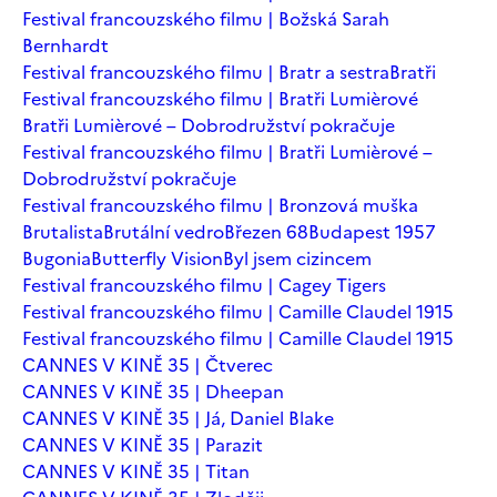
Festival francouzského filmu | Božská Sarah
Bernhardt
Festival francouzského filmu | Bratr a sestra
Bratři
Festival francouzského filmu | Bratři Lumièrové
Bratři Lumièrové – Dobrodružství pokračuje
Festival francouzského filmu | Bratři Lumièrové –
Dobrodružství pokračuje
Festival francouzského filmu | Bronzová muška
Brutalista
Brutální vedro
Březen 68
Budapest 1957
Bugonia
Butterfly Vision
Byl jsem cizincem
Festival francouzského filmu | Cagey Tigers
Festival francouzského filmu | Camille Claudel 1915
Festival francouzského filmu | Camille Claudel 1915
CANNES V KINĚ 35 | Čtverec
CANNES V KINĚ 35 | Dheepan
CANNES V KINĚ 35 | Já, Daniel Blake
CANNES V KINĚ 35 | Parazit
CANNES V KINĚ 35 | Titan