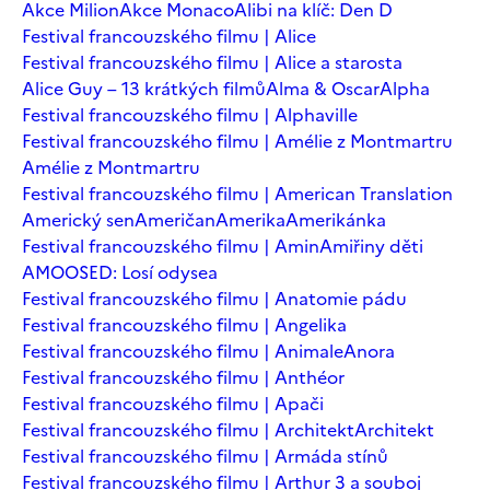
Akce Milion
Akce Monaco
Alibi na klíč: Den D
Festival francouzského filmu | Alice
Festival francouzského filmu | Alice a starosta
Alice Guy – 13 krátkých filmů
Alma & Oscar
Alpha
Festival francouzského filmu | Alphaville
Festival francouzského filmu | Amélie z Montmartru
Amélie z Montmartru
Festival francouzského filmu | American Translation
Americký sen
Američan
Amerika
Amerikánka
Festival francouzského filmu | Amin
Amiřiny děti
AMOOSED: Losí odysea
Festival francouzského filmu | Anatomie pádu
Festival francouzského filmu | Angelika
Festival francouzského filmu | Animale
Anora
Festival francouzského filmu | Anthéor
Festival francouzského filmu | Apači
Festival francouzského filmu | Architekt
Architekt
Festival francouzského filmu | Armáda stínů
Festival francouzského filmu | Arthur 3 a souboj