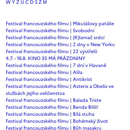
W
Y
Z
Ú
Č
Ď
Š
Ž
М
Festival francouzského filmu | Mikulášovy patálie
Festival francouzského filmu | Svobodní
Festival francouzského filmu | (K)lamač srdcí
Festival francouzského filmu | 2 dny v New Yorku
Festival francouzského filmu | 22 výstřelů
4.7. - 16.8. KINO 35 MÁ PRÁZDNINY
Festival francouzského filmu | 7 dní v Havaně
Festival francouzského filmu | Alila
Festival francouzského filmu | Antikrist
Festival francouzského filmu | Asterix a Obelix ve
službách jejího veličenstva
Festival francouzského filmu | Balada Triste
Festival francouzského filmu | Benda Bilili!
Festival francouzského filmu | Bílá stuha
Festival francouzského filmu | Bohémský život
Festival francouzského filmu | Bůh masakru