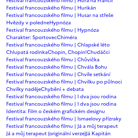
Festival francouzského filmu | Hurá na Francii
Festival francouzského filmu | Hurikán
Festival francouzského filmu | Husar na střeše
Hvězdy v poledne
Hypnóza
Festival francouzského filmu | Hypnóza
Charakter: Sportovec
Chiméra
Festival francouzského filmu | Chlapské léto
Chlupatá rodinka
Chopin, Chopin!
Chudáčci
Festival francouzského filmu | Chůvička
Festival francouzského filmu | Chvála Bohu
Festival francouzského filmu | Chvíle setkání
Festival francouzského filmu | Chvilku po půlnoci
Chvilky naděje
Chybění + debata
Festival francouzského filmu | I dva jsou rodina
Festival francouzského filmu | I dva jsou rodina
Identita: Film o českém grafickém designu
Festival francouzského filmu | Ismaelovy přízraky
Festival francouzského filmu | Já a můj terapeut
Já a můj terapeut (originální verze)
Já Kapitán