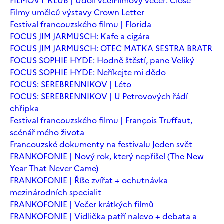
FILMOVÝ KLUB | Údolí včel
Filmový večer: Close
Filmy umělců výstavy Crown Letter
Festival francouzského filmu | Florida
FOCUS JIM JARMUSCH: Kafe a cigára
FOCUS JIM JARMUSCH: OTEC MATKA SESTRA BRATR
FOCUS SOPHIE HYDE: Hodně štěstí, pane Veliký
FOCUS SOPHIE HYDE: Neříkejte mi dědo
FOCUS: SEREBRENNIKOV | Léto
FOCUS: SEREBRENNIKOV | U Petrovových řádí
chřipka
Festival francouzského filmu | François Truffaut,
scénář mého života
Francouzské dokumenty na festivalu Jeden svět
FRANKOFONIE | Nový rok, který nepřišel (The New
Year That Never Came)
FRANKOFONIE | Říše zvířat + ochutnávka
mezinárodních specialit
FRANKOFONIE | Večer krátkých filmů
FRANKOFONIE | Vidlička patří nalevo + debata a