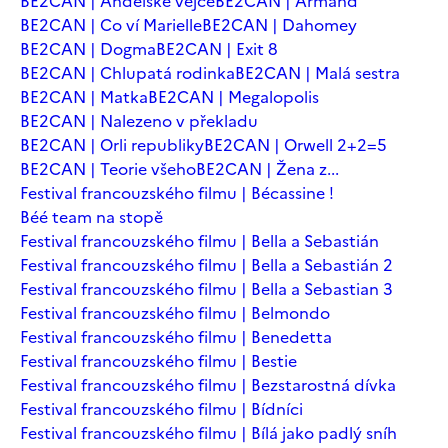
BE2CAN | Andělské vejce
BE2CAN | Armand
BE2CAN | Co ví Marielle
BE2CAN | Dahomey
BE2CAN | Dogma
BE2CAN | Exit 8
BE2CAN | Chlupatá rodinka
BE2CAN | Malá sestra
BE2CAN | Matka
BE2CAN | Megalopolis
BE2CAN | Nalezeno v překladu
BE2CAN | Orli republiky
BE2CAN | Orwell 2+2=5
BE2CAN | Teorie všeho
BE2CAN | Žena z...
Festival francouzského filmu | Bécassine !
Béé team na stopě
Festival francouzského filmu | Bella a Sebastián
Festival francouzského filmu | Bella a Sebastián 2
Festival francouzského filmu | Bella a Sebastian 3
Festival francouzského filmu | Belmondo
Festival francouzského filmu | Benedetta
Festival francouzského filmu | Bestie
Festival francouzského filmu | Bezstarostná dívka
Festival francouzského filmu | Bídníci
Festival francouzského filmu | Bílá jako padlý sníh