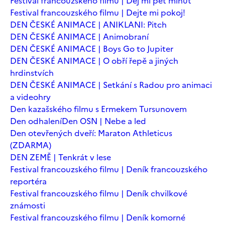
Festival francouzského filmu | Dej mi pět minut
Festival francouzského filmu | Dejte mi pokoj!
DEN ČESKÉ ANIMACE | ANIKLANI: Pitch
DEN ČESKÉ ANIMACE | Animobraní
DEN ČESKÉ ANIMACE | Boys Go to Jupiter
DEN ČESKÉ ANIMACE | O obří řepě a jiných
hrdinstvích
DEN ČESKÉ ANIMACE | Setkání s Radou pro animaci
a videohry
Den kazašského filmu s Ermekem Tursunovem
Den odhalení
Den OSN | Nebe a led
Den otevřených dveří: Maraton Athleticus
(ZDARMA)
DEN ZEMĚ | Tenkrát v lese
Festival francouzského filmu | Deník francouzského
reportéra
Festival francouzského filmu | Deník chvilkové
známosti
Festival francouzského filmu | Deník komorné