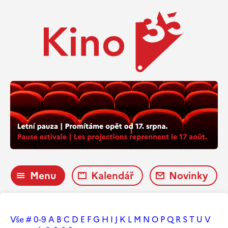
Menu
Kalendář
Novinky
Vše
#
0-9
A
B
C
D
E
F
G
H
I
J
K
L
M
N
O
P
Q
R
S
T
U
V