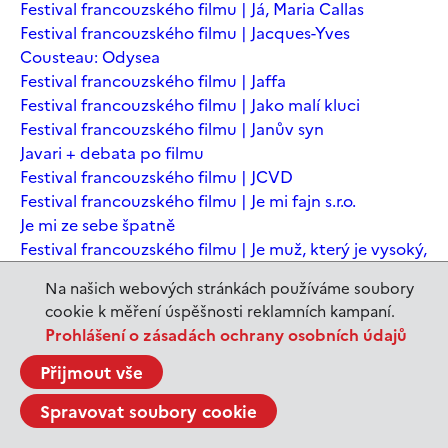
Festival francouzského filmu | Já, Maria Callas
Festival francouzského filmu | Jacques-Yves
Cousteau: Odysea
Festival francouzského filmu | Jaffa
Festival francouzského filmu | Jako malí kluci
Festival francouzského filmu | Janův syn
Javari + debata po filmu
Festival francouzského filmu | JCVD
Festival francouzského filmu | Je mi fajn s.r.o.
Je mi ze sebe špatně
Festival francouzského filmu | Je muž, který je vysoký,
šťastný? Animovaná konverzace s Noamem
Na našich webových stránkách používáme soubory
Chomským
cookie k měření úspěšnosti reklamních kampaní.
Festival francouzského filmu | Je to jen konec světa
Prohlášení o zásadách ochrany osobních údajů
Festival francouzského filmu | Je to jen konec světa
Festival francouzského filmu | Jeanne du Barry -
Přijmout vše
Králova milenka
Spravovat soubory cookie
Jeanne du Barry – Králova milenka
JEDEN SVĚT | Alláh není povinen