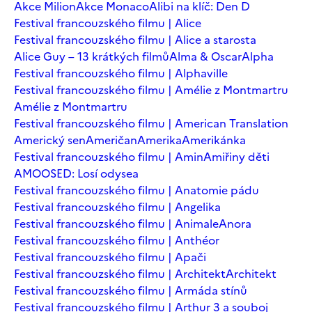
Akce Milion
Akce Monaco
Alibi na klíč: Den D
Festival francouzského filmu | Alice
Festival francouzského filmu | Alice a starosta
Alice Guy – 13 krátkých filmů
Alma & Oscar
Alpha
Festival francouzského filmu | Alphaville
Festival francouzského filmu | Amélie z Montmartru
Amélie z Montmartru
Festival francouzského filmu | American Translation
Americký sen
Američan
Amerika
Amerikánka
Festival francouzského filmu | Amin
Amiřiny děti
AMOOSED: Losí odysea
Festival francouzského filmu | Anatomie pádu
Festival francouzského filmu | Angelika
Festival francouzského filmu | Animale
Anora
Festival francouzského filmu | Anthéor
Festival francouzského filmu | Apači
Festival francouzského filmu | Architekt
Architekt
Festival francouzského filmu | Armáda stínů
Festival francouzského filmu | Arthur 3 a souboj