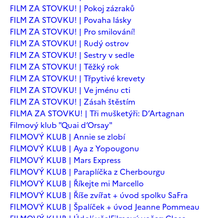
FILM ZA STOVKU! | Pokoj zázraků
FILM ZA STOVKU! | Povaha lásky
FILM ZA STOVKU! | Pro smilování!
FILM ZA STOVKU! | Rudý ostrov
FILM ZA STOVKU! | Sestry v sedle
FILM ZA STOVKU! | Těžký rok
FILM ZA STOVKU! | Třpytivé krevety
FILM ZA STOVKU! | Ve jménu cti
FILM ZA STOVKU! | Zásah štěstím
FILMA ZA STOVKU! | Tři mušketýři: D’Artagnan
Filmový klub "Quai d’Orsay"
FILMOVÝ KLUB | Annie se zlobí
FILMOVÝ KLUB | Aya z Yopougonu
FILMOVÝ KLUB | Mars Express
FILMOVÝ KLUB | Paraplíčka z Cherbourgu
FILMOVÝ KLUB | Říkejte mi Marcello
FILMOVÝ KLUB | Říše zvířat + úvod spolku SaFra
FILMOVÝ KLUB | Špalíček + úvod Jeanne Pommeau