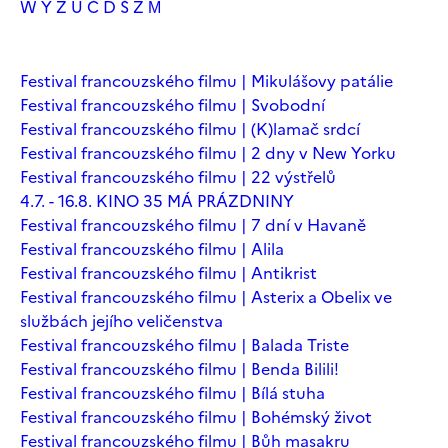
W
Y
Z
Ú
Č
Ď
Š
Ž
М
Festival francouzského filmu | Mikulášovy patálie
Festival francouzského filmu | Svobodní
Festival francouzského filmu | (K)lamač srdcí
Festival francouzského filmu | 2 dny v New Yorku
Festival francouzského filmu | 22 výstřelů
4.7. - 16.8. KINO 35 MÁ PRÁZDNINY
Festival francouzského filmu | 7 dní v Havaně
Festival francouzského filmu | Alila
Festival francouzského filmu | Antikrist
Festival francouzského filmu | Asterix a Obelix ve
službách jejího veličenstva
Festival francouzského filmu | Balada Triste
Festival francouzského filmu | Benda Bilili!
Festival francouzského filmu | Bílá stuha
Festival francouzského filmu | Bohémský život
Festival francouzského filmu | Bůh masakru