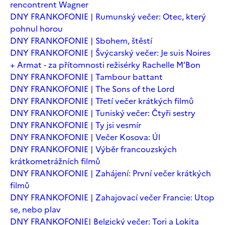
rencontrent Wagner
DNY FRANKOFONIE | Rumunský večer: Otec, který
pohnul horou
DNY FRANKOFONIE | Sbohem, štěstí
DNY FRANKOFONIE | Švýcarský večer: Je suis Noires
+ Armat - za přítomnosti režisérky Rachelle M’Bon
DNY FRANKOFONIE | Tambour battant
DNY FRANKOFONIE | The Sons of the Lord
DNY FRANKOFONIE | Třetí večer krátkých filmů
DNY FRANKOFONIE | Tuniský večer: Čtyři sestry
DNY FRANKOFONIE | Ty jsi vesmír
DNY FRANKOFONIE | Večer Kosova: Úl
DNY FRANKOFONIE | Výběr francouzských
krátkometrážních filmů
DNY FRANKOFONIE | Zahájení: První večer krátkých
filmů
DNY FRANKOFONIE | Zahajovací večer Francie: Utop
se, nebo plav
DNY FRANKOFONIE| Belgický večer: Tori a Lokita