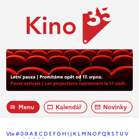
Menu
Kalendář
Novinky
Vše
#
0-9
A
B
C
D
E
F
G
H
I
J
K
L
M
N
O
P
Q
R
S
T
U
V