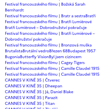
Festival francouzského filmu | Božská Sarah
Bernhardt
Festival francouzského filmu | Bratr a sestra
Bratři
Festival francouzského filmu | Bratři Lumièrové
Bratři Lumièrové – Dobrodružství pokračuje
Festival francouzského filmu | Bratři Lumièrové –
Dobrodružství pokračuje
Festival francouzského filmu | Bronzová muška
Brutalista
Brutální vedro
Březen 68
Budapest 1957
Bugonia
Butterfly Vision
Byl jsem cizincem
Festival francouzského filmu | Cagey Tigers
Festival francouzského filmu | Camille Claudel 1915
Festival francouzského filmu | Camille Claudel 1915
CANNES V KINĚ 35 | Čtverec
CANNES V KINĚ 35 | Dheepan
CANNES V KINĚ 35 | Já, Daniel Blake
CANNES V KINĚ 35 | Parazit
CANNES V KINĚ 35 | Titan