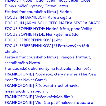
FILMOVÝ KLUB | Údolí včel
Filmový večer: Close
Filmy umělců výstavy Crown Letter
Festival francouzského filmu | Florida
FOCUS JIM JARMUSCH: Kafe a cigára
FOCUS JIM JARMUSCH: OTEC MATKA SESTRA BRATR
FOCUS SOPHIE HYDE: Hodně štěstí, pane Veliký
FOCUS SOPHIE HYDE: Neříkejte mi dědo
FOCUS: SEREBRENNIKOV | Léto
FOCUS: SEREBRENNIKOV | U Petrovových řádí
chřipka
Festival francouzského filmu | François Truffaut,
scénář mého života
Francouzské dokumenty na festivalu Jeden svět
FRANKOFONIE | Nový rok, který nepřišel (The New
Year That Never Came)
FRANKOFONIE | Říše zvířat + ochutnávka
mezinárodních specialit
FRANKOFONIE | Večer krátkých filmů
FRANKOFONIE | Vidlička patří nalevo + debata a