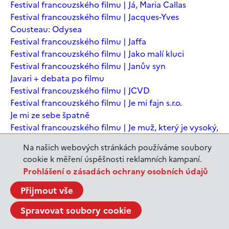
Festival francouzského filmu | Já, Maria Callas
Festival francouzského filmu | Jacques-Yves
Cousteau: Odysea
Festival francouzského filmu | Jaffa
Festival francouzského filmu | Jako malí kluci
Festival francouzského filmu | Janův syn
Javari + debata po filmu
Festival francouzského filmu | JCVD
Festival francouzského filmu | Je mi fajn s.r.o.
Je mi ze sebe špatně
Festival francouzského filmu | Je muž, který je vysoký,
šťastný? Animovaná konverzace s Noamem
Na našich webových stránkách používáme soubory
Chomským
cookie k měření úspěšnosti reklamních kampaní.
Festival francouzského filmu | Je to jen konec světa
Prohlášení o zásadách ochrany osobních údajů
Festival francouzského filmu | Je to jen konec světa
Festival francouzského filmu | Jeanne du Barry -
Přijmout vše
Králova milenka
Spravovat soubory cookie
Jeanne du Barry – Králova milenka
JEDEN SVĚT | Alláh není povinen