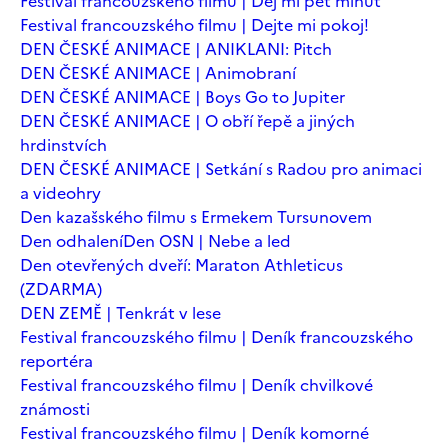
Festival francouzského filmu | Dej mi pět minut
Festival francouzského filmu | Dejte mi pokoj!
DEN ČESKÉ ANIMACE | ANIKLANI: Pitch
DEN ČESKÉ ANIMACE | Animobraní
DEN ČESKÉ ANIMACE | Boys Go to Jupiter
DEN ČESKÉ ANIMACE | O obří řepě a jiných
hrdinstvích
DEN ČESKÉ ANIMACE | Setkání s Radou pro animaci
a videohry
Den kazašského filmu s Ermekem Tursunovem
Den odhalení
Den OSN | Nebe a led
Den otevřených dveří: Maraton Athleticus
(ZDARMA)
DEN ZEMĚ | Tenkrát v lese
Festival francouzského filmu | Deník francouzského
reportéra
Festival francouzského filmu | Deník chvilkové
známosti
Festival francouzského filmu | Deník komorné