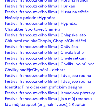
Festival francouzského filmu | Hurá na Francii
Festival francouzského filmu | Hurikán
Festival francouzského filmu | Husar na střeše
Hvězdy v poledne
Hypnóza
Festival francouzského filmu | Hypnóza
Charakter: Sportovec
Chiméra
Festival francouzského filmu | Chlapské léto
Chlupatá rodinka
Chopin, Chopin!
Chudáčci
Festival francouzského filmu | Chůvička
Festival francouzského filmu | Chvála Bohu
Festival francouzského filmu | Chvíle setkání
Festival francouzského filmu | Chvilku po půlnoci
Chvilky naděje
Chybění + debata
Festival francouzského filmu | I dva jsou rodina
Festival francouzského filmu | I dva jsou rodina
Identita: Film o českém grafickém designu
Festival francouzského filmu | Ismaelovy přízraky
Festival francouzského filmu | Já a můj terapeut
Já a můj terapeut (originální verze)
Já Kapitán