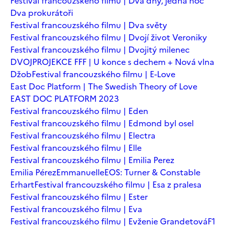
Festival francouzského filmu | Dva dny, jedna noc
Dva prokurátoři
Festival francouzského filmu | Dva světy
Festival francouzského filmu | Dvojí život Veroniky
Festival francouzského filmu | Dvojitý milenec
DVOJPROJEKCE FFF | U konce s dechem + Nová vlna
Džob
Festival francouzského filmu | E-Love
East Doc Platform | The Swedish Theory of Love
EAST DOC PLATFORM 2023
Festival francouzského filmu | Eden
Festival francouzského filmu | Edmond byl osel
Festival francouzského filmu | Electra
Festival francouzského filmu | Elle
Festival francouzského filmu | Emilia Perez
Emilia Pérez
Emmanuelle
EOS: Turner & Constable
Erhart
Festival francouzského filmu | Esa z pralesa
Festival francouzského filmu | Ester
Festival francouzského filmu | Eva
Festival francouzského filmu | Evženie Grandetová
F1