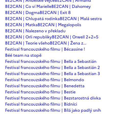
BE2CAN | Andělské vejce
BE2CAN | Armand
BE2CAN | Co ví Marielle
BE2CAN | Dahomey
BE2CAN | Dogma
BE2CAN | Exit 8
BE2CAN | Chlupatá rodinka
BE2CAN | Malá sestra
BE2CAN | Matka
BE2CAN | Megalopolis
BE2CAN | Nalezeno v překladu
BE2CAN | Orli republiky
BE2CAN | Orwell 2+2=5
BE2CAN | Teorie všeho
BE2CAN | Žena z...
Festival francouzského filmu | Bécassine !
Béé team na stopě
Festival francouzského filmu | Bella a Sebastián
Festival francouzského filmu | Bella a Sebastián 2
Festival francouzského filmu | Bella a Sebastian 3
Festival francouzského filmu | Belmondo
Festival francouzského filmu | Benedetta
Festival francouzského filmu | Bestie
Festival francouzského filmu | Bezstarostná dívka
Festival francouzského filmu | Bídníci
Festival francouzského filmu | Bílá jako padlý sníh