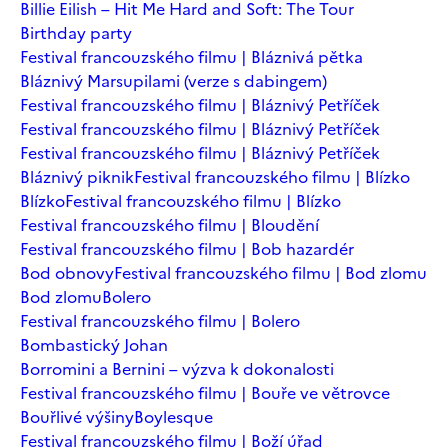
Billie Eilish – Hit Me Hard and Soft: The Tour
Birthday party
Festival francouzského filmu | Bláznivá pětka
Bláznivý Marsupilami (verze s dabingem)
Festival francouzského filmu | Bláznivý Petříček
Festival francouzského filmu | Bláznivý Petříček
Festival francouzského filmu | Bláznivý Petříček
Bláznivý piknik
Festival francouzského filmu | Blízko
Blízko
Festival francouzského filmu | Blízko
Festival francouzského filmu | Bloudění
Festival francouzského filmu | Bob hazardér
Bod obnovy
Festival francouzského filmu | Bod zlomu
Bod zlomu
Bolero
Festival francouzského filmu | Bolero
Bombastický Johan
Borromini a Bernini – výzva k dokonalosti
Festival francouzského filmu | Bouře ve větrovce
Bouřlivé výšiny
Boylesque
Festival francouzského filmu | Boží úřad