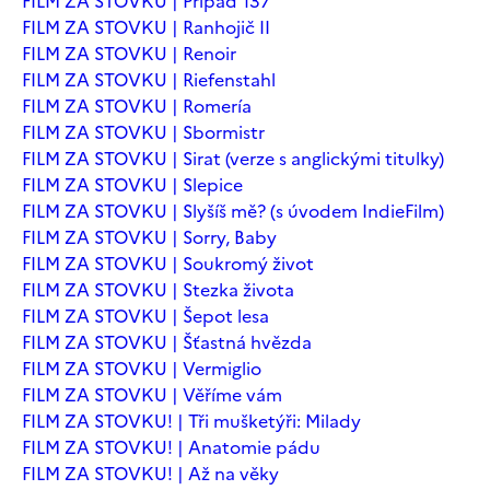
FILM ZA STOVKU | Případ 137
FILM ZA STOVKU | Ranhojič II
FILM ZA STOVKU | Renoir
FILM ZA STOVKU | Riefenstahl
FILM ZA STOVKU | Romería
FILM ZA STOVKU | Sbormistr
FILM ZA STOVKU | Sirat (verze s anglickými titulky)
FILM ZA STOVKU | Slepice
FILM ZA STOVKU | Slyšíš mě? (s úvodem IndieFilm)
FILM ZA STOVKU | Sorry, Baby
FILM ZA STOVKU | Soukromý život
FILM ZA STOVKU | Stezka života
FILM ZA STOVKU | Šepot lesa
FILM ZA STOVKU | Šťastná hvězda
FILM ZA STOVKU | Vermiglio
FILM ZA STOVKU | Věříme vám
FILM ZA STOVKU! | Tři mušketýři: Milady
FILM ZA STOVKU! | Anatomie pádu
FILM ZA STOVKU! | Až na věky