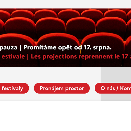
 festivaly
Pronájem prostor
O nás / Kon