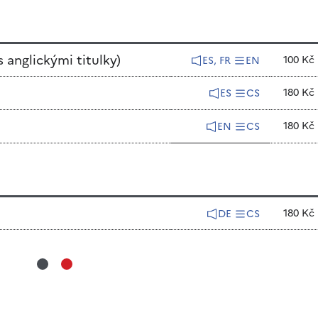
 anglickými titulky)
100 Kč
ES, FR
EN
180 Kč
ES
CS
180 Kč
EN
CS
180 Kč
DE
CS
*
*