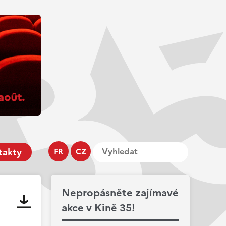
takty
FR
CZ
Nepropásněte zajímavé
akce v Kině 35!