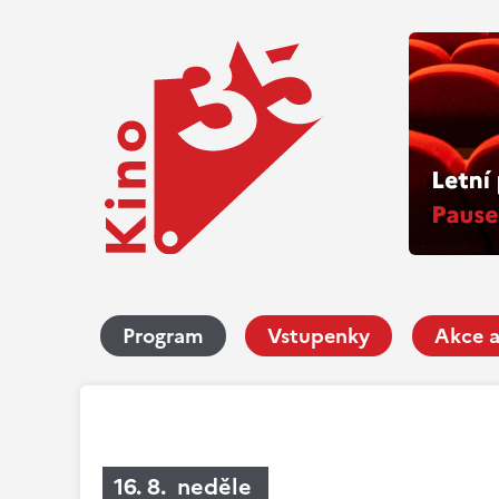
Program
Vstupenky
Akce a
16. 8. neděle