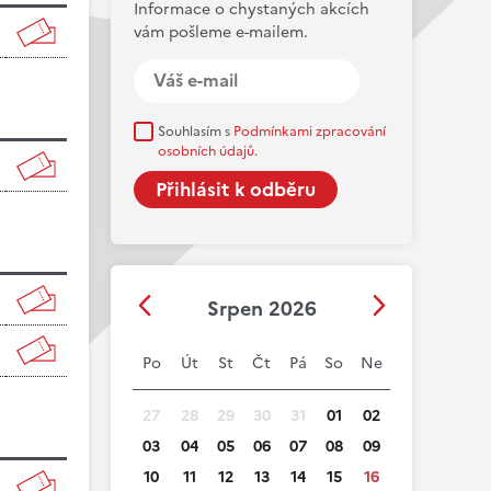
Informace o chystaných akcích
vám pošleme e-mailem.
Souhlasím s
Podmínkami zpracování
osobních údajů.
Srpen 2026
Po
Út
St
Čt
Pá
So
Ne
27
28
29
30
31
01
02
03
04
05
06
07
08
09
10
11
12
13
14
15
16