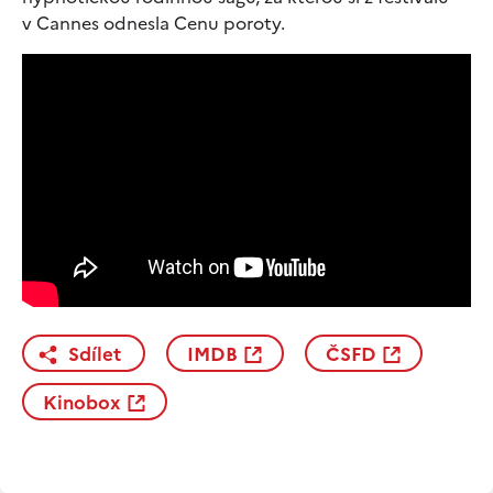
v Cannes odnesla Cenu poroty.
Sdílet
IMDB
ČSFD
Kinobox