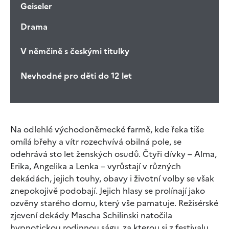
Geiseler
Drama
V němčině s českými titulky
Nevhodné pro děti do 12 let
Na odlehlé východoněmecké farmě, kde řeka tiše
omílá břehy a vítr rozechvívá obilná pole, se
odehrává sto let ženských osudů. Čtyři dívky – Alma,
Erika, Angelika a Lenka – vyrůstají v různých
dekádách, jejich touhy, obavy i životní volby se však
znepokojivě podobají. Jejich hlasy se prolínají jako
ozvěny starého domu, který vše pamatuje. Režisérské
zjevení dekády Mascha Schilinski natočila
hypnotickou rodinnou ságu, za kterou si z festivalu