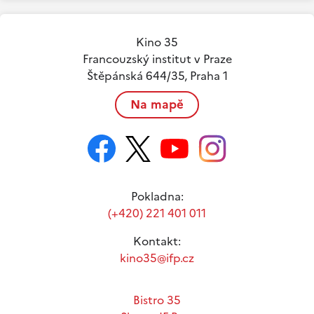
Kino 35
Francouzský institut v Praze
Štěpánská 644/35, Praha 1
Na mapě
Pokladna:
(+420) 221 401 011
Kontakt:
kino35@ifp.cz
Bistro 35