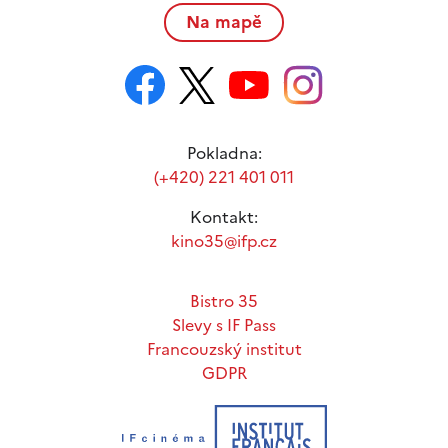
Na mapě
Pokladna:
(+420) 221 401 011
Kontakt:
kino35@ifp.cz
Bistro 35
Slevy s IF Pass
Francouzský institut
GDPR