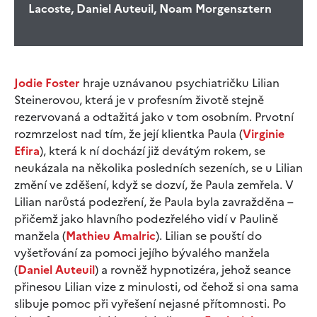
Lacoste, Daniel Auteuil, Noam Morgensztern
Jodie Foster
hraje uznávanou psychiatričku Lilian
Steinerovou, která je v profesním životě stejně
rezervovaná a odtažitá jako v tom osobním. Prvotní
rozmrzelost nad tím, že její klientka Paula (
Virginie
Efira
), která k ní dochází již devátým rokem, se
neukázala na několika posledních sezeních, se u Lilian
změní ve zděšení, když se dozví, že Paula zemřela. V
Lilian narůstá podezření, že Paula byla zavražděna –
přičemž jako hlavního podezřelého vidí v Paulině
manžela (
Mathieu Amalric
). Lilian se pouští do
vyšetřování za pomoci jejího bývalého manžela
(
Daniel Auteuil
) a rovněž hypnotizéra, jehož seance
přinesou Lilian vize z minulosti, od čehož si ona sama
slibuje pomoc při vyřešení nejasné přítomnosti. Po