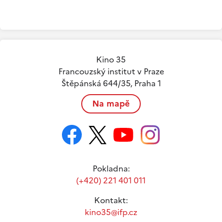
Kino 35
Francouzský institut v Praze
Štěpánská 644/35, Praha 1
Na mapě
Pokladna:
(+420) 221 401 011
Kontakt:
kino35@ifp.cz