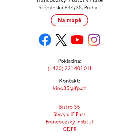
Francouzský institut v Praze
Štěpánská 644/35, Praha 1
Na mapě
Pokladna:
(+420) 221 401 011
Kontakt:
kino35@ifp.cz
Bistro 35
Slevy s IF Pass
Francouzský institut
GDPR