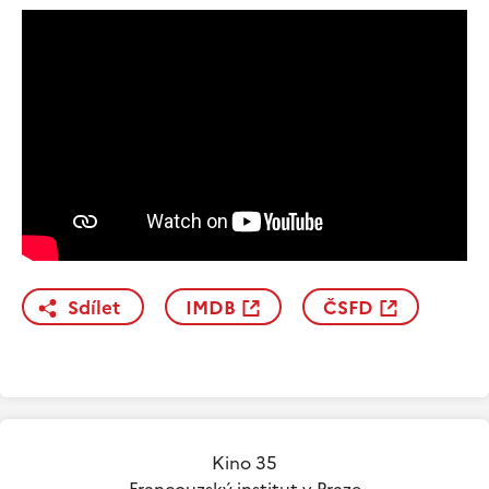
Sdílet
IMDB
ČSFD
Kino 35