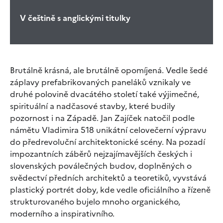
V češtině s anglickými titulky
Brutálně krásná, ale brutálně opomíjená. Vedle šedé
záplavy prefabrikovaných paneláků vznikaly ve
druhé polovině dvacátého století také výjimečné,
spirituální a nadčasové stavby, které budily
pozornost i na Západě. Jan Zajíček natočil podle
námětu Vladimira 518 unikátní celovečerní výpravu
do předrevoluční architektonické scény. Na pozadí
impozantních záběrů nejzajímavějších českých i
slovenských poválečných budov, doplněných o
svědectví předních architektů a teoretiků, vyvstává
plastický portrét doby, kde vedle oficiálního a řízeně
strukturovaného bujelo mnoho organického,
moderního a inspirativního.