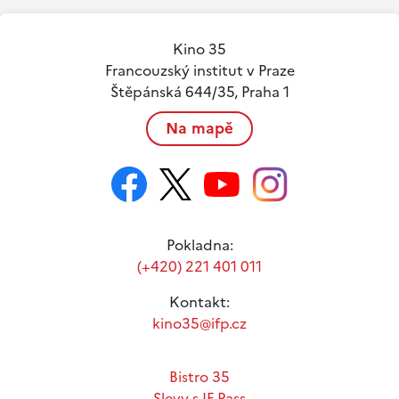
Kino 35
Francouzský institut v Praze
Štěpánská 644/35, Praha 1
Na mapě
Pokladna:
(+420) 221 401 011
Kontakt:
kino35@ifp.cz
Bistro 35
Slevy s IF Pass