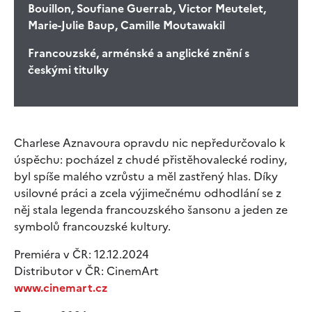
Bouillon, Soufiane Guerrab, Victor Meutelet,
Marie-Julie Baup, Camille Moutawakil
Francouzské, arménské a anglické znění s
českými titulky
Charlese Aznavoura opravdu nic nepředurčovalo k
úspěchu: pocházel z chudé přistěhovalecké rodiny,
byl spíše malého vzrůstu a měl zastřený hlas. Díky
usilovné práci a zcela výjimečnému odhodlání se z
něj stala legenda francouzského šansonu a jeden ze
symbolů francouzské kultury.
Premiéra v ČR: 12.12.2024
Distributor v ČR: CinemArt
www.cinemart.cz