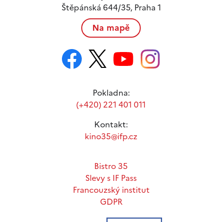
Štěpánská 644/35, Praha 1
Na mapě
Pokladna:
(+420) 221 401 011
Kontakt:
kino35@ifp.cz
Bistro 35
Slevy s IF Pass
Francouzský institut
GDPR