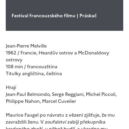
Festival francouzského filmu | Práskač
Jean-Pierre Melville
1962 / Francie, Heardův ostrov a McDonaldovy
ostrovy
108 min / francouzština
Titulky angličtina, čeština
Hrají
Jean-Paul Belmondo, Serge Reggiani, Michel Piccoli,
Philippe Nahon, Marcel Cuvelier
Maurice Faugel po návratu z vězení zjišťuje, že mu
zavraždili ženu. V zoufalství zabíjí překupníka
kradeného zboží, u něhož bydlí, a ukradne mu