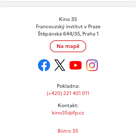
Kino 35
Francouzský institut v Praze
Štěpánská 644/35, Praha 1
Na mapě
Pokladna:
(+420) 221 401 011
Kontakt:
kino35@ifp.cz
Bistro 35