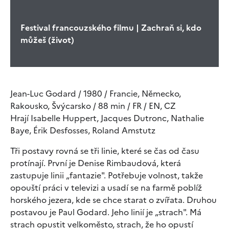
Festival francouzského filmu | Zachraň si, kdo
můžeš (život)
Jean-Luc Godard / 1980 / Francie, Německo,
Rakousko, Švýcarsko / 88 min / FR / EN, CZ
Hrají Isabelle Huppert, Jacques Dutronc, Nathalie
Baye, Érik Desfosses, Roland Amstutz
Tři postavy rovná se tři linie, které se čas od času
protínají. První je Denise Rimbaudová, která
zastupuje linii „fantazie". Potřebuje volnost, takže
opouští práci v televizi a usadí se na farmě poblíž
horského jezera, kde se chce starat o zvířata. Druhou
postavou je Paul Godard. Jeho linií je „strach". Má
strach opustit velkoměsto, strach, že ho opustí