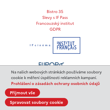
Bistro 35
Slevy s IF Pass
Francouzský institut
GDPR
Na našich webových stránkách používáme soubory
cookie k měření úspěšnosti reklamních kampaní.
Prohlášení o zásadách ochrany osobních údajů
www.ifp.cz
© 2023 Institut français de Prague |
Přijmout vše
BurnIT
Tajpej Design
code:
design:
Spravovat soubory cookie