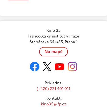
Kino 35
Francouzský institut v Praze
Štěpánská 644/35, Praha 1
Na mapě
Pokladna:
(+420) 221 401 011
Kontakt:
kino35@ifp.cz