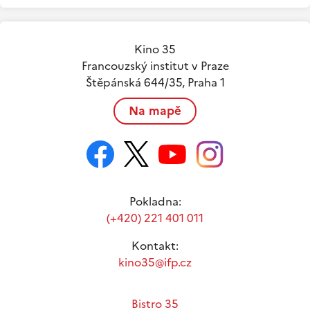
Kino 35
Francouzský institut v Praze
Štěpánská 644/35, Praha 1
Na mapě
Pokladna:
(+420) 221 401 011
Kontakt:
kino35@ifp.cz
Bistro 35