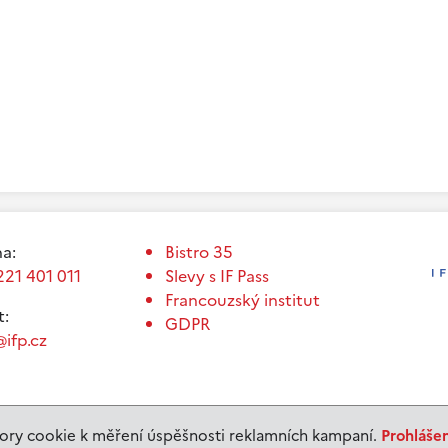
a:
Bistro 35
221 401 011
Slevy s IF Pass
Francouzský institut
t:
GDPR
ifp.cz
ry cookie k měření úspěšnosti reklamních kampaní.
Prohláše