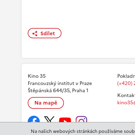
Sdílet
Kino 35
Pokladn
Francouzský institut v Praze
(+420) 
Štěpánská 644/35, Praha 1
Kontak
Na mapě
kino35@
Na našich webových stránkách používáme soubo