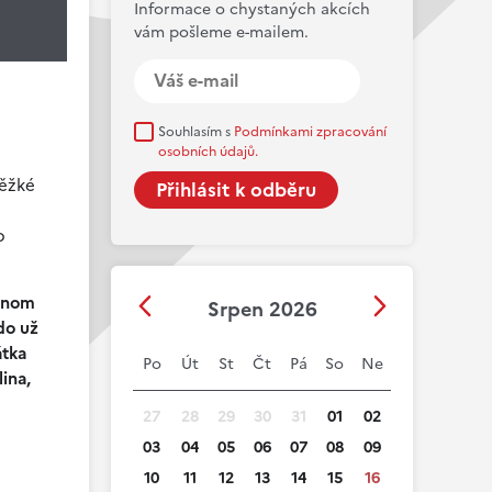
Informace o chystaných akcích
vám pošleme e-mailem.
Souhlasím s
Podmínkami zpracování
osobních údajů.
těžké
o
ednom
Srpen 2026
do už
átka
Po
Út
St
Čt
Pá
So
Ne
ina,
27
28
29
30
31
01
02
03
04
05
06
07
08
09
10
11
12
13
14
15
16