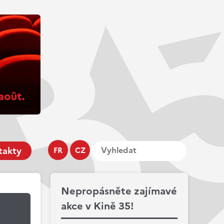
takty
FR
CZ
Nepropásněte zajímavé
akce v Kině 35!