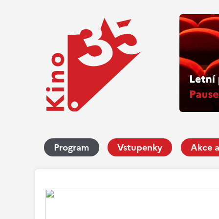
Program
Vstupenky
Akce a