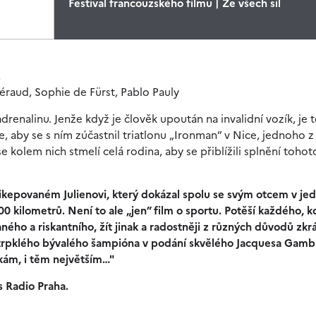
Festival francouzského filmu | Ze všech sil
Z
éraud, Sophie de Fürst, Pablo Pauly
drenalinu. Jenže když je člověk upoután na invalidní vozík, je 
e, aby se s ním zúčastnil triatlonu „Ironman” v Nice, jednoho z
 kolem nich stmelí celá rodina, aby se přiblížili splnění tohot
endikepovaném Julienovi, který dokázal spolu se svým otcem v j
0 kilometrů. Není to ale „jen” film o sportu. Potěší každého, k
ného a riskantního, žít jinak a radostněji z různých důvodů zkr
zatrpklého bývalého šampióna v podání skvělého Jacquesa Gambl
kám, i těm největším…"
s Radio Praha.