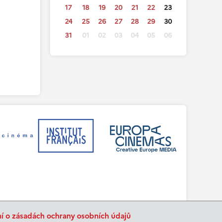
17
18
19
20
21
22
23
24
25
26
27
28
29
30
31
01
02
03
04
05
06
ní o zásadách ochrany osobních údajů