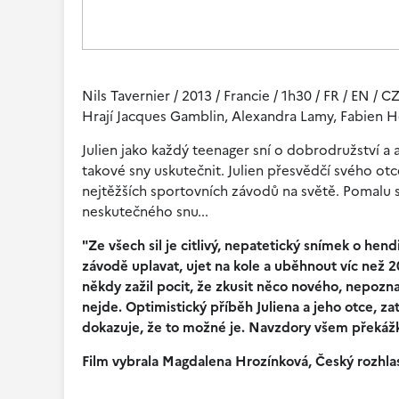
Nils Tavernier / 2013 / Francie / 1h30 / FR / EN / C
Hrají Jacques Gamblin, Alexandra Lamy, Fabien H
Julien jako každý teenager sní o dobrodružství a a
takové sny uskutečnit. Julien přesvědčí svého otc
nejtěžších sportovních závodů na světě. Pomalu se
neskutečného snu...
"Ze všech sil je citlivý, nepatetický snímek o h
závodě uplavat, ujet na kole a uběhnout víc než 20
někdy zažil pocit, že zkusit něco nového, nepozna
nejde. Optimistický příběh Juliena a jeho otce, 
dokazuje, že to možné je. Navzdory všem překáž
Film vybrala Magdalena Hrozínková, Český rozhla