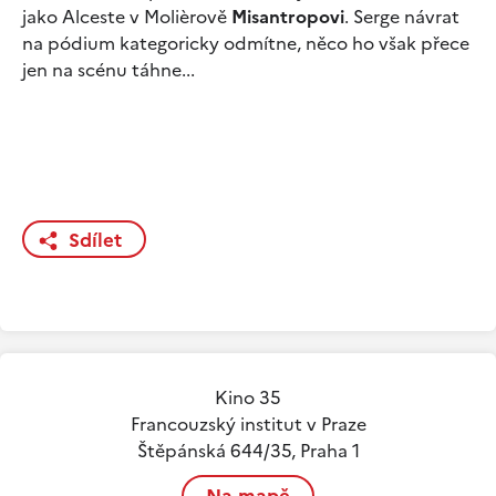
jako Alceste v Molièrově
Misantropovi
. Serge návrat
na pódium kategoricky odmítne, něco ho však přece
jen na scénu táhne...
Sdílet
Kino 35
Francouzský institut v Praze
Štěpánská 644/35, Praha 1
Na mapě