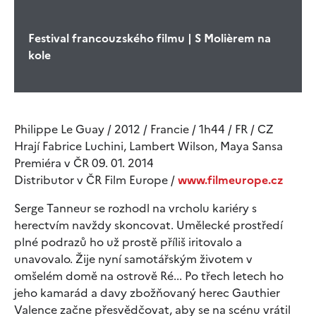
Festival francouzského filmu | S Molièrem na
kole
Philippe Le Guay / 2012 / Francie / 1h44 / FR / CZ
Hrají Fabrice Luchini, Lambert Wilson, Maya Sansa
Premiéra v ČR 09. 01. 2014
Distributor v ČR Film Europe /
www.filmeurope.cz
Serge Tanneur se rozhodl na vrcholu kariéry s
herectvím navždy skoncovat. Umělecké prostředí
plné podrazů ho už prostě příliš iritovalo a
unavovalo. Žije nyní samotářským životem v
omšelém domě na ostrově Ré... Po třech letech ho
jeho kamarád a davy zbožňovaný herec Gauthier
Valence začne přesvědčovat, aby se na scénu vrátil