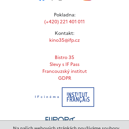
Pokladna:
(+420) 221 401 011
Kontakt:
kino35@ifp.cz
Bistro 35
Slevy s IF Pass
Francouzský institut
GDPR
Na našich webových stránkách používáme soubory