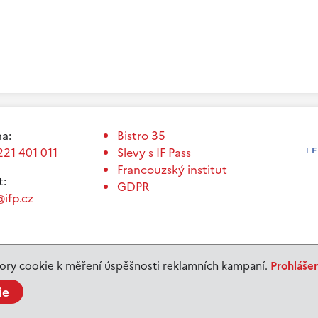
a:
Bistro 35
221 401 011
Slevy s IF Pass
Francouzský institut
t:
GDPR
ifp.cz
ry cookie k měření úspěšnosti reklamních kampaní.
Prohláše
ie