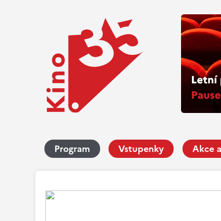
Program
Vstupenky
Akce a