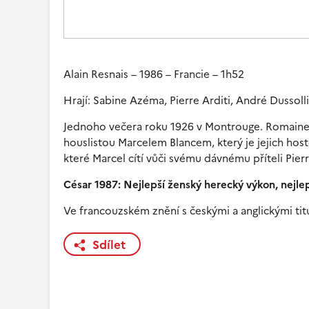
Alain Resnais – 1986 – Francie – 1h52
Hrají: Sabine Azéma, Pierre Arditi, André Dussol
Jednoho večera roku 1926 v Montrouge. Romaine,
houslistou Marcelem Blancem, který je jejich host
které Marcel cítí vůči svému dávnému příteli Pierr
César 1987: Nejlepší ženský herecký výkon, nejlep
Ve francouzském znění s českými a anglickými tit
Sdílet