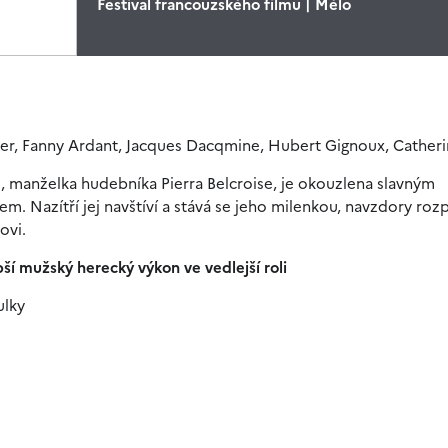
Festival francouzského filmu | Mélo
lier, Fanny Ardant, Jacques Dacqmine, Hubert Gignoux, Catheri
 manželka hudebníka Pierra Belcroise, je okouzlena slavným
em. Nazítří jej navštíví a stává se jeho milenkou, navzdory ro
ovi.
ší mužský herecký výkon ve vedlejší roli
ulky