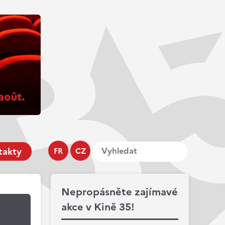
takty
FR
CZ
Nepropásněte zajímavé
akce v Kině 35!