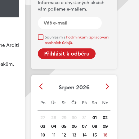
Informace o chystaných akcích
vám pošleme e-mailem.
Souhlasím s
Podmínkami zpracování
osobních údajů.
ne Arditi
zpakům,
Srpen 2026
Po
Út
St
Čt
Pá
So
Ne
27
28
29
30
31
01
02
03
04
05
06
07
08
09
10
11
12
13
14
15
16