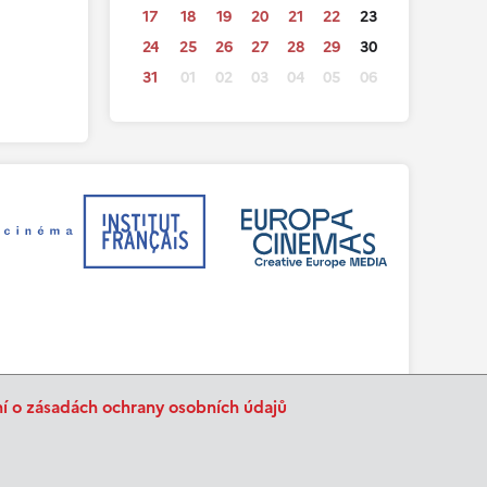
17
18
19
20
21
22
23
24
25
26
27
28
29
30
31
01
02
03
04
05
06
ní o zásadách ochrany osobních údajů
BurnIT
Tajpej Design
code:
design: