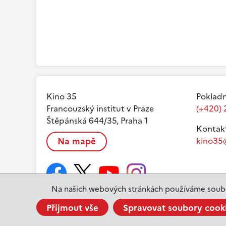
Kino 35
Pokladn
Francouzský institut v Praze
(+420) 
Štěpánská 644/35, Praha 1
Kontak
Na mapě
kino35@
Na našich webových stránkách používáme soubo
Přijmout vše
Spravovat soubory cook
www.ifp.cz
© 2023 Institut français de Prague |