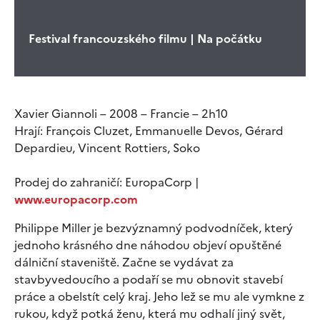
Festival francouzského filmu | Na počátku
Xavier Giannoli – 2008 – Francie – 2h10
Hrají: François Cluzet, Emmanuelle Devos, Gérard
Depardieu, Vincent Rottiers, Soko
Prodej do zahraničí: EuropaCorp |
www.europacorp.com
Philippe Miller je bezvýznamný podvodníček, který
jednoho krásného dne náhodou objeví opuštěné
dálniční staveniště. Začne se vydávat za
stavbyvedoucího a podaří se mu obnovit stavebí
práce a obelstít celý kraj. Jeho lež se mu ale vymkne z
rukou, když potká ženu, která mu odhalí jiný svět,