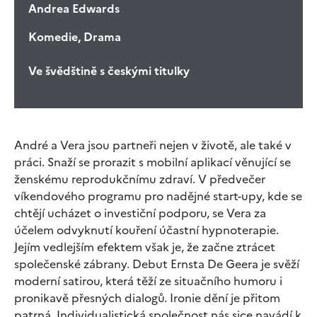
Andrea Edwards
Komedie, Drama
Ve švědštině s českými titulky
André a Vera jsou partneři nejen v životě, ale také v
práci. Snaží se prorazit s mobilní aplikací věnující se
ženskému reprodukčnímu zdraví. V předvečer
víkendového programu pro nadějné start-upy, kde se
chtějí ucházet o investiční podporu, se Vera za
účelem odvyknutí kouření účastní hypnoterapie.
Jejím vedlejším efektem však je, že začne ztrácet
společenské zábrany. Debut Ernsta De Geera je svěží
moderní satirou, která těží ze situačního humoru i
pronikavě přesných dialogů. Ironie dění je přitom
patrná. Individualistická společnost nás sice navádí k