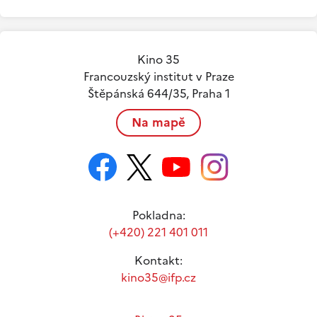
Kino 35
Francouzský institut v Praze
Štěpánská 644/35, Praha 1
Na mapě
Pokladna:
(+420) 221 401 011
Kontakt:
kino35@ifp.cz