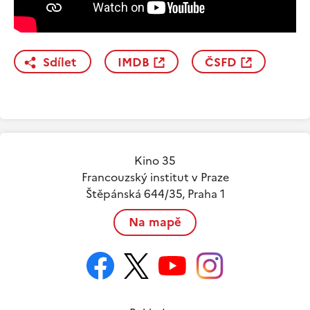
Sdílet
IMDB
ČSFD
Kino 35
Francouzský institut v Praze
Štěpánská 644/35, Praha 1
Na mapě