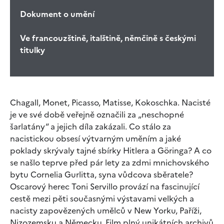
Dokument o umění
Ve francouzštině, italštině, němčině s českými
titulky
Chagall, Monet, Picasso, Matisse, Kokoschka. Nacisté
je ve své době veřejně označili za „neschopné
šarlatány“ a jejich díla zakázali. Co stálo za
nacistickou obsesí výtvarným uměním a jaké
poklady skrývaly tajné sbírky Hitlera a Göringa? A co
se našlo teprve před pár lety za zdmi mnichovského
bytu Cornelia Gurlitta, syna vůdcova sběratele?
Oscarový herec Toni Servillo provází na fascinující
cestě mezi pěti současnými výstavami velkých a
nacisty zapovězených umělců v New Yorku, Paříži,
Nizozemsku a Německu. Film plný unikátních archivů