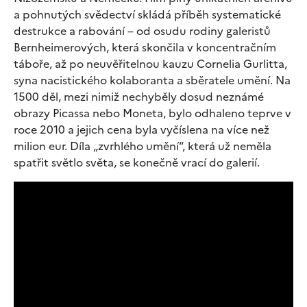
a pohnutých svědectví skládá příběh systematické
destrukce a rabování – od osudu rodiny galeristů
Bernheimerových, která skončila v koncentračním
táboře, až po neuvěřitelnou kauzu Cornelia Gurlitta,
syna nacistického kolaboranta a sběratele umění. Na
1500 děl, mezi nimiž nechyběly dosud neznámé
obrazy Picassa nebo Moneta, bylo odhaleno teprve v
roce 2010 a jejich cena byla vyčíslena na více než
milion eur. Díla „zvrhlého umění“, která už neměla
spatřit světlo světa, se konečně vrací do galerií.