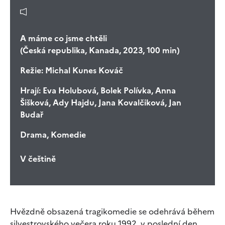
A máme co jsme chtěli
(Česká republika, Kanada, 2023, 100 min)
Režie:
Michal Kunes Kováč
Hrají:
Eva Holubová, Bolek Polívka, Anna
Šišková, Ady Hajdu, Jana Kovalčiková, Jan
Budař
Drama, Komedie
V češtině
Hvězdně obsazená tragikomedie se odehrává během
silvestrovského večera roku 1992, v poslední den