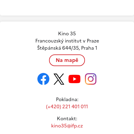
Kino 35
Francouzský institut v Praze
Štěpánská 644/35, Praha 1
Na mapě
Pokladna:
(+420) 221 401 011
Kontakt:
kino35@ifp.cz