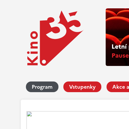
Program
Vstupenky
Akce a