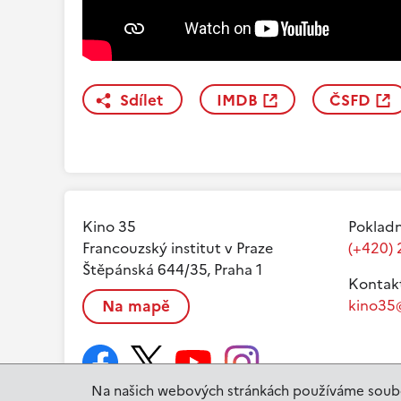
Sdílet
IMDB
ČSFD
Kino 35
Pokladn
Francouzský institut v Praze
(+420) 
Štěpánská 644/35, Praha 1
Kontak
Na mapě
kino35@
Na našich webových stránkách používáme soubo