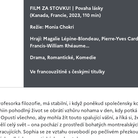
FILM ZA STOVKU! | Povaha lásky
(Kanada, Francie, 2023, 110 min)
Režie:
Monia Chokri
Hrají:
Magalie Lépine-Blondeau, Pierre-Yves Cardi
Francis-William Rhéaume...
Drama, Romantické, Komedie
Ve francouzštině s českými titulky
 profesorka filozofie, má stabilní, i když poněkud společensky 
hiin pohodlný život se obrátí vzhůru nohama v den, kdy potká 
Opustí všechno, aby mohla žít touto spalující vášní, a říká si, ž
dělí celý svět – ona pochází z prostředí bohatých montrealskýc
 pracujících. Sophia se ze vztahu osvobodí po pečlivém přezko