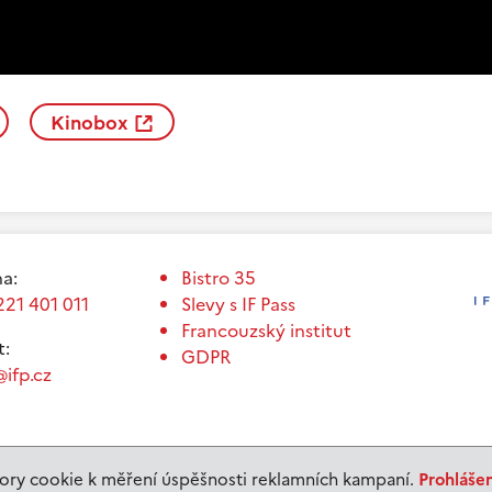
Kinobox
a:
Bistro 35
221 401 011
Slevy s IF Pass
Francouzský institut
t:
GDPR
ifp.cz
ry cookie k měření úspěšnosti reklamních kampaní.
Prohláše