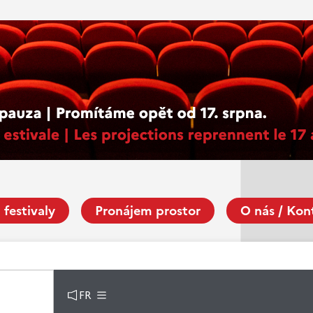
 festivaly
Pronájem prostor
O nás / Kon
FR