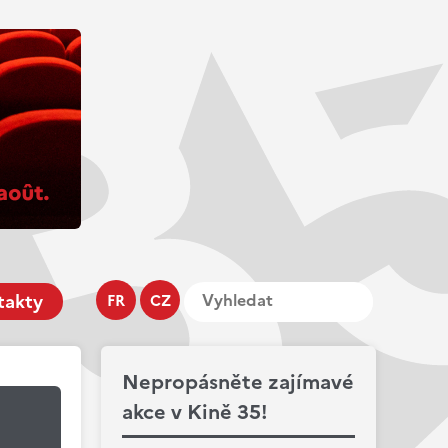
takty
FR
CZ
Nepropásněte zajímavé
akce v Kině 35!