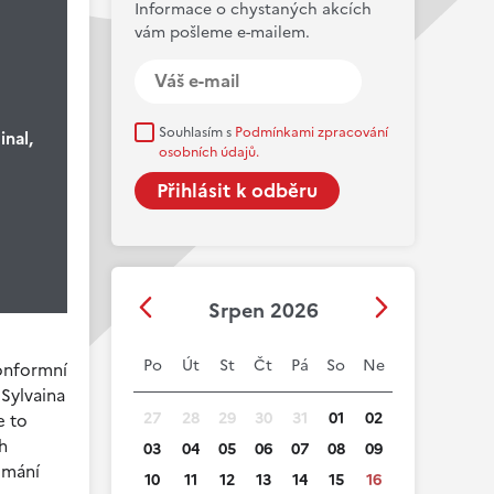
Informace o chystaných akcích
vám pošleme e-mailem.
Souhlasím s
Podmínkami zpracování
nal,
osobních údajů.
Srpen 2026
Po
Út
St
Čt
Pá
So
Ne
konformní
Sylvaina
27
28
29
30
31
01
02
e to
h
03
04
05
06
07
08
09
umání
10
11
12
13
14
15
16