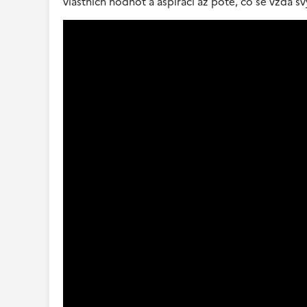
vlastních hodnot a aspirací až poté, co se vzdá 