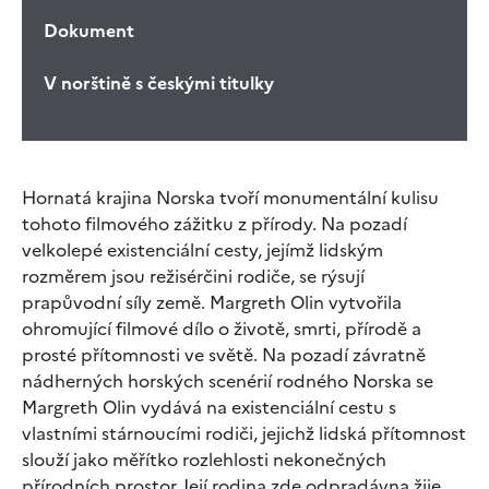
Dokument
V norštině s českými titulky
Hornatá krajina Norska tvoří monumentální kulisu
tohoto filmového zážitku z přírody. Na pozadí
velkolepé existenciální cesty, jejímž lidským
rozměrem jsou režisérčini rodiče, se rýsují
prapůvodní síly země. Margreth Olin vytvořila
ohromující filmové dílo o životě, smrti, přírodě a
prosté přítomnosti ve světě. Na pozadí závratně
nádherných horských scenérií rodného Norska se
Margreth Olin vydává na existenciální cestu s
vlastními stárnoucími rodiči, jejichž lidská přítomnost
slouží jako měřítko rozlehlosti nekonečných
přírodních prostor. Její rodina zde odpradávna žije