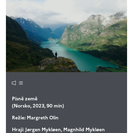
Písně země
(Norsko, 2023, 90 min)
Režie:
Margreth Olin
Hrají:
Jørgen Mykløen, Magnhild Mykløen