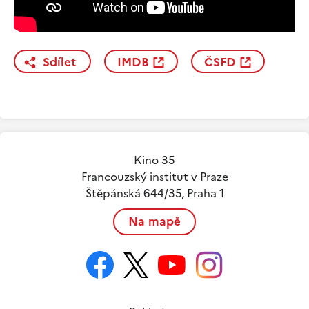
Sdílet
IMDB
ČSFD
Kino 35
Francouzský institut v Praze
Štěpánská 644/35, Praha 1
Na mapě