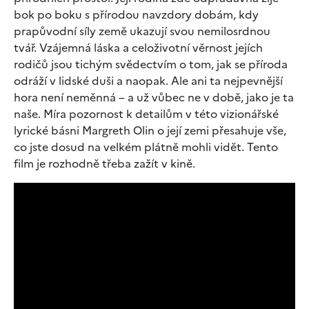
bok po boku s přírodou navzdory dobám, kdy
prapůvodní síly země ukazují svou nemilosrdnou
tvář. Vzájemná láska a celoživotní věrnost jejích
rodičů jsou tichým svědectvím o tom, jak se příroda
odráží v lidské duši a naopak. Ale ani ta nejpevnější
hora není neměnná – a už vůbec ne v době, jako je ta
naše. Míra pozornost k detailům v této vizionářské
lyrické básni Margreth Olin o její zemi přesahuje vše,
co jste dosud na velkém plátně mohli vidět. Tento
film je rozhodně třeba zažít v kině.